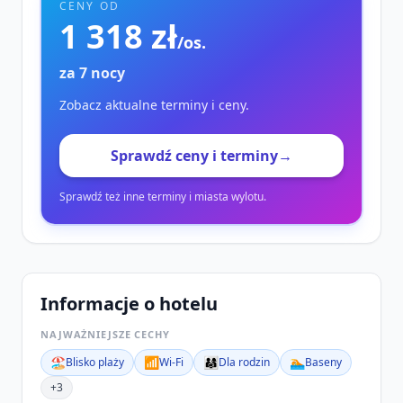
CENY OD
1 318 zł
/os.
za 7 nocy
Zobacz aktualne terminy i ceny.
Sprawdź ceny i terminy
→
Sprawdź też inne terminy i miasta wylotu.
Informacje o hotelu
NAJWAŻNIEJSZE CECHY
🏖️
📶
👨‍👩‍👧
🏊
Blisko plaży
Wi‑Fi
Dla rodzin
Baseny
+3