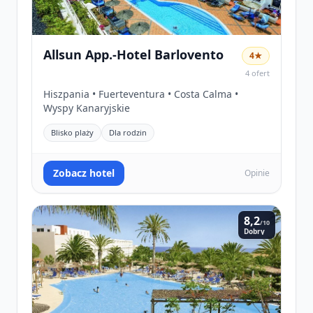
Allsun App.-Hotel Barlovento
4★
4 ofert
Hiszpania • Fuerteventura • Costa Calma •
Wyspy Kanaryjskie
Blisko plaży
Dla rodzin
Zobacz hotel
Opinie
8,2
/10
Dobry