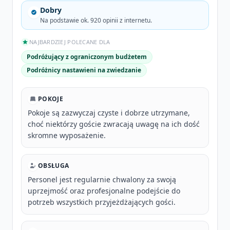
Dlaczego warto wybrać ten hotel
Dobry
200 m od plaży
Na podstawie ok. 920 opinii z internetu.
basen odkryty i podgrzewany
NAJBARDZIEJ POLECANE DLA
apartamenty z aneksem kuchennym
Podróżujący z ograniczonym budżetem
bliskość lotniska (6 km)
Podróżnicy nastawieni na zwiedzanie
POKOJE
Pokoje są zazwyczaj czyste i dobrze utrzymane,
choć niektórzy goście zwracają uwagę na ich dość
skromne wyposażenie.
OBSŁUGA
Personel jest regularnie chwalony za swoją
uprzejmość oraz profesjonalne podejście do
potrzeb wszystkich przyjeżdżających gości.