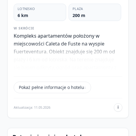
LOTNISKO
PLAŻA
6 km
200 m
W SKRÓCIE
Kompleks apartamentów położony w
miejscowości Caleta de Fuste na wyspie
Fuerteventura. Obiekt znajduje się 200 m od
plaży i 6 km od lotniska. Na terenie znajduje
się basen odkryty, ogród oraz apartamenty z
aneksami kuchennymi.
Pokaż pełne informacje o hotelu
Położenie
↓
Obiekt znajduje się w miejscowości Caleta de
Fuste na wyspie Fuerteventura. Położony jest
i
Aktualizacja: 11.05.2026
w bliskiej odległości od plaży oraz lokalnych
punktów usługowych.
Wyżywienie