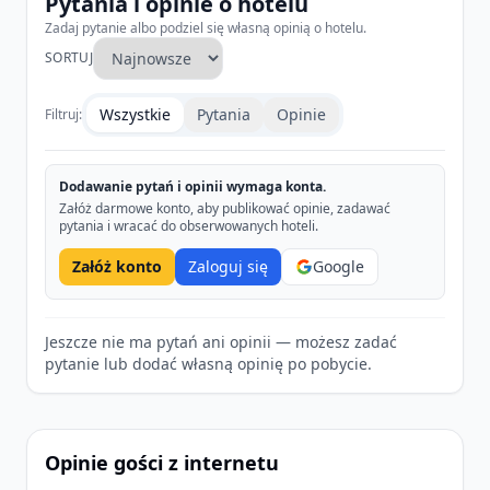
Pytania i opinie o hotelu
Obiekt oferuje apartamenty z aneksami
Zadaj pytanie albo podziel się własną opinią o hotelu.
kuchennymi.
SORTUJ
Atrakcje
Wszystkie
Pytania
Opinie
Filtruj:
W pobliżu znajduje się plaża Caleta de Fuste
oraz Muzeum Soli. Na terenie obiektu
Dodawanie pytań i opinii wymaga konta.
dostępny jest minigolf.
Załóż darmowe konto, aby publikować opinie, zadawać
pytania i wracać do obserwowanych hoteli.
Plaża
Załóż konto
Zaloguj się
Google
Obiekt oddalony jest o 200 m od piaszczystej
plaży Caleta de Fuste.
Jeszcze nie ma pytań ani opinii — możesz zadać
Dla dzieci
pytanie lub dodać własną opinię po pobycie.
Dostępne są bezpłatne łóżeczka dziecięce na
zapytanie. Na terenie znajduje się strefa
kąpieli dla dzieci.
Opinie gości z internetu