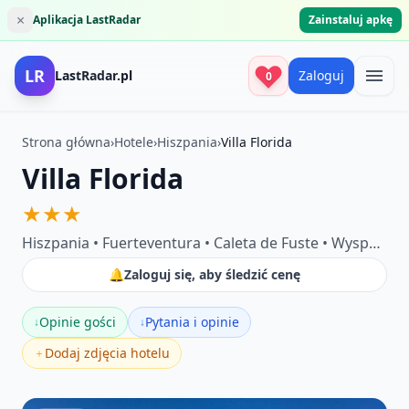
×
Aplikacja LastRadar
Zainstaluj apkę
LR
LastRadar.pl
Zaloguj
0
Strona główna
›
Hotele
›
Hiszpania
›
Villa Florida
Villa Florida
★★★
Hiszpania • Fuerteventura • Caleta de Fuste • Wyspy Kanaryjskie
🔔
Zaloguj się, aby śledzić cenę
Opinie gości
Pytania i opinie
↓
↓
Dodaj zdjęcia hotelu
＋