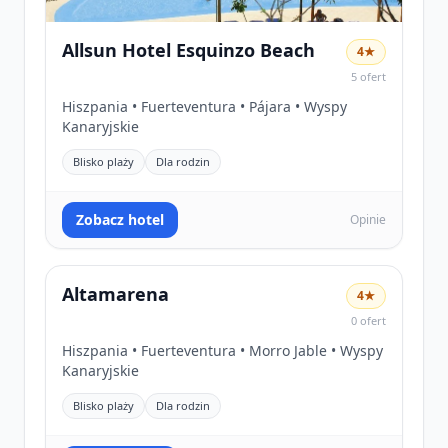
Allsun Hotel Esquinzo Beach
4★
5 ofert
Hiszpania • Fuerteventura • Pájara • Wyspy
Kanaryjskie
Blisko plaży
Dla rodzin
Zobacz hotel
Opinie
Altamarena
4★
0 ofert
Hiszpania • Fuerteventura • Morro Jable • Wyspy
Kanaryjskie
Blisko plaży
Dla rodzin