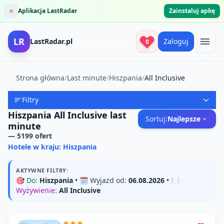
×
Aplikacja LastRadar
Zainstaluj apkę
LR
LastRadar.pl
Zaloguj
0
Strona główna
/
Last minute
/
Hiszpania
/
All Inclusive
Filtry
Hiszpania All Inclusive last
Sortuj:
Najlepsze
minute
—
5199
ofert
Hotele w kraju: Hiszpania
AKTYWNE FILTRY:
🎯
Do:
Hiszpania
• 🗓️
Wyjazd od:
06.08.2026
• 🍽️
Wyżywienie:
All Inclusive