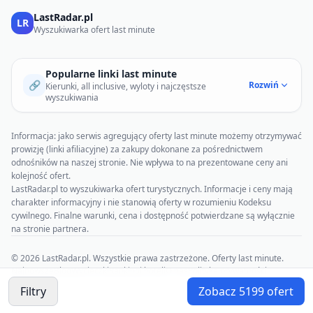
LastRadar.pl
LR
Wyszukiwarka ofert last minute
Popularne linki last minute
🔗
Rozwiń
Kierunki, all inclusive, wyloty i najczęstsze
wyszukiwania
Informacja: jako serwis agregujący oferty last minute możemy otrzymywać
prowizję (linki afiliacyjne) za zakupy dokonane za pośrednictwem
odnośników na naszej stronie. Nie wpływa to na prezentowane ceny ani
kolejność ofert.
LastRadar.pl to wyszukiwarka ofert turystycznych. Informacje i ceny mają
charakter informacyjny i nie stanowią oferty w rozumieniu Kodeksu
cywilnego. Finalne warunki, cena i dostępność potwierdzane są wyłącznie
na stronie partnera.
© 2026 LastRadar.pl. Wszystkie prawa zastrzeżone. Oferty last minute.
Najnowsze
Blog
Wycieczki
Rankingi hoteli
O nas
Polityka prywatności
Regulamin
Filtry
Zobacz
5199
ofert