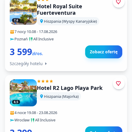
Hotel Royal Suite
Fuerteventura
7,6
Hiszpania (Wyspy Kanaryjskie)
7 nocy
·
10.08
-
17.08.2026
Poznań
·
All Inclusive
3 599
Zobacz ofertę
zł/os.
Szczegóły hotelu
Hotel R2 Lago Playa Park
Hiszpania (Majorka)
8,5
4 noce
·
19.08
-
23.08.2026
Wrocław
·
All Inclusive