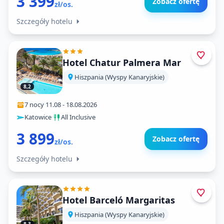
3 399
Zobacz ofertę
zł/os.
Szczegóły hotelu
Hotel Chatur Palmera Mar
Hiszpania (Wyspy Kanaryjskie)
8,2
7 nocy
·
11.08
-
18.08.2026
Katowice
·
All Inclusive
3 899
Zobacz ofertę
zł/os.
Szczegóły hotelu
Hotel Barceló Margaritas
Hiszpania (Wyspy Kanaryjskie)