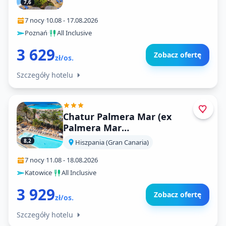
7,6
7 nocy
·
10.08
-
17.08.2026
Poznań
·
All Inclusive
3 629
Zobacz ofertę
zł/os.
Szczegóły hotelu
Chatur Palmera Mar (ex
Palmera Mar
Apartamentos)
8,2
Hiszpania (Gran Canaria)
7 nocy
·
11.08
-
18.08.2026
Katowice
·
All Inclusive
3 929
Zobacz ofertę
zł/os.
Szczegóły hotelu