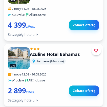
8,3
7 nocy
·
11.08
-
18.08.2026
Katowice
·
All Inclusive
4 399
Zobacz ofertę
zł/os.
Szczegóły hotelu
Azuline Hotel Bahamas
Hiszpania (Majorka)
7,6
4 noce
·
12.08
-
16.08.2026
Wrocław
·
All Inclusive
2 899
Zobacz ofertę
zł/os.
Szczegóły hotelu