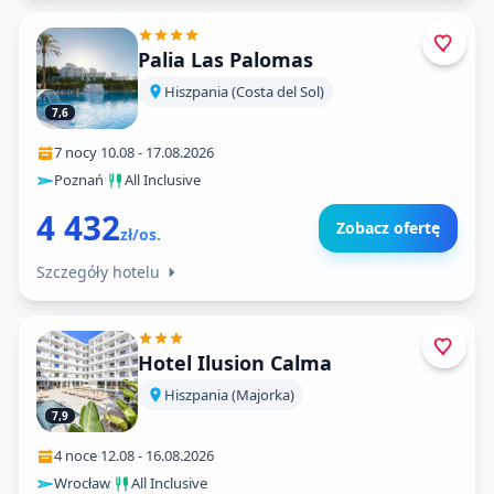
Palia Las Palomas
Hiszpania (Costa del Sol)
7,6
7 nocy
·
10.08
-
17.08.2026
Poznań
·
All Inclusive
4 432
Zobacz ofertę
zł/os.
Szczegóły hotelu
Hotel Ilusion Calma
Hiszpania (Majorka)
7,9
4 noce
·
12.08
-
16.08.2026
Wrocław
·
All Inclusive