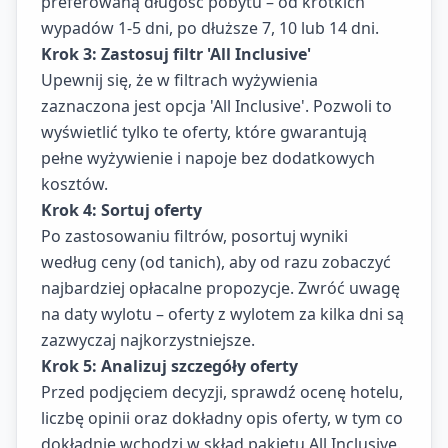
preferowaną długość pobytu – od krótkich
wypadów 1-5 dni, po dłuższe 7, 10 lub 14 dni.
Krok 3: Zastosuj filtr 'All Inclusive'
Upewnij się, że w filtrach wyżywienia
zaznaczona jest opcja 'All Inclusive'. Pozwoli to
wyświetlić tylko te oferty, które gwarantują
pełne wyżywienie i napoje bez dodatkowych
kosztów.
Krok 4: Sortuj oferty
Po zastosowaniu filtrów, posortuj wyniki
według ceny (od tanich), aby od razu zobaczyć
najbardziej opłacalne propozycje. Zwróć uwagę
na daty wylotu – oferty z wylotem za kilka dni są
zazwyczaj najkorzystniejsze.
Krok 5: Analizuj szczegóły oferty
Przed podjęciem decyzji, sprawdź ocenę hotelu,
liczbę opinii oraz dokładny opis oferty, w tym co
dokładnie wchodzi w skład pakietu All Inclusive.