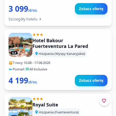
3 099
Zobacz ofertę
zł/os.
Szczegóły hotelu
Hotel Bakour
Fuerteventura La Pared
8,4
Hiszpania (Wyspy Kanaryjskie)
7 nocy
·
10.08
-
17.08.2026
Poznań
·
All Inclusive
4 199
Zobacz ofertę
zł/os.
Royal Suite
Hiszpania (Fuerteventura)