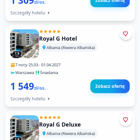
1 309
Zobacz ofertę
zł/os.
Szczegóły hotelu
Royal G Hotel
Albania (Riwiera Albańska)
7,9
7 nocy
·
25.03
-
01.04.2027
Warszawa
·
Śniadania
1 549
Zobacz ofertę
zł/os.
Szczegóły hotelu
Royal G Deluxe
Albania (Riwiera Albańska)
7,9