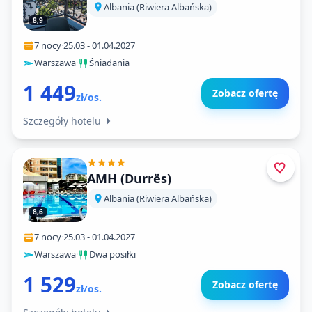
Albania (Riwiera Albańska)
8,9
7 nocy
·
25.03
-
01.04.2027
Warszawa
·
Śniadania
1 449
Zobacz ofertę
zł/os.
Szczegóły hotelu
AMH (Durrës)
Albania (Riwiera Albańska)
8,6
7 nocy
·
25.03
-
01.04.2027
Warszawa
·
Dwa posiłki
1 529
Zobacz ofertę
zł/os.