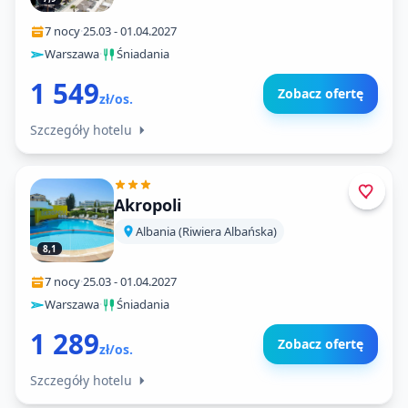
7 nocy
·
25.03
-
01.04.2027
Warszawa
·
Śniadania
1 549
Zobacz ofertę
zł/os.
Szczegóły hotelu
Akropoli
Albania (Riwiera Albańska)
8,1
7 nocy
·
25.03
-
01.04.2027
Warszawa
·
Śniadania
1 289
Zobacz ofertę
zł/os.
Szczegóły hotelu