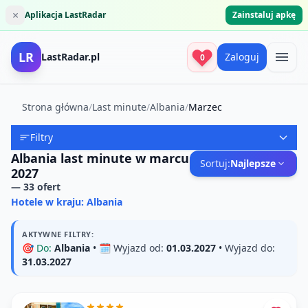
×
Aplikacja LastRadar
Zainstaluj apkę
LR
LastRadar.pl
Zaloguj
0
Strona główna
/
Last minute
/
Albania
/
Marzec
Filtry
Albania last minute w marcu
Sortuj:
Najlepsze
2027
—
33
ofert
Hotele w kraju: Albania
AKTYWNE FILTRY:
🎯
Do:
Albania
• 🗓️
Wyjazd od:
01.03.2027
•
Wyjazd do:
31.03.2027