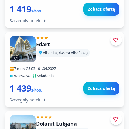
1 419
Zobacz ofertę
zł/os.
Szczegóły hotelu
Edart
Albania (Riwiera Albańska)
7,1
7 nocy
·
25.03
-
01.04.2027
Warszawa
·
Śniadania
1 439
Zobacz ofertę
zł/os.
Szczegóły hotelu
Dolanit Lubjana