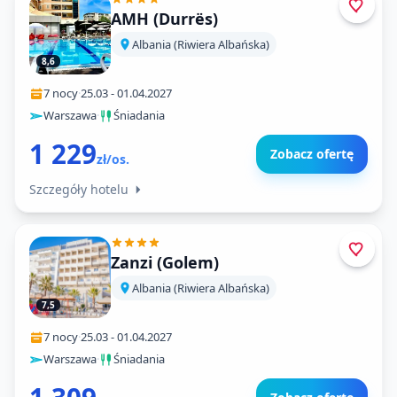
AMH (Durrës)
Albania (Riwiera Albańska)
8,6
7 nocy
·
25.03
-
01.04.2027
Warszawa
·
Śniadania
1 229
Zobacz ofertę
zł/os.
Szczegóły hotelu
Zanzi (Golem)
Albania (Riwiera Albańska)
7,5
7 nocy
·
25.03
-
01.04.2027
Warszawa
·
Śniadania