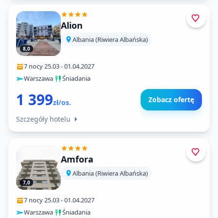
Alion
Albania (Riwiera Albańska)
8,0
7 nocy
·
25.03
-
01.04.2027
Warszawa
·
Śniadania
1 399
Zobacz ofertę
zł/os.
Szczegóły hotelu
Amfora
Albania (Riwiera Albańska)
7,0
7 nocy
·
25.03
-
01.04.2027
Warszawa
·
Śniadania