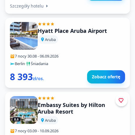
Szczegóły hotelu
Hyatt Place Aruba Airport
Aruba
7 nocy
·
30.08
-
06.09.2026
Berlin
·
Śniadania
8 393
Zobacz ofertę
zł/os.
Embassy Suites by Hilton
Aruba Resort
8,6
Aruba
7 nocy
·
03.09
-
10.09.2026