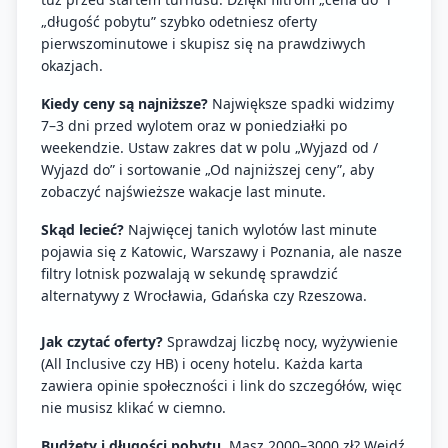
„długość pobytu” szybko odetniesz oferty
pierwszominutowe i skupisz się na prawdziwych
okazjach.
Kiedy ceny są najniższe?
Największe spadki widzimy
7–3 dni przed wylotem oraz w poniedziałki po
weekendzie. Ustaw zakres dat w polu „Wyjazd od /
Wyjazd do” i sortowanie „Od najniższej ceny”, aby
zobaczyć najświeższe wakacje last minute.
Skąd lecieć?
Najwięcej tanich wylotów last minute
pojawia się z Katowic, Warszawy i Poznania, ale nasze
filtry lotnisk pozwalają w sekundę sprawdzić
alternatywy z Wrocławia, Gdańska czy Rzeszowa.
Jak czytać oferty?
Sprawdzaj liczbę nocy, wyżywienie
(All Inclusive czy HB) i oceny hotelu. Każda karta
zawiera opinie społeczności i link do szczegółów, więc
nie musisz klikać w ciemno.
Budżety i długości pobytu.
Masz 2000–3000 zł? Wejdź