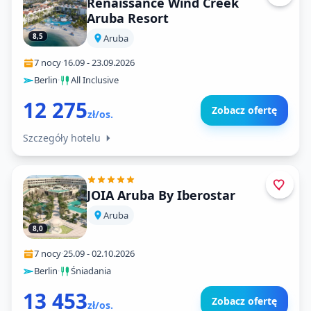
Renaissance Wind Creek
Aruba Resort
8,5
Aruba
7 nocy
·
16.09
-
23.09.2026
Berlin
·
All Inclusive
12 275
Zobacz ofertę
zł/os.
Szczegóły hotelu
JOIA Aruba By Iberostar
Aruba
8,0
7 nocy
·
25.09
-
02.10.2026
Berlin
·
Śniadania
13 453
Zobacz ofertę
zł/os.