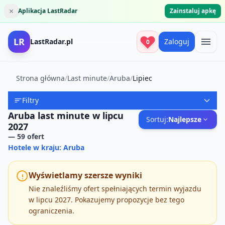
×
Aplikacja LastRadar
Zainstaluj apkę
LR
LastRadar.pl
Zaloguj
0
Strona główna
/
Last minute
/
Aruba
/
Lipiec
Filtry
Aruba last minute w lipcu
Sortuj:
Najlepsze
2027
—
59
ofert
Hotele w kraju: Aruba
Wyświetlamy szersze wyniki
Nie znaleźliśmy ofert spełniających termin wyjazdu
w lipcu 2027. Pokazujemy propozycje bez tego
ograniczenia.