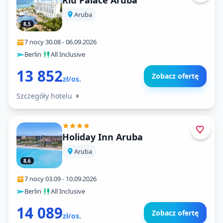
Riu Palace Aruba
Aruba
8,5
7 nocy
·
30.08
-
06.09.2026
Berlin
·
All Inclusive
13 852
Zobacz ofertę
zł/os.
Szczegóły hotelu
Holiday Inn Aruba
Aruba
8,6
7 nocy
·
03.09
-
10.09.2026
Berlin
·
All Inclusive
14 089
Zobacz ofertę
zł/os.