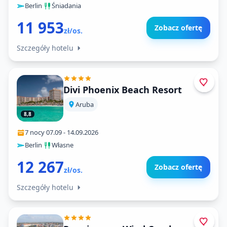
Berlin
·
Śniadania
11 953
Zobacz ofertę
zł/os.
Szczegóły hotelu
Divi Phoenix Beach Resort
Aruba
8,8
7 nocy
·
07.09
-
14.09.2026
Berlin
·
Własne
12 267
Zobacz ofertę
zł/os.
Szczegóły hotelu