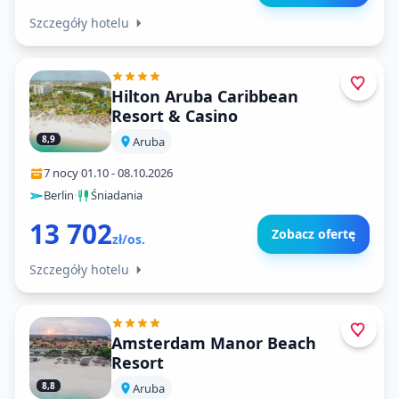
Szczegóły hotelu
Hilton Aruba Caribbean
Resort & Casino
8,9
Aruba
7 nocy
·
01.10
-
08.10.2026
Berlin
·
Śniadania
13 702
Zobacz ofertę
zł/os.
Szczegóły hotelu
Amsterdam Manor Beach
Resort
8,8
Aruba