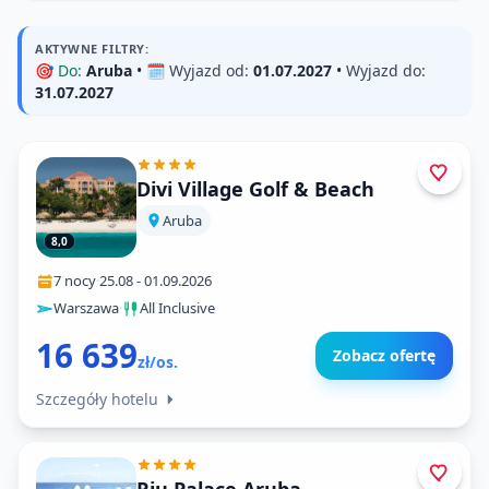
AKTYWNE FILTRY:
🎯
Do:
Aruba
• 🗓️
Wyjazd od:
01.07.2027
•
Wyjazd do:
31.07.2027
Divi Village Golf & Beach
Aruba
8,0
7 nocy
·
25.08
-
01.09.2026
Warszawa
·
All Inclusive
16 639
Zobacz ofertę
zł/os.
Szczegóły hotelu