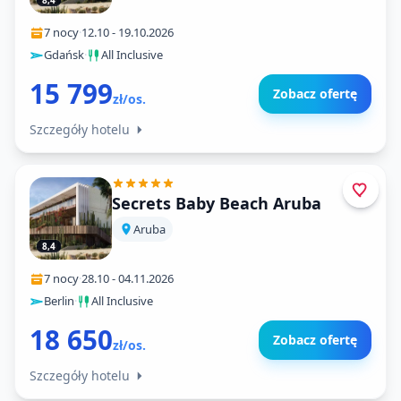
8,4
7 nocy
·
12.10
-
19.10.2026
Gdańsk
·
All Inclusive
15 799
Zobacz ofertę
zł/os.
Szczegóły hotelu
Secrets Baby Beach Aruba
Aruba
8,4
7 nocy
·
28.10
-
04.11.2026
Berlin
·
All Inclusive
18 650
Zobacz ofertę
zł/os.
Szczegóły hotelu