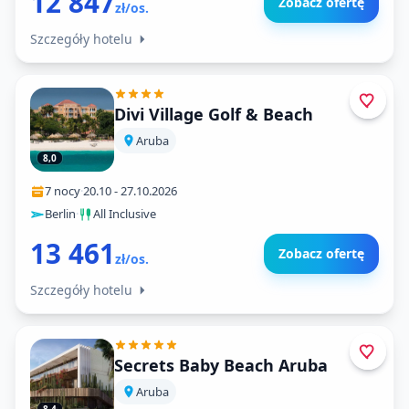
12 847
Zobacz ofertę
zł/os.
Szczegóły hotelu
Divi Village Golf & Beach
Aruba
8,0
7 nocy
·
20.10
-
27.10.2026
Berlin
·
All Inclusive
13 461
Zobacz ofertę
zł/os.
Szczegóły hotelu
Secrets Baby Beach Aruba
Aruba