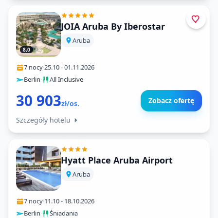
JOIA Aruba By Iberostar
Aruba
8,0
7 nocy
·
25.10
-
01.11.2026
Berlin
·
All Inclusive
30 903
Zobacz ofertę
zł/os.
Szczegóły hotelu
Hyatt Place Aruba Airport
Aruba
7 nocy
·
11.10
-
18.10.2026
Berlin
·
Śniadania