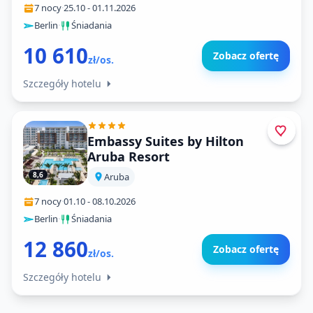
7 nocy
·
25.10
-
01.11.2026
Berlin
·
Śniadania
10 610
Zobacz ofertę
zł/os.
Szczegóły hotelu
Embassy Suites by Hilton
Aruba Resort
8,6
Aruba
7 nocy
·
01.10
-
08.10.2026
Berlin
·
Śniadania
12 860
Zobacz ofertę
zł/os.
Szczegóły hotelu