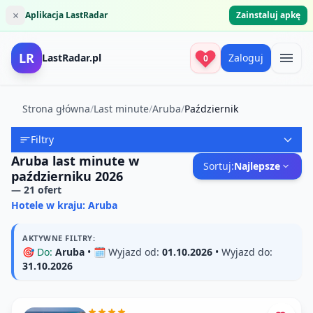
×
Aplikacja LastRadar
Zainstaluj apkę
LR
LastRadar.pl
Zaloguj
0
Strona główna
/
Last minute
/
Aruba
/
Październik
Filtry
Aruba last minute w
Sortuj:
Najlepsze
październiku 2026
—
21
ofert
Hotele w kraju: Aruba
AKTYWNE FILTRY:
🎯
Do:
Aruba
• 🗓️
Wyjazd od:
01.10.2026
•
Wyjazd do:
31.10.2026