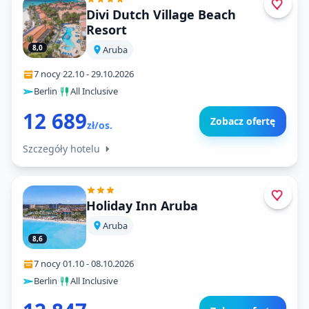
Divi Dutch Village Beach
Resort
8,0
Aruba
7 nocy
·
22.10
-
29.10.2026
Berlin
·
All Inclusive
12 689
Zobacz ofertę
zł/os.
Szczegóły hotelu
Holiday Inn Aruba
Aruba
8,6
7 nocy
·
01.10
-
08.10.2026
Berlin
·
All Inclusive