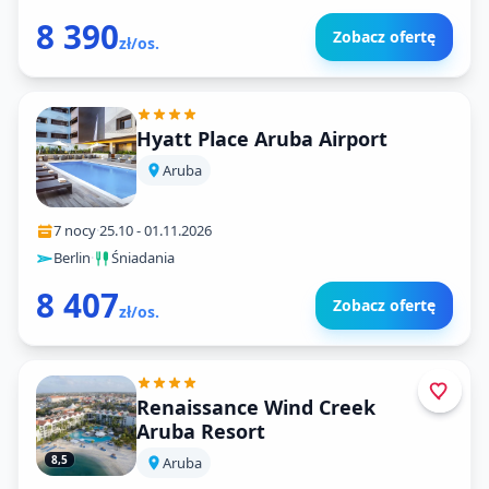
8 390
Zobacz ofertę
zł/os.
Hyatt Place Aruba Airport
Aruba
7 nocy
·
25.10
-
01.11.2026
Berlin
·
Śniadania
8 407
Zobacz ofertę
zł/os.
Renaissance Wind Creek
Aruba Resort
8,5
Aruba