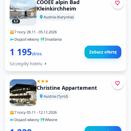
COOEE alpin Bad
Kleinkirchheim
Austria (Karyntia)
8,9
7 nocy
·
28.11
-
05.12.2026
Dojazd własny
·
Śniadania
1 195
Zobacz ofertę
zł/os.
Szczegóły hotelu
Christine Appartement
Austria (Tyrol)
7 nocy
·
05.11
-
12.11.2026
Dojazd własny
·
Własne