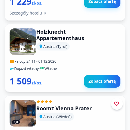
1 229
Zobacz ofertę
zł/os.
Szczegóły hotelu
Holzknecht
Appartementhaus
Austria (Tyrol)
7 nocy
·
24.11
-
01.12.2026
Dojazd własny
·
Własne
1 509
Zobacz ofertę
zł/os.
Roomz Vienna Prater
Austria (Wiedeń)
8,0