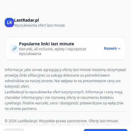
LastRadar.pl
LR
Wyszukiwarka ofert last minute
Popularne linki last minute
🔗
Rozwiń
Kierunki, all inclusive, wyloty i najczęstsze
wyszukiwania
Informacja: jako serwis agregujący oferty last minute możemy otrzymywać
prowizję (linki afiliacyjne) za zakupy dokonane za pośrednictwem
odnośników na naszej stronie. Nie wpływa to na prezentowane ceny ani
kolejność ofert.
LastRadar.pl to wyszukiwarka ofert turystycznych. Informacje i ceny mają
charakter informacyjny i nie stanowią oferty w rozumieniu Kodeksu
cywilnego. Finalne warunki, cena i dostępność potwierdzane są wyłącznie
na stronie partnera.
© 2026 LastRadar.pl. Wszystkie prawa zastrzeżone. Oferty last minute.
Najnowsze
Blog
Wycieczki
Rankingi hoteli
O nas
Polityka prywatności