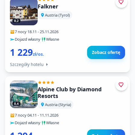
Falkner
Austria (Tyrol)
8,2
7 nocy
·
18.11
-
25.11.2026
Dojazd własny
·
Własne
1 229
Zobacz ofertę
zł/os.
Szczegóły hotelu
Alpine Club by Diamond
Resorts
8,4
Austria (Styria)
7 nocy
·
04.11
-
11.11.2026
Dojazd własny
·
Własne