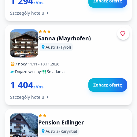
1 294
Zobacz ofertę
zł/os.
Szczegóły hotelu
Sanna (Mayrhofen)
Austria (Tyrol)
7 nocy
·
11.11
-
18.11.2026
Dojazd własny
·
Śniadania
1 404
Zobacz ofertę
zł/os.
Szczegóły hotelu
Pension Edlinger
Austria (Karyntia)