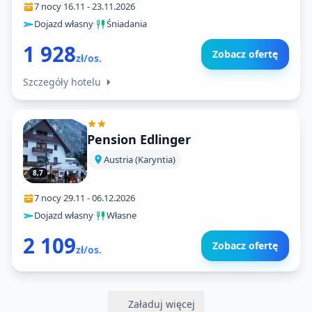
7 nocy
·
16.11
-
23.11.2026
Dojazd własny
·
Śniadania
1 928
Zobacz ofertę
zł/os.
Szczegóły hotelu
Pension Edlinger
Austria (Karyntia)
8,7
7 nocy
·
29.11
-
06.12.2026
Dojazd własny
·
Własne
2 109
Zobacz ofertę
zł/os.
Załaduj więcej