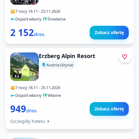
8,7
7 nocy
·
16.11
-
23.11.2026
Dojazd własny
·
Śniadania
2 152
Zobacz ofertę
zł/os.
Erzberg Alpin Resort
Austria (Styria)
8,0
7 nocy
·
18.11
-
25.11.2026
Dojazd własny
·
Własne
949
Zobacz ofertę
zł/os.
Szczegóły hotelu