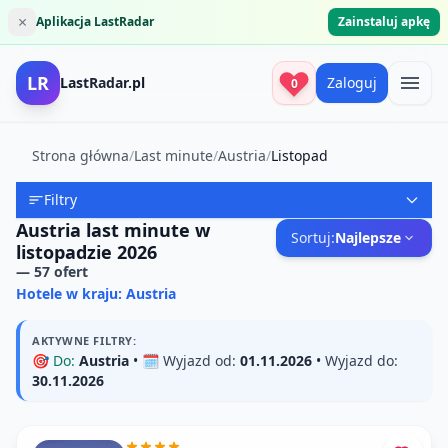
×
Aplikacja LastRadar
Zainstaluj apkę
LR
LastRadar.pl
Zaloguj
0
Strona główna
/
Last minute
/
Austria
/
Listopad
Filtry
Austria last minute w
Sortuj:
Najlepsze
listopadzie 2026
—
57
ofert
Hotele w kraju: Austria
AKTYWNE FILTRY:
🎯
Do:
Austria
• 🗓️
Wyjazd od:
01.11.2026
•
Wyjazd do:
30.11.2026