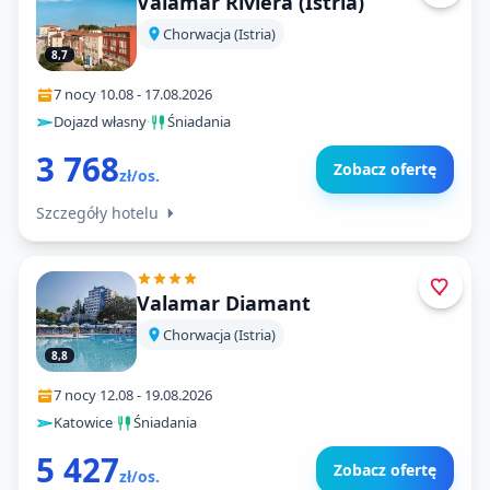
Valamar Riviera (Istria)
Chorwacja (Istria)
8,7
7 nocy
·
10.08
-
17.08.2026
Dojazd własny
·
Śniadania
3 768
Zobacz ofertę
zł/os.
Szczegóły hotelu
Valamar Diamant
Chorwacja (Istria)
8,8
7 nocy
·
12.08
-
19.08.2026
Katowice
·
Śniadania
5 427
Zobacz ofertę
zł/os.