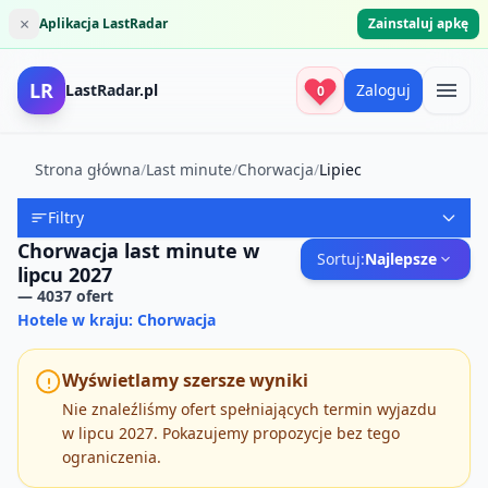
×
Aplikacja LastRadar
Zainstaluj apkę
LR
LastRadar.pl
Zaloguj
0
Strona główna
/
Last minute
/
Chorwacja
/
Lipiec
Filtry
Chorwacja last minute w
Sortuj:
Najlepsze
lipcu 2027
—
4037
ofert
Hotele w kraju: Chorwacja
Wyświetlamy szersze wyniki
Nie znaleźliśmy ofert spełniających termin wyjazdu
w lipcu 2027. Pokazujemy propozycje bez tego
ograniczenia.