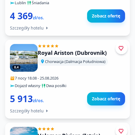
Lublin
·
Śniadania
4 369
Zobacz ofertę
zł/os.
Szczegóły hotelu
Royal Ariston (Dubrovnik)
Chorwacja (Dalmacja Południowa)
8,4
7 nocy
·
18.08
-
25.08.2026
Dojazd własny
·
Dwa posiłki
5 913
Zobacz ofertę
zł/os.
Szczegóły hotelu