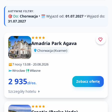
AKTYWNE FILTRY:
🎯
Do:
Chorwacja
• 🗓️
Wyjazd od:
01.07.2027
•
Wyjazd do:
31.07.2027
Amadria Park Agava
Chorwacja (Kvarner)
7 nocy
·
13.08
-
20.08.2026
Wrocław
·
Własne
2 935
Zobacz ofertę
zł/os.
Szczegóły hotelu