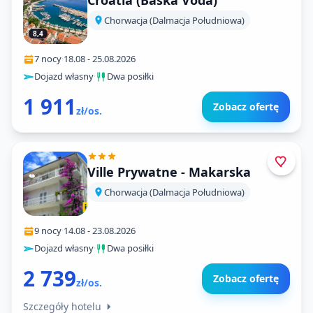
Croatia (Baska Voda)
Chorwacja (Dalmacja Południowa)
8,4
7 nocy
·
18.08
-
25.08.2026
Dojazd własny
·
Dwa posiłki
1 911
Zobacz ofertę
zł/os.
Ville Prywatne - Makarska
Chorwacja (Dalmacja Południowa)
9 nocy
·
14.08
-
23.08.2026
Dojazd własny
·
Dwa posiłki
2 739
Zobacz ofertę
zł/os.
Szczegóły hotelu