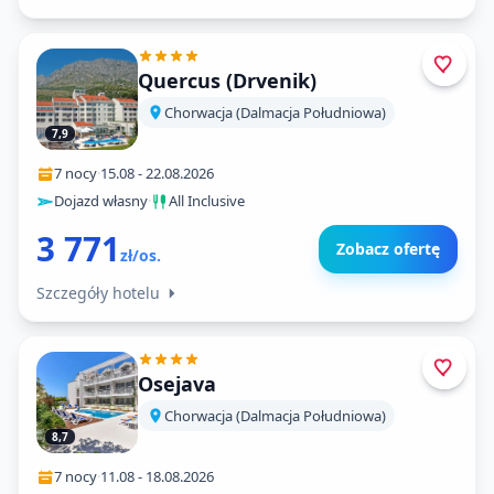
Quercus (Drvenik)
Chorwacja (Dalmacja Południowa)
7,9
7 nocy
·
15.08
-
22.08.2026
Dojazd własny
·
All Inclusive
3 771
Zobacz ofertę
zł/os.
Szczegóły hotelu
Osejava
Chorwacja (Dalmacja Południowa)
8,7
7 nocy
·
11.08
-
18.08.2026