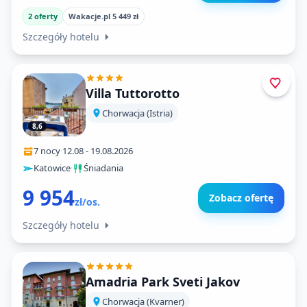
2 oferty
Wakacje.pl 5 449 zł
Szczegóły hotelu
Villa Tuttorotto
Chorwacja (Istria)
8,6
7 nocy
·
12.08
-
19.08.2026
Katowice
·
Śniadania
9 954
Zobacz ofertę
zł/os.
Szczegóły hotelu
Amadria Park Sveti Jakov
Chorwacja (Kvarner)