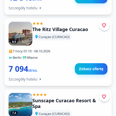
Szczegóły hotelu
The Ritz Village Curacao
Curaçao (CURACAO)
8,0
7 nocy
·
01.10
-
08.10.2026
Berlin
·
Własne
7 094
Zobacz ofertę
zł/os.
Szczegóły hotelu
Sunscape Curacao Resort &
Spa
7,4
Curaçao (CURACAO)