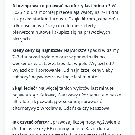
Dlaczego warto polować na oferty last minute?
W
2026 r. biura mocniej przeceniają wyloty na 7–14 dni
tuż przed startem turnusu. Dzięki filtrom „cena do” i
„długość pobytu” szybko odetniesz oferty
pierwszominutowe i skupisz się na prawdziwych
okazjach.
Kiedy ceny są najniższe?
Największe spadki widzimy
7–3 dni przed wylotem oraz w poniedziałki po
weekendzie. Ustaw zakres dat w polu „Wyjazd od /
Wyjazd do” i sortowanie „Od najniższej ceny”, aby
zobaczyć najświeższe wakacje last minute.
Skąd lecieć?
Najwięcej tanich wylotów last minute
pojawia się z Katowic, Warszawy i Poznania, ale nasze
filtry lotnisk pozwalają w sekundę sprawdzić
alternatywy z Wrocławia, Gdańska czy Rzeszowa.
Jak czytać oferty?
Sprawdzaj liczbę nocy, wyżywienie
(All Inclusive czy HB) i oceny hotelu. Każda karta