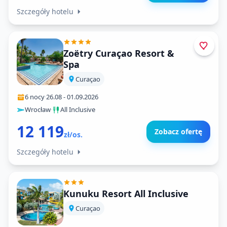
Szczegóły hotelu
Zoëtry Curaçao Resort &
Spa
Curaçao
6 nocy
·
26.08
-
01.09.2026
Wrocław
·
All Inclusive
12 119
Zobacz ofertę
zł/os.
Szczegóły hotelu
Kunuku Resort All Inclusive
Curaçao