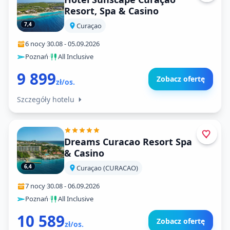
Resort, Spa & Casino
7,4
Curaçao
6 nocy
·
30.08
-
05.09.2026
Poznań
·
All Inclusive
9 899
Zobacz ofertę
zł/os.
Szczegóły hotelu
Dreams Curacao Resort Spa
& Casino
6,4
Curaçao (CURACAO)
7 nocy
·
30.08
-
06.09.2026
Poznań
·
All Inclusive
10 589
Zobacz ofertę
zł/os.