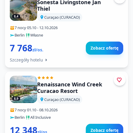
Sonesta Livingstone Jan
Thiel
8,4
Curaçao (CURACAO)
7 nocy
·
05.10
-
12.10.2026
Berlin
·
Własne
7 768
Zobacz ofertę
zł/os.
Szczegóły hotelu
Renaissance Wind Creek
Curacao Resort
8,9
Curaçao (CURACAO)
7 nocy
·
01.10
-
08.10.2026
Berlin
·
All Inclusive
12 348
Zobacz ofertę
zł/os.