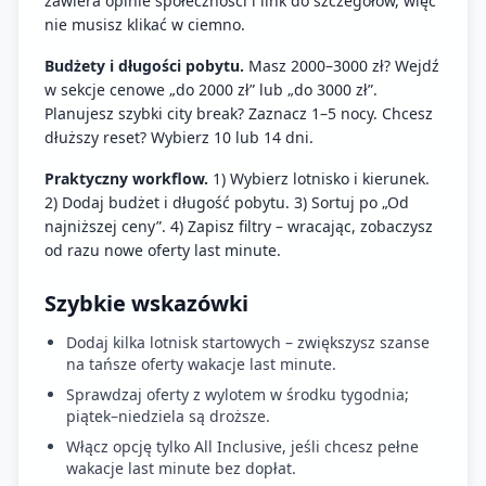
zawiera opinie społeczności i link do szczegółów, więc
nie musisz klikać w ciemno.
Budżety i długości pobytu.
Masz 2000–3000 zł? Wejdź
w sekcje cenowe „do 2000 zł” lub „do 3000 zł”.
Planujesz szybki city break? Zaznacz 1–5 nocy. Chcesz
dłuższy reset? Wybierz 10 lub 14 dni.
Praktyczny workflow.
1) Wybierz lotnisko i kierunek.
2) Dodaj budżet i długość pobytu. 3) Sortuj po „Od
najniższej ceny”. 4) Zapisz filtry – wracając, zobaczysz
od razu nowe oferty last minute.
Szybkie wskazówki
Dodaj kilka lotnisk startowych – zwiększysz szanse
na tańsze oferty wakacje last minute.
Sprawdzaj oferty z wylotem w środku tygodnia;
piątek–niedziela są droższe.
Włącz opcję tylko All Inclusive, jeśli chcesz pełne
wakacje last minute bez dopłat.