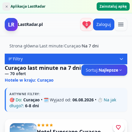
×
Aplikacja LastRadar
Zainstaluj apkę
LR
LastRadar.pl
Zaloguj
0
Strona główna
/
Last minute
/
Curaçao
/
Na 7 dni
Filtry
Curaçao last minute na 7 dni
Sortuj:
Najlepsze
—
70
ofert
Hotele w kraju: Curaçao
AKTYWNE FILTRY:
🎯
Do:
Curaçao
• 🗓️
Wyjazd od:
06.08.2026
• ⏱️
Na jak
długo?:
6-8 dni
Hotel Sunscape Curaçao