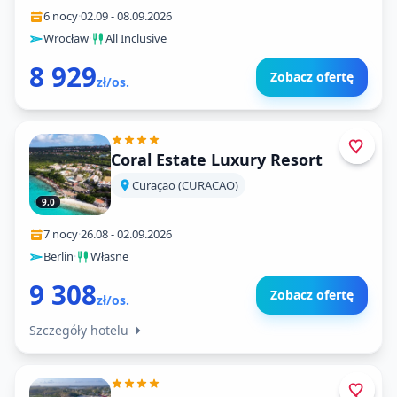
6 nocy
·
02.09
-
08.09.2026
Wrocław
·
All Inclusive
8 929
Zobacz ofertę
zł/os.
Coral Estate Luxury Resort
Curaçao (CURACAO)
9,0
7 nocy
·
26.08
-
02.09.2026
Berlin
·
Własne
9 308
Zobacz ofertę
zł/os.
Szczegóły hotelu