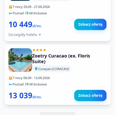
7 nocy
·
20.09
-
27.09.2026
Poznań
·
All Inclusive
10 449
Zobacz ofertę
zł/os.
Szczegóły hotelu
Zoetry Curacao (ex. Floris
Suite)
Curaçao (CURACAO)
7 nocy
·
06.09
-
13.09.2026
Poznań
·
All Inclusive
13 039
Zobacz ofertę
zł/os.