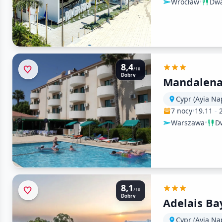
Wrocław
•
Dwa
8,4
/10
Dobry
Mandalen
Cypr (Ayia Na
7 nocy
•
19.11
-
Warszawa
•
Dw
8,1
/10
Dobry
Adelais Ba
Cypr (Ayia Na