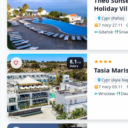
Theo Sunse
Holiday Vil
Cypr (Pafos)
7 nocy
•
27.11
-
Gdańsk
•
Śnia
8,1
/10
Dobry
Tasia Mari
Cypr (Ayia Na
7 nocy
•
03.11
-
Wrocław
•
Dwa