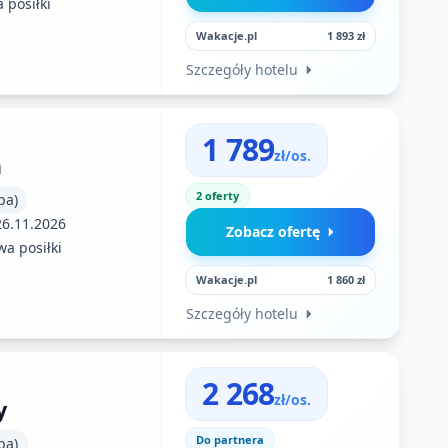
 posiłki
Wakacje.pl
1 893 zł
Szczegóły hotelu
1 789
zł/os.
a
2 oferty
pa)
26.11.2026
Zobacz ofertę
a posiłki
Wakacje.pl
1 860 zł
Szczegóły hotelu
2 268
zł/os.
y
Do partnera
pa)