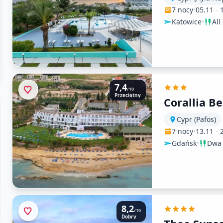
7 nocy
•
05.11
-
Katowice
•
All
7,4
/10
Przeciętny
Corallia B
Cypr (Pafos)
7 nocy
•
13.11
-
Gdańsk
•
Dwa 
8,2
/10
Dobry