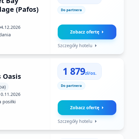
t Bay
lage (Pafos)
Do partnera
04.12.2026
Zobacz ofertę
dania
Szczegóły hotelu
1 879
zł/os.
s Oasis
Do partnera
pa)
10.11.2026
 posiłki
Zobacz ofertę
Szczegóły hotelu