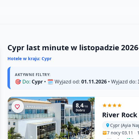
Cypr last minute w listopadzie 2026
Hotele w kraju: Cypr
AKTYWNE FILTRY:
🎯
Do:
Cypr
• 🗓️
Wyjazd od:
01.11.2026
•
Wyjazd do:
8,4
/10
Dobry
River Rock
Cypr (Ayia Na
7 nocy
•
03.11
-