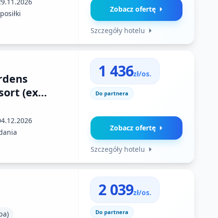
29.11.2026
Zobacz ofertę
posiłki
Szczegóły hotelu
1 436
zł/os.
rdens
sort (ex
Do partnera
04.12.2026
Zobacz ofertę
dania
Szczegóły hotelu
2 039
zł/os.
Do partnera
pa)