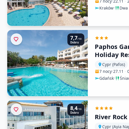
7 nocy
•
22.11
-
Kraków
•
Dwa 
7,7
/10
Dobry
Paphos Ga
Holiday Re
Leptos )
Cypr (Pafos)
7 nocy
•
27.11
-
Gdańsk
•
Śnia
8,4
/10
Dobry
River Rock
Cypr (Ayia Na