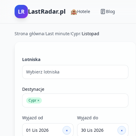
LastRadar.pl
LR
🏨
Hotele
Blog
Strona główna
/
Last minute
/
Cypr
/
Listopad
Filtry wyszukiwania ofert last minute
Lotniska
Wybierz lotniska
Destynacje
Cypr ×
Wyjazd od
Wyjazd do
×
×