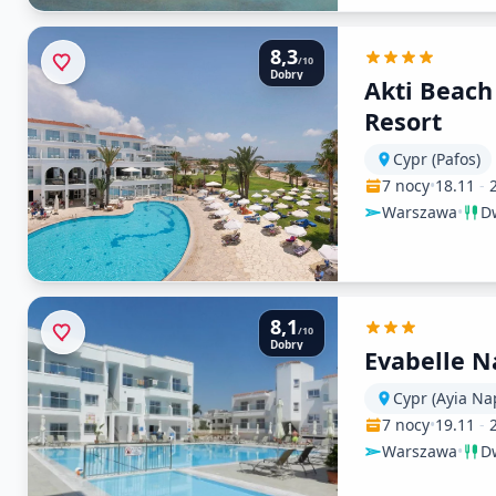
8,3
/10
Dobry
Akti Beach
Resort
Cypr (Pafos)
7 nocy
•
18.11
-
Warszawa
•
Dw
8,1
/10
Dobry
Evabelle 
Cypr (Ayia Na
7 nocy
•
19.11
-
Warszawa
•
Dw