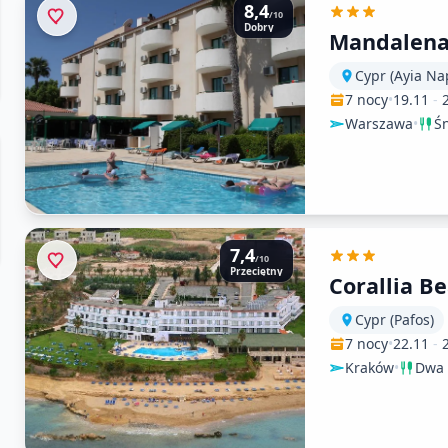
8,4
/10
Dobry
Mandalen
Cypr (Ayia Na
7 nocy
•
19.11
-
Warszawa
•
Ś
7,4
/10
Przeciętny
Corallia B
Cypr (Pafos)
7 nocy
•
22.11
-
Kraków
•
Dwa 