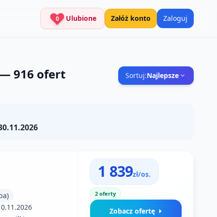
Ulubione
Załóż konto
Zaloguj
0
—
916
ofert
Sortuj:
Najlepsze
30.11.2026
1 839
zł/os.
2 oferty
pa)
10.11.2026
Zobacz ofertę