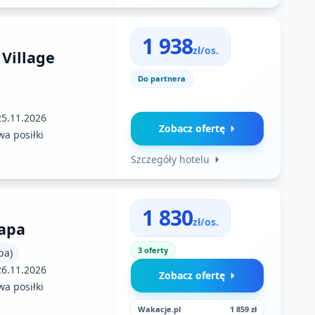
1 938
zł/os.
 Village
Do partnera
25.11.2026
Zobacz ofertę
a posiłki
Szczegóły hotelu
1 830
zł/os.
Napa
3 oferty
pa)
26.11.2026
Zobacz ofertę
a posiłki
Wakacje.pl
1 859 zł