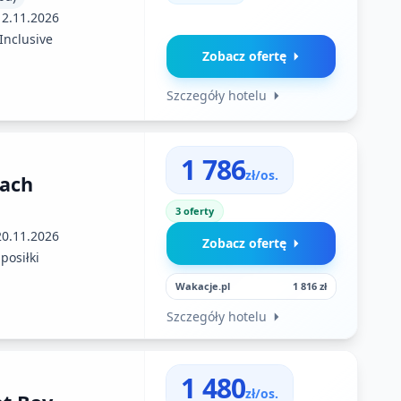
12.11.2026
 Inclusive
Zobacz ofertę
Szczegóły hotelu
1 786
zł/os.
each
3 oferty
20.11.2026
Zobacz ofertę
posiłki
Wakacje.pl
1 816 zł
Szczegóły hotelu
1 480
zł/os.