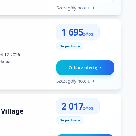
Szczegóły hotelu
1 695
zł/os.
Do partnera
04.12.2026
dania
Zobacz ofertę
Szczegóły hotelu
2 017
zł/os.
 Village
Do partnera