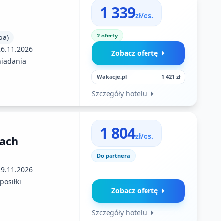
1 339
zł/os.
a
2 oferty
pa)
26.11.2026
Zobacz ofertę
niadania
Wakacje.pl
1 421 zł
Szczegóły hotelu
1 804
zł/os.
each
Do partnera
29.11.2026
posiłki
Zobacz ofertę
Szczegóły hotelu