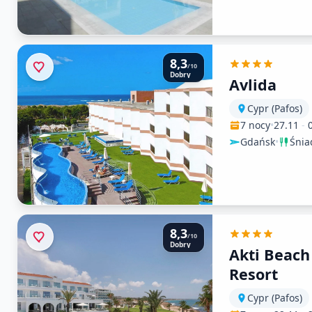
8,3
/10
Dobry
Avlida
Cypr (Pafos)
7 nocy
•
27.11
-
Gdańsk
•
Śnia
8,3
/10
Dobry
Akti Beach
Resort
Cypr (Pafos)