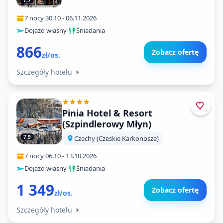
7,7
7 nocy
·
30.10
-
06.11.2026
Dojazd własny
·
Śniadania
866
Zobacz ofertę
zł/os.
Szczegóły hotelu
Pinia Hotel & Resort
(Szpindlerowy Młyn)
7,9
Czechy (Czeskie Karkonosze)
7 nocy
·
06.10
-
13.10.2026
Dojazd własny
·
Śniadania
1 349
Zobacz ofertę
zł/os.
Szczegóły hotelu