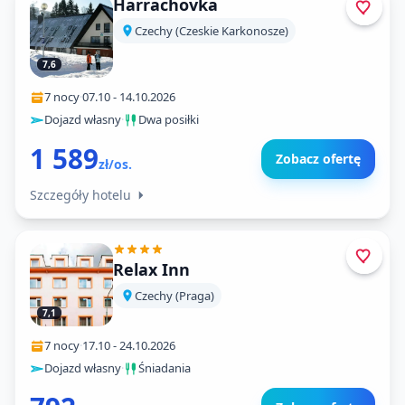
Harrachovka
Czechy (Czeskie Karkonosze)
7,6
7 nocy
·
07.10
-
14.10.2026
Dojazd własny
·
Dwa posiłki
1 589
Zobacz ofertę
zł/os.
Szczegóły hotelu
Relax Inn
Czechy (Praga)
7,1
7 nocy
·
17.10
-
24.10.2026
Dojazd własny
·
Śniadania