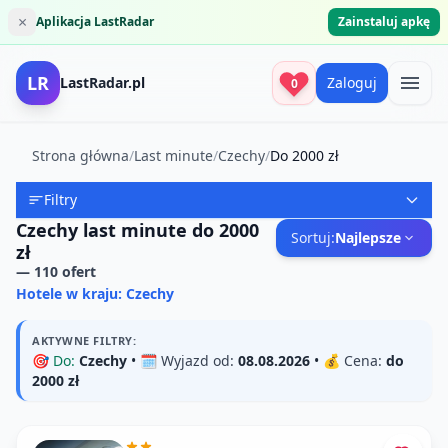
×
Aplikacja LastRadar
Zainstaluj apkę
LR
LastRadar.pl
Zaloguj
0
Strona główna
/
Last minute
/
Czechy
/
Do 2000 zł
Filtry
Czechy last minute do 2000
Sortuj:
Najlepsze
zł
—
110
ofert
Hotele w kraju: Czechy
AKTYWNE FILTRY:
🎯
Do:
Czechy
• 🗓️
Wyjazd od:
08.08.2026
• 💰
Cena:
do
2000 zł