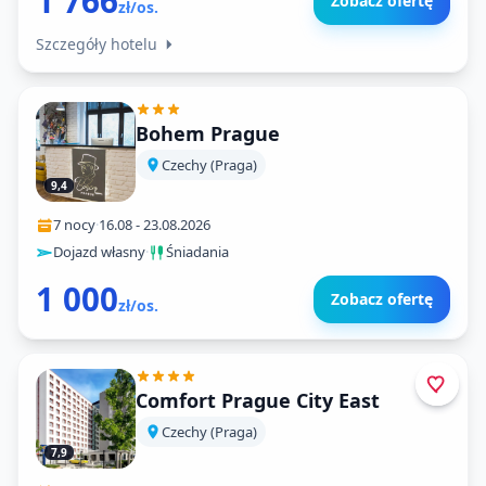
1 766
Zobacz ofertę
zł/os.
Szczegóły hotelu
Bohem Prague
Czechy (Praga)
9,4
7 nocy
·
16.08
-
23.08.2026
Dojazd własny
·
Śniadania
1 000
Zobacz ofertę
zł/os.
Comfort Prague City East
Czechy (Praga)
7,9