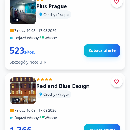
Plus Prague
Czechy (Praga)
8,0
7 nocy
·
10.08
-
17.08.2026
Dojazd własny
·
Własne
523
Zobacz ofertę
zł/os.
Szczegóły hotelu
Red and Blue Design
Czechy (Praga)
8,9
7 nocy
·
10.08
-
17.08.2026
Dojazd własny
·
Własne