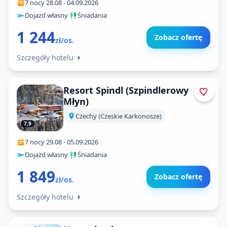
7 nocy
·
28.08
-
04.09.2026
Dojazd własny
·
Śniadania
1 244
Zobacz ofertę
zł/os.
Szczegóły hotelu
Resort Spindl (Szpindlerowy
Młyn)
Czechy (Czeskie Karkonosze)
7,9
7 nocy
·
29.08
-
05.09.2026
Dojazd własny
·
Śniadania
1 849
Zobacz ofertę
zł/os.
Szczegóły hotelu