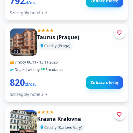
792
Zobacz ofertę
zł/os.
Szczegóły hotelu
Taurus (Prague)
Czechy (Praga)
7,6
7 nocy
·
06.11
-
13.11.2026
Dojazd własny
·
Śniadania
820
Zobacz ofertę
zł/os.
Szczegóły hotelu
Krasna Kralovna
Czechy (Karlove Vary)