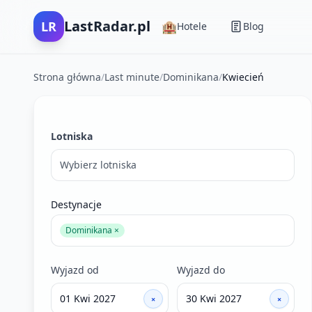
LastRadar.pl
LR
🏨
Hotele
Blog
Strona główna
/
Last minute
/
Dominikana
/
Kwiecień
Filtry wyszukiwania ofert last minute
Lotniska
Wybierz lotniska
Destynacje
Dominikana ×
Wyjazd od
Wyjazd do
×
×