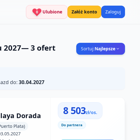
Ulubione
Załóż konto
Zaloguj
0
u 2027
—
3
ofert
Sortuj:
Najlepsze
azd do:
30.04.2027
8 503
zł/os.
Playa Dorada
Do partnera
uerto Plata)
03.05.2027