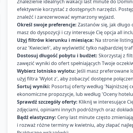
Znalezienie idealnych wakacji last minute do Dominik
efektywnie korzystać z dostępnych narzędzi. Postę
znaleźć i zarezerwować wymarzony wyjazd.
Określ swoje preferencje:
Zastanów się, jak długo c
masz do dyspozycji i czy interesuje Cię opcja all incl
Użyj filtrów kierunku i miesiąca:
Na stronie listin
oraz 'Kwiecień', aby wyświetlić tylko najbardziej traf
Dostosuj długość pobytu i budżet:
Skorzystaj z fil
zawęzić wyniki do ofert spełniających Twoje oczeki
Wybierz lotnisko wylotu:
Jeśli masz preferowane l
użyj filtra 'Wylot z', aby zobaczyć dostępne połączen
Sortuj wyniki:
Posortuj oferty według 'Najniższej c
ekonomiczne propozycje, lub według 'Oceny hotelu',
Sprawdź szczegóły oferty:
Kliknij w interesujące Ci
zdjęciami, opiniami innych podróżnych oraz dokła
Bądź elastyczny:
Ceny last minute często zmieniają
i rozważ różne terminy w kwietniu, aby złapać najle
Praktyczne wskazówki: