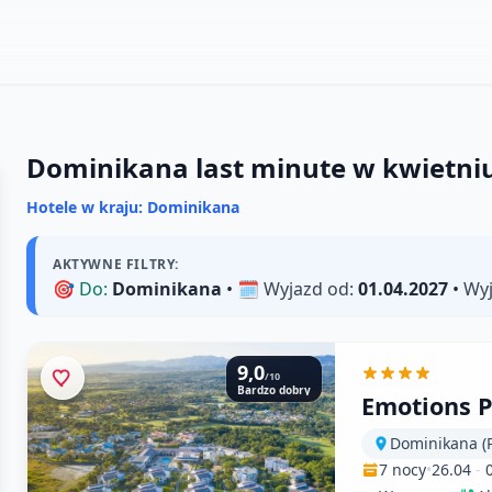
Dominikana last minute w kwietni
Hotele w kraju: Dominikana
AKTYWNE FILTRY:
🎯
Do:
Dominikana
• 🗓️
Wyjazd od:
01.04.2027
•
Wyj
9,0
/10
Bardzo dobry
Emotions 
Dominikana (P
7 nocy
•
26.04
-