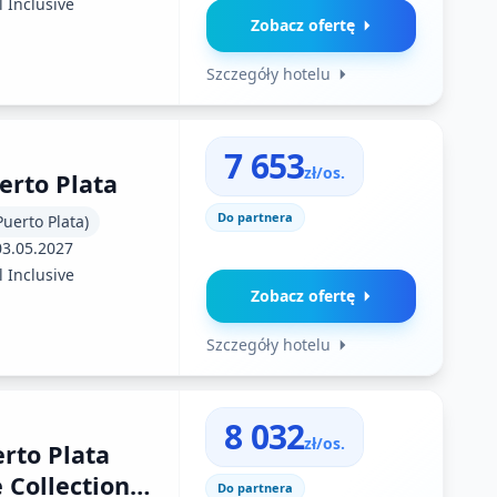
l Inclusive
Zobacz ofertę
Szczegóły hotelu
7 653
zł/os.
erto Plata
Do partnera
uerto Plata)
03.05.2027
l Inclusive
Zobacz ofertę
Szczegóły hotelu
8 032
zł/os.
rto Plata
e Collection
Do partnera