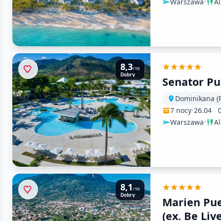
Warszawa
•
Al
8,3
/10
Dobry
Senator Pu
Dominikana (P
7 nocy
•
26.04
-
Warszawa
•
Al
8,1
/10
Dobry
Marien Pue
(ex. Be Liv