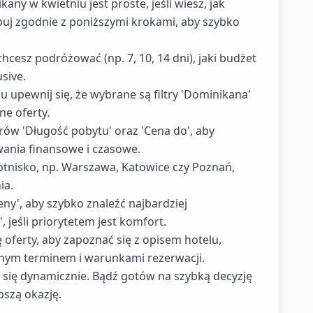
any w kwietniu jest proste, jeśli wiesz, jak
puj zgodnie z poniższymi krokami, aby szybko
hcesz podróżować (np. 7, 10, 14 dni), jaki budżet
usive.
gu upewnij się, że wybrane są filtry 'Dominikana'
ne oferty.
trów 'Długość pobytu' oraz 'Cena do', aby
wania finansowe i czasowe.
otnisko, np. Warszawa, Katowice czy Poznań,
ia.
eny', aby szybko znaleźć najbardziej
 jeśli priorytetem jest komfort.
ę oferty, aby zapoznać się z opisem hotelu,
dnym terminem i warunkami rezerwacji.
 się dynamicznie. Bądź gotów na szybką decyzję
pszą okazję.