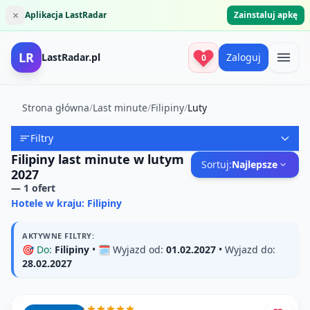
×
Aplikacja LastRadar
Zainstaluj apkę
LR
LastRadar.pl
Zaloguj
0
Strona główna
/
Last minute
/
Filipiny
/
Luty
Filtry
Filipiny last minute w lutym
Sortuj:
Najlepsze
2027
—
1
ofert
Hotele w kraju: Filipiny
AKTYWNE FILTRY:
🎯
Do:
Filipiny
• 🗓️
Wyjazd od:
01.02.2027
•
Wyjazd do:
28.02.2027