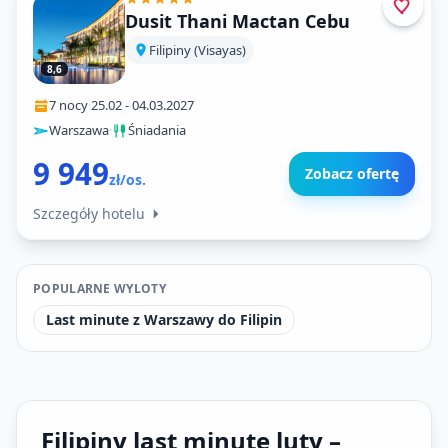
Dusit Thani Mactan Cebu
Filipiny (Visayas)
8,6
7 nocy
·
25.02
-
04.03.2027
Warszawa
·
Śniadania
9 949
Zobacz ofertę
zł/os.
Szczegóły hotelu
POPULARNE WYLOTY
Last minute z Warszawy do Filipin
Filipiny last minute luty –