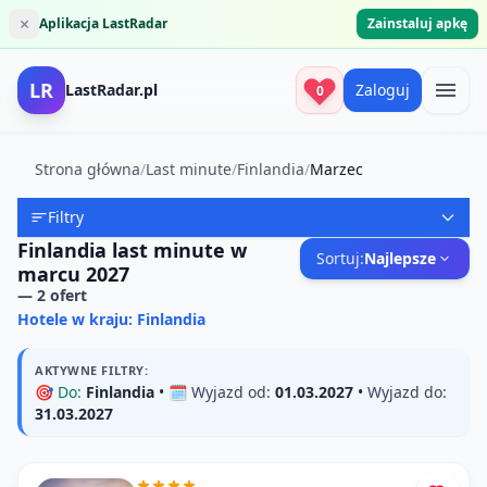
×
Aplikacja LastRadar
Zainstaluj apkę
LR
LastRadar.pl
Zaloguj
0
Strona główna
/
Last minute
/
Finlandia
/
Marzec
Filtry
Finlandia last minute w
Sortuj:
Najlepsze
marcu 2027
—
2
ofert
Hotele w kraju: Finlandia
AKTYWNE FILTRY:
🎯
Do:
Finlandia
• 🗓️
Wyjazd od:
01.03.2027
•
Wyjazd do:
31.03.2027