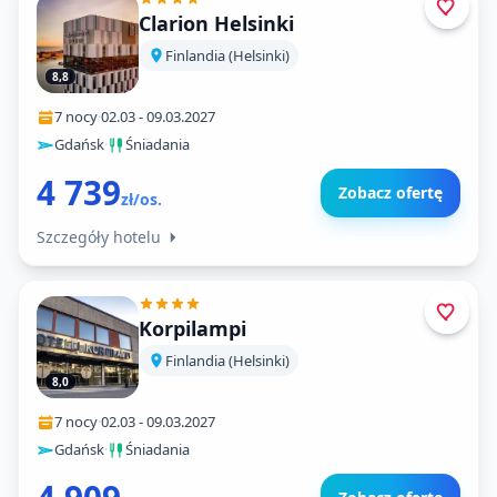
Clarion Helsinki
Finlandia (Helsinki)
8,8
7 nocy
·
02.03
-
09.03.2027
Gdańsk
·
Śniadania
4 739
Zobacz ofertę
zł/os.
Szczegóły hotelu
Korpilampi
Finlandia (Helsinki)
8,0
7 nocy
·
02.03
-
09.03.2027
Gdańsk
·
Śniadania