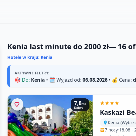
Kenia last minute do 2000 zł
—
16
of
Hotele w kraju: Kenia
AKTYWNE FILTRY:
🎯
Do:
Kenia
• 🗓️
Wyjazd od:
06.08.2026
• 💰
Cena:
d
7,8
/10
Dobry
Kaskazi Be
Kenia (Wybrz
7 nocy
•
18.08
-