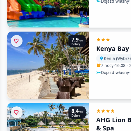
Dojazd własny
•
7,9
/10
Dobry
Kenya Bay
Kenia (Wybrz
7 nocy
•
16.08
-
Dojazd własny
•
8,4
/10
Dobry
AHG Lion B
& Spa