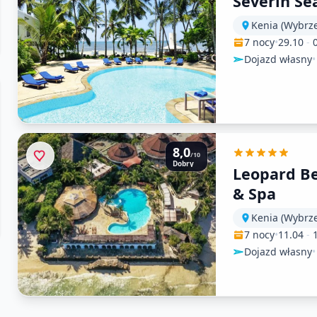
Severin Se
Kenia (Wybrz
7 nocy
•
29.10
-
Dojazd własny
•
8,0
/10
Dobry
Leopard Be
& Spa
Kenia (Wybrz
7 nocy
•
11.04
-
Dojazd własny
•