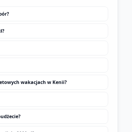
bór?
ł?
żetowych wakacjach w Kenii?
budżecie?