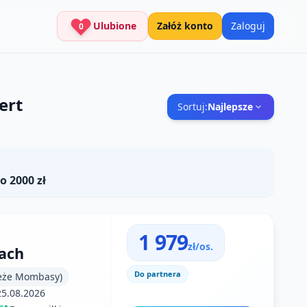
Ulubione
Załóż konto
Zaloguj
0
ert
Sortuj:
Najlepsze
o 2000 zł
1 979
zł/os.
ach
Do partnera
eże Mombasy)
25.08.2026