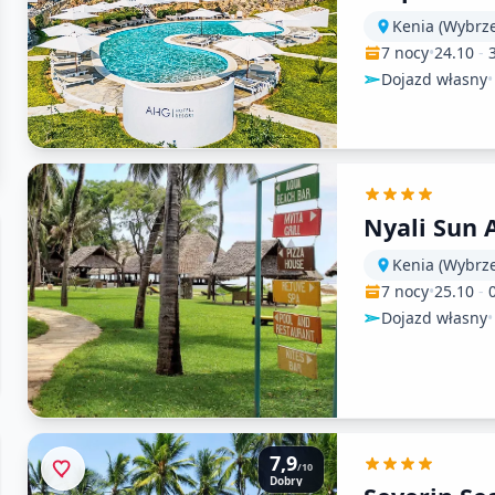
Kenia (Wybrze
7 nocy
•
24.10
-
Dojazd własny
•
Nyali Sun 
Kenia (Wybrz
7 nocy
•
25.10
-
Dojazd własny
•
7,9
/10
Dobry