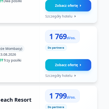
Dwa posiłki
Zobacz ofertę
Szczegóły hotelu
1 769
zł/os.
Do partnera
eże Mombasy)
23.08.2026
Trzy posiłki
Zobacz ofertę
Szczegóły hotelu
1 799
zł/os.
each Resort
Do partnera