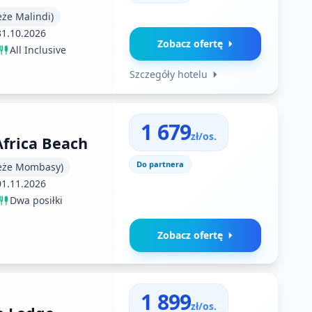
że Malindi)
31.10.2026
Zobacz ofertę
All Inclusive
Szczegóły hotelu
1 679
zł/os.
Africa Beach
Do partnera
eże Mombasy)
01.11.2026
Dwa posiłki
Zobacz ofertę
1 899
zł/os.