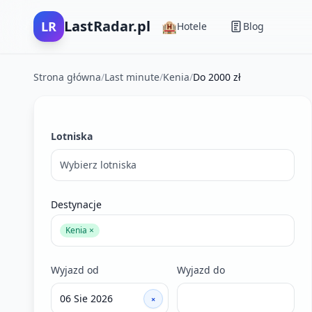
LastRadar.pl
LR
🏨
Hotele
Blog
Strona główna
/
Last minute
/
Kenia
/
Do 2000 zł
Filtry wyszukiwania ofert last minute
Lotniska
Wybierz lotniska
Destynacje
Kenia ×
Wyjazd od
Wyjazd do
×