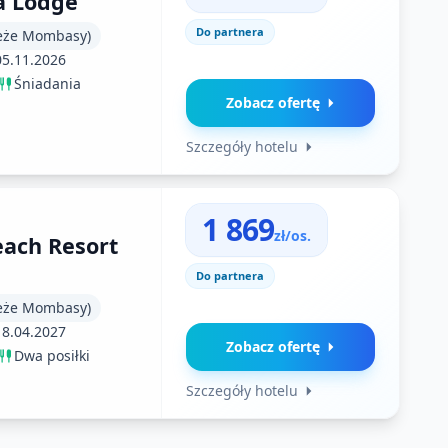
a Lodge
Do partnera
eże Mombasy)
05.11.2026
Śniadania
Zobacz ofertę
Szczegóły hotelu
1 869
zł/os.
ach Resort
Do partnera
eże Mombasy)
18.04.2027
Zobacz ofertę
Dwa posiłki
Szczegóły hotelu