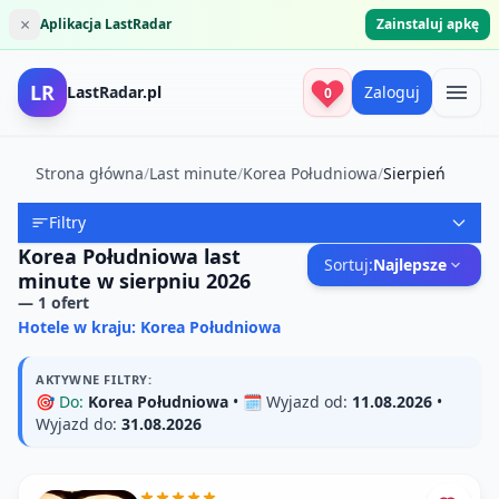
×
Aplikacja LastRadar
Zainstaluj apkę
LR
LastRadar.pl
Zaloguj
0
Strona główna
/
Last minute
/
Korea Południowa
/
Sierpień
Filtry
Korea Południowa last
Sortuj:
Najlepsze
minute w sierpniu 2026
—
1
ofert
Hotele w kraju: Korea Południowa
AKTYWNE FILTRY:
🎯
Do:
Korea Południowa
• 🗓️
Wyjazd od:
11.08.2026
•
Wyjazd do:
31.08.2026