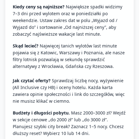
Kiedy ceny są najniższe?
Największe spadki widzimy
7–3 dni przed wylotem oraz w poniedziałki po
weekendzie. Ustaw zakres dat w polu „Wyjazd od /
Wyjazd do” i sortowanie „Od najniższej ceny”, aby
zobaczyć najświeższe wakacje last minute.
Skąd lecieć?
Najwięcej tanich wylotów last minute
pojawia się z Katowic, Warszawy i Poznania, ale nasze
filtry lotnisk pozwalają w sekundę sprawdzić
alternatywy z Wrocławia, Gdańska czy Rzeszowa.
Jak czytać oferty?
Sprawdzaj liczbę nocy, wyżywienie
(All Inclusive czy HB) i oceny hotelu. Każda karta
zawiera opinie społeczności i link do szczegółów, więc
nie musisz klikać w ciemno.
Budżety i długości pobytu.
Masz 2000–3000 zł? Wejdź
w sekcje cenowe „do 2000 zł” lub „do 3000 zł”.
Planujesz szybki city break? Zaznacz 1–5 nocy. Chcesz
dłuższy reset? Wybierz 10 lub 14 dni.