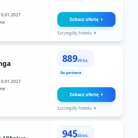
10.01.2027
Zobacz ofertę
ne
Szczegóły hotelu
889
zł/os.
nga
Do partnera
10.01.2027
ne
Zobacz ofertę
Szczegóły hotelu
945
zł/os.