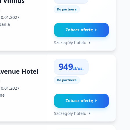
n Vilnius
Do partnera
10.01.2027
dania
Zobacz ofertę
Szczegóły hotelu
949
zł/os.
Avenue Hotel
Do partnera
10.01.2027
ne
Zobacz ofertę
Szczegóły hotelu