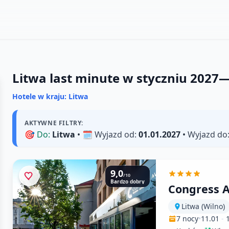
Litwa last minute w styczniu 2027
Hotele w kraju: Litwa
AKTYWNE FILTRY:
🎯
Do:
Litwa
• 🗓️
Wyjazd od:
01.01.2027
•
Wyjazd do
9,0
/10
Bardzo dobry
Congress 
Litwa (Wilno)
7 nocy
•
11.01
-