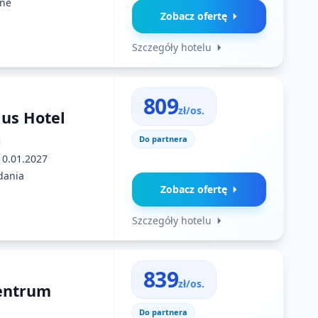
ne
Zobacz ofertę
Szczegóły hotelu
809
zł/os.
ius Hotel
Do partnera
10.01.2027
dania
Zobacz ofertę
Szczegóły hotelu
839
zł/os.
entrum
Do partnera