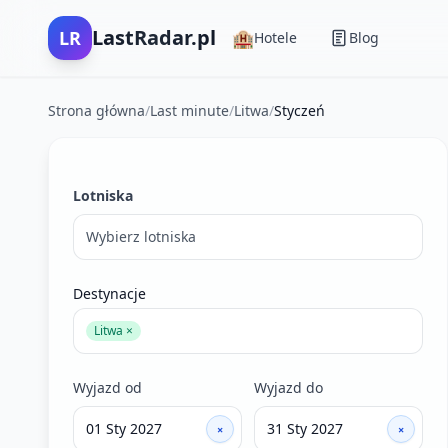
LastRadar.pl
LR
🏨
Hotele
Blog
Strona główna
/
Last minute
/
Litwa
/
Styczeń
Filtry wyszukiwania ofert last minute
Lotniska
Wybierz lotniska
Destynacje
Litwa ×
Wyjazd od
Wyjazd do
×
×