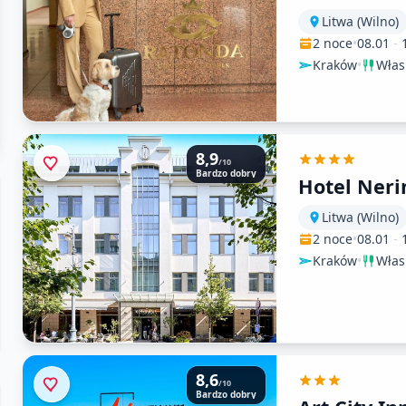
Litwa (Wilno)
2 noce
•
08.01
-
Kraków
•
Włas
8,9
/10
Bardzo dobry
Hotel Neri
Litwa (Wilno)
2 noce
•
08.01
-
Kraków
•
Włas
8,6
/10
Bardzo dobry