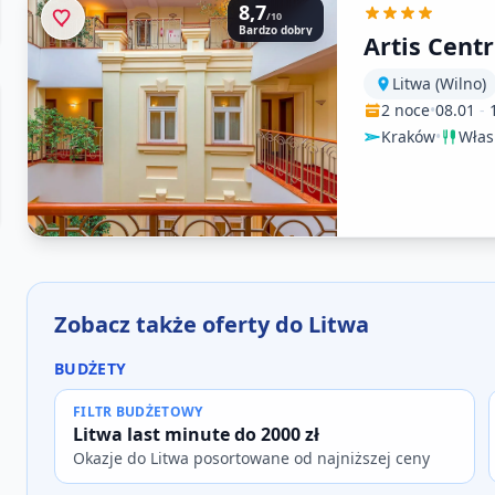
8,7
/10
Bardzo dobry
Artis Cent
Litwa (Wilno)
2 noce
•
08.01
-
Kraków
•
Włas
Zobacz także oferty do Litwa
BUDŻETY
FILTR BUDŻETOWY
Litwa last minute do 2000 zł
Okazje do Litwa posortowane od najniższej ceny