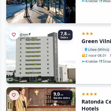
Kraków
•
Włas
7,8
/10
Dobry
Green Viln
Litwa (Wilno)
2 noce
•
08.01
-
Kraków
•
Śnia
9,0
/10
Bardzo dobry
Ratonda C
Hotels