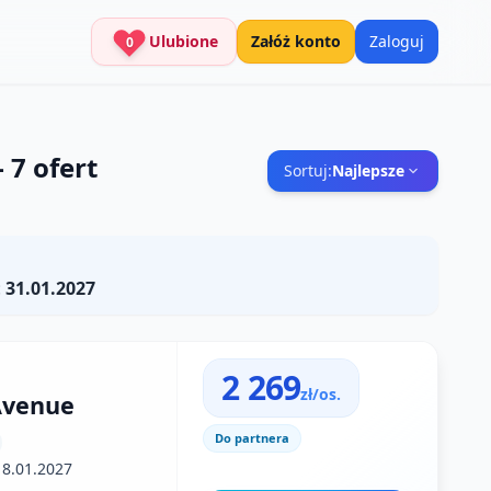
Ulubione
Załóż konto
Zaloguj
0
—
7
ofert
Sortuj:
Najlepsze
:
31.01.2027
2 269
zł/os.
Avenue
Do partnera
18.01.2027