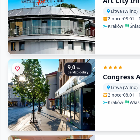
Art City In
Litwa (Wilno)
2 noce
•
08.01
-
Kraków
•
Śnia
9,0
/10
Bardzo dobry
Congress 
Litwa (Wilno)
2 noce
•
08.01
-
Kraków
•
Włas