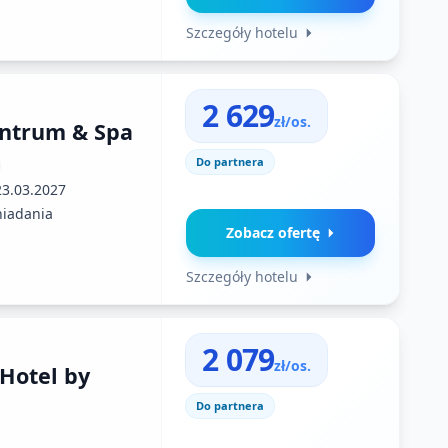
Szczegóły hotelu
2 629
zł/os.
entrum & Spa
Do partnera
23.03.2027
niadania
Zobacz ofertę
Szczegóły hotelu
2 079
zł/os.
Hotel by
Do partnera