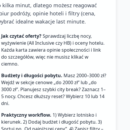
co kilka minut, dlatego możesz reagować
ur podróży, opinie hoteli i filtry (cena,
ybrać idealne wakacje last minute.
Jak czytać oferty?
Sprawdzaj liczbę nocy,
wyżywienie (All Inclusive czy HB) i oceny hotelu.
Każda karta zawiera opinie społeczności i link
do szczegółów, więc nie musisz klikać w
ciemno.
Budżety i długości pobytu.
Masz 2000–3000 zł?
Wejdź w sekcje cenowe „do 2000 zł” lub „do
3000 zł”. Planujesz szybki city break? Zaznacz 1–
5 nocy. Chcesz dłuższy reset? Wybierz 10 lub 14
dni.
Praktyczny workflow.
1) Wybierz lotnisko i
kierunek. 2) Dodaj budżet i długość pobytu. 3)
Sortuj po „Od najniższej ceny”. 4) Zapisz filtry –