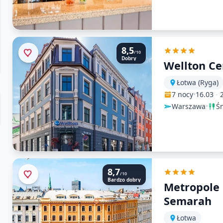
8,5
/10
Dobry
Wellton C
Łotwa (Ryga)
7 nocy
•
16.03
-
Warszawa
•
Ś
8,7
/10
Bardzo dobry
Metropole 
Semarah
Łotwa