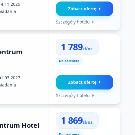
14.11.2026
Zobacz ofertę
niadania
Szczegóły hotelu
1 789
zł/os.
entrum
Do partnera
01.03.2027
Zobacz ofertę
niadania
Szczegóły hotelu
1 869
zł/os.
entrum Hotel
Do partnera