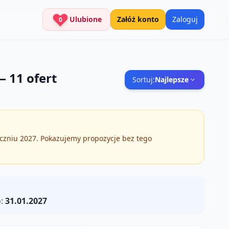
Ulubione
Załóż konto
Zaloguj
0
—
11
ofert
Sortuj:
Najlepsze
yczniu 2027. Pokazujemy propozycje bez tego
:
31.01.2027