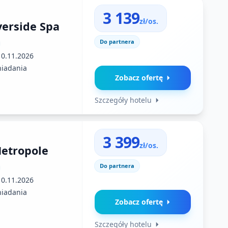
3 139
zł/os.
verside Spa
Do partnera
10.11.2026
niadania
Zobacz ofertę
Szczegóły hotelu
3 399
zł/os.
etropole
Do partnera
10.11.2026
niadania
Zobacz ofertę
Szczegóły hotelu