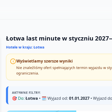
Łotwa last minute w styczniu 2027
Hotele w kraju: Łotwa
Wyświetlamy szersze wyniki
Nie znaleźliśmy ofert spełniających termin wyjazdu w st
ograniczenia.
AKTYWNE FILTRY:
🎯
Do:
Łotwa
• 🗓️
Wyjazd od:
01.01.2027
•
Wyjazd do