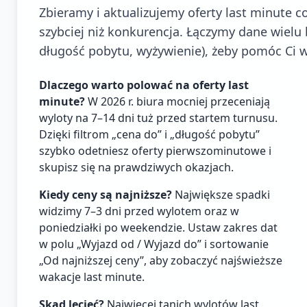
Zbieramy i aktualizujemy oferty last minute 
szybciej niż konkurencja. Łączymy dane wielu bi
długość pobytu, wyżywienie), żeby pomóc Ci w
Dlaczego warto polować na oferty last
minute?
W 2026 r. biura mocniej przeceniają
wyloty na 7–14 dni tuż przed startem turnusu.
Dzięki filtrom „cena do” i „długość pobytu”
szybko odetniesz oferty pierwszominutowe i
skupisz się na prawdziwych okazjach.
Kiedy ceny są najniższe?
Największe spadki
widzimy 7–3 dni przed wylotem oraz w
poniedziałki po weekendzie. Ustaw zakres dat
w polu „Wyjazd od / Wyjazd do” i sortowanie
„Od najniższej ceny”, aby zobaczyć najświeższe
wakacje last minute.
Skąd lecieć?
Najwięcej tanich wylotów last