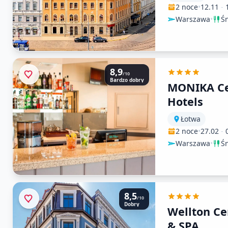
2 noce
•
12.11
-
Warszawa
•
Ś
8,9
/10
Bardzo dobry
MONIKA C
Hotels
Łotwa
2 noce
•
27.02
-
Warszawa
•
Ś
8,5
/10
Dobry
Wellton C
& SPA