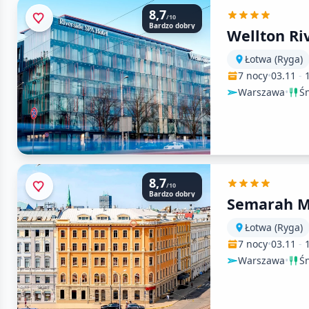
8,7
/10
Bardzo dobry
Wellton Ri
Łotwa (Ryga)
7 nocy
•
03.11
-
Warszawa
•
Ś
8,7
/10
Bardzo dobry
Semarah M
Łotwa (Ryga)
7 nocy
•
03.11
-
Warszawa
•
Ś