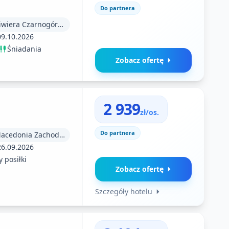
Do partnera
Macedonia (Riwiera Czarnogórska)
09.10.2026
Śniadania
Zobacz ofertę
2 939
zł/os.
Do partnera
Macedonia (Macedonia Zachodnia)
26.09.2026
y posiłki
Zobacz ofertę
Szczegóły hotelu