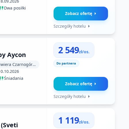
18.09.2026
Dwa posiłki
Zobacz ofertę
Szczegóły hotelu
2 549
zł/os.
 by Aycon
Do partnera
Macedonia (Riwiera Czarnogórska)
10.10.2026
Śniadania
Zobacz ofertę
Szczegóły hotelu
1 119
zł/os.
 (Sveti