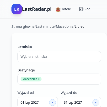
LastRadar.pl
LR
🏨
Hotele
Blog
Strona główna
/
Last minute
/
Macedonia
/
Lipiec
Filtry wyszukiwania ofert last minute
Lotniska
Wybierz lotniska
Destynacje
Macedonia ×
Wyjazd od
Wyjazd do
×
×