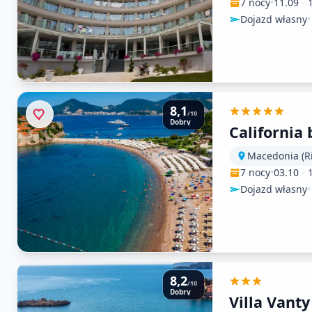
7 nocy
•
11.09
-
Dojazd własny
•
8,1
/10
Dobry
California
7 nocy
•
03.10
-
Dojazd własny
•
8,2
/10
Dobry
Villa Vanty