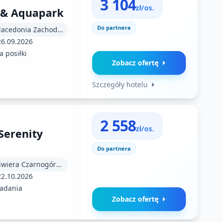
3 104
zł/os.
 & Aquapark
Do partnera
Macedonia (Macedonia Zachodnia)
26.09.2026
 posiłki
Zobacz ofertę
Szczegóły hotelu
2 558
zł/os.
Serenity
Do partnera
Macedonia (Riwiera Czarnogórska)
22.10.2026
iadania
Zobacz ofertę