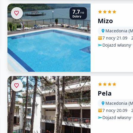
7,7
/10
Dobry
Mizo
7 nocy
•
21.09
-
Dojazd własny
•
Pela
7 nocy
•
20.09
-
Dojazd własny
•