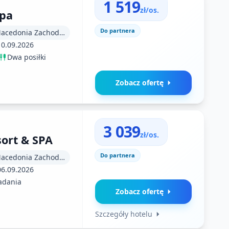
1 519
zł/os.
Spa
Do partnera
Macedonia (Macedonia Zachodnia)
10.09.2026
Dwa posiłki
Zobacz ofertę
3 039
zł/os.
ort & SPA
Do partnera
Macedonia (Macedonia Zachodnia)
06.09.2026
adania
Zobacz ofertę
Szczegóły hotelu