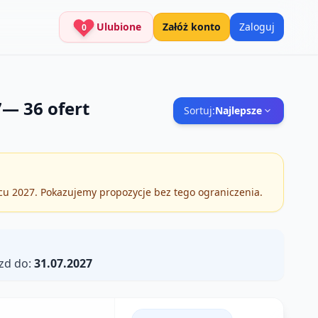
Ulubione
Załóż konto
Zaloguj
0
7
—
36
ofert
Sortuj:
Najlepsze
pcu 2027. Pokazujemy propozycje bez tego ograniczenia.
zd do:
31.07.2027