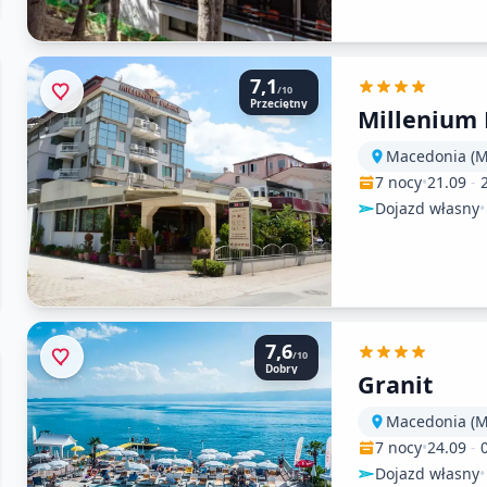
7,1
/10
Przeciętny
Millenium 
7 nocy
•
21.09
-
Dojazd własny
•
7,6
/10
Dobry
Granit
7 nocy
•
24.09
-
Dojazd własny
•