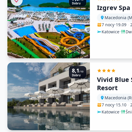
Dobry
Izgrev Spa
7 nocy
•
19.09
-
Katowice
•
Dwa
8,1
/10
Dobry
Vivid Blue 
Resort
7 nocy
•
15.10
-
Katowice
•
Śn