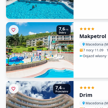
7,6
/10
Dobry
Makpetrol
7 nocy
•
11.09
-
Dojazd własny
•
7,4
/10
Przeciętny
Drim