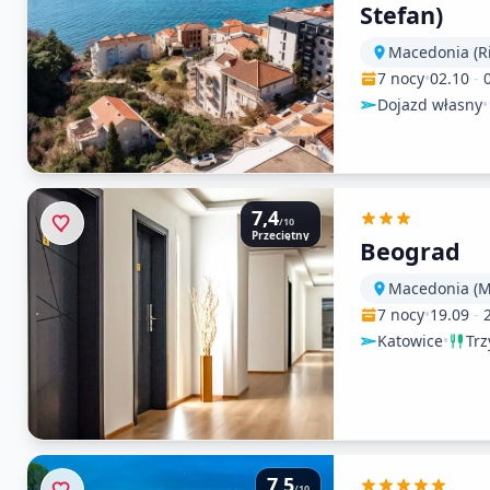
Stefan)
7 nocy
•
02.10
-
Dojazd własny
•
7,4
/10
Przeciętny
Beograd
7 nocy
•
19.09
-
Katowice
•
Trz
7,5
/10