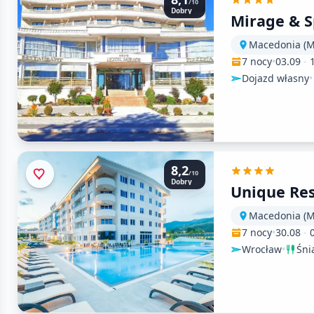
/10
Dobry
Mirage & 
7 nocy
•
03.09
-
Dojazd własny
•
8,2
/10
Dobry
Unique Res
7 nocy
•
30.08
-
Wrocław
•
Śni