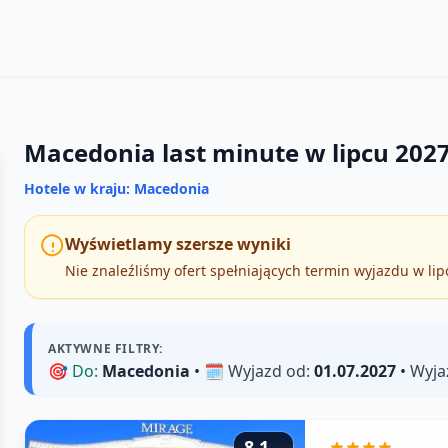
Macedonia last minute w lipcu 202
Hotele w kraju: Macedonia
Wyświetlamy szersze wyniki
Nie znaleźliśmy ofert spełniających termin wyjazdu w li
AKTYWNE FILTRY:
🎯
Do:
Macedonia
• 🗓️
Wyjazd od:
01.07.2027
•
Wyja
8,1