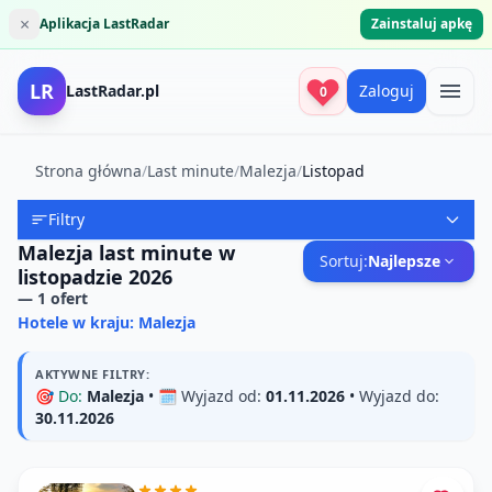
×
Aplikacja LastRadar
Zainstaluj apkę
LR
LastRadar.pl
Zaloguj
0
Strona główna
/
Last minute
/
Malezja
/
Listopad
Filtry
Malezja last minute w
Sortuj:
Najlepsze
listopadzie 2026
—
1
ofert
Hotele w kraju: Malezja
AKTYWNE FILTRY:
🎯
Do:
Malezja
• 🗓️
Wyjazd od:
01.11.2026
•
Wyjazd do:
30.11.2026