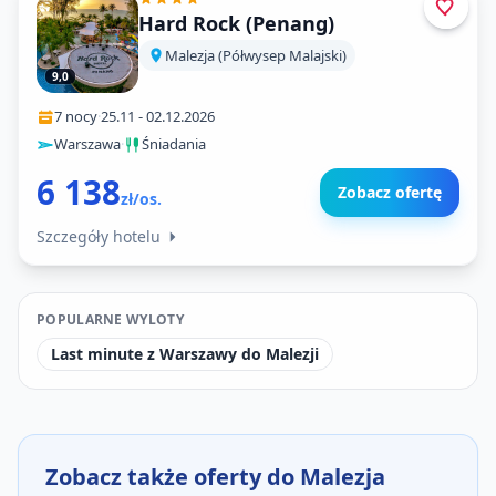
Hard Rock (Penang)
Malezja (Półwysep Malajski)
9,0
7 nocy
·
25.11
-
02.12.2026
Warszawa
·
Śniadania
6 138
Zobacz ofertę
zł/os.
Szczegóły hotelu
POPULARNE WYLOTY
Last minute z Warszawy do Malezji
Zobacz także oferty do Malezja