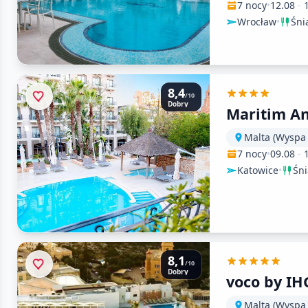
7 nocy
•
12.08
-
Wrocław
•
Śni
8,4
/10
Dobry
Maritim A
Malta (Wyspa
7 nocy
•
09.08
-
Katowice
•
Śn
8,1
/10
Dobry
voco by IH
Malta (Wyspa