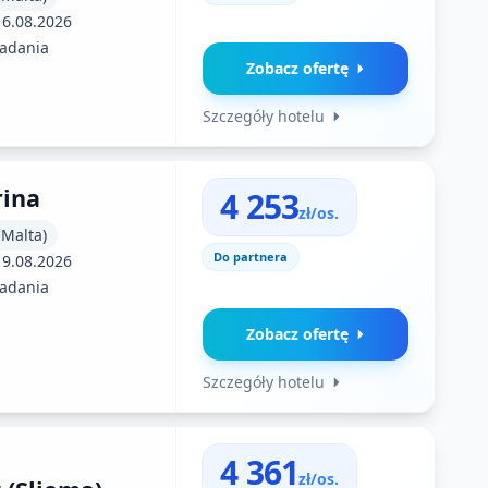
16.08.2026
iadania
Zobacz ofertę
Szczegóły hotelu
rina
4 253
zł/os.
 Malta)
Do partnera
19.08.2026
iadania
Zobacz ofertę
Szczegóły hotelu
4 361
zł/os.