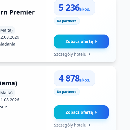
5 236
zł/os.
ern Premier
Do partnera
 Malta)
22.08.2026
Zobacz ofertę
niadania
Szczegóły hotelu
4 878
zł/os.
liema)
Do partnera
 Malta)
21.08.2026
sne
Zobacz ofertę
Szczegóły hotelu