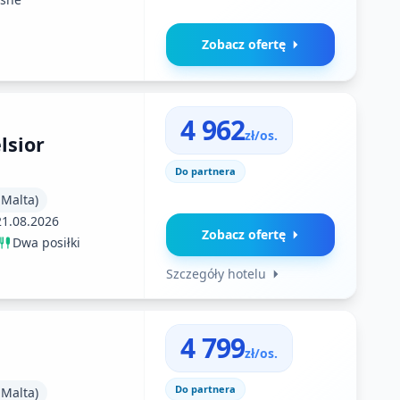
Zobacz ofertę
4 962
zł/os.
lsior
Do partnera
 Malta)
21.08.2026
Zobacz ofertę
Dwa posiłki
Szczegóły hotelu
4 799
zł/os.
Do partnera
 Malta)