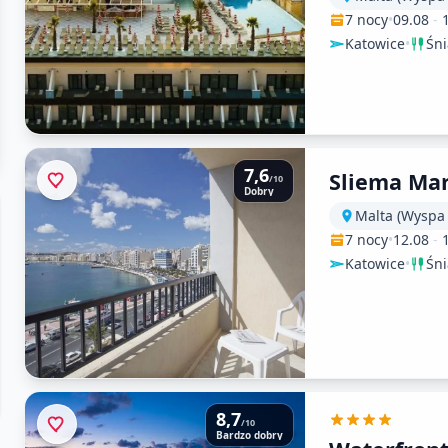
7 nocy
•
09.08
-
Katowice
•
Śn
7,6
Sliema Ma
/10
Dobry
Malta (Wyspa
7 nocy
•
12.08
-
Katowice
•
Śn
8,7
/10
Bardzo dobry