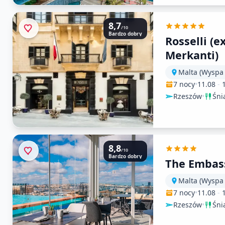
8,7
/10
Bardzo dobry
Rosselli (e
Merkanti)
Malta (Wyspa
7 nocy
•
11.08
-
Rzeszów
•
Śni
8,8
/10
Bardzo dobry
The Embass
Malta (Wyspa
7 nocy
•
11.08
-
Rzeszów
•
Śni