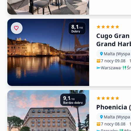
8,1
/10
Dobry
Cugo Gran
Grand Har
Malta (Wyspa
7 nocy
•
09.08
-
Warszawa
•
Ś
9,1
/10
Bardzo dobry
Phoenicia (
Malta (Wyspa
7 nocy
•
08.08
-
Rzeszów
•
Wła