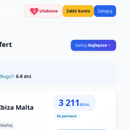
Ulubione
Załóż konto
Zaloguj
0
fert
Sortuj:
Najlepsze
długo?:
6-8 dni
3 211
zł/os.
Ibiza Malta
Do partnera
 Malta)