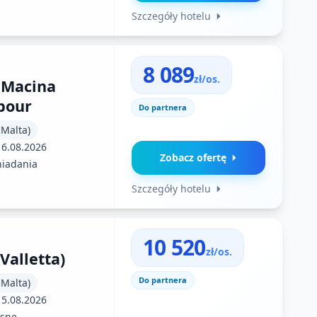
Szczegóły hotelu
8 089
zł/os.
 Macina
bour
Do partnera
 Malta)
16.08.2026
Zobacz ofertę
niadania
Szczegóły hotelu
10 520
zł/os.
Valletta)
Do partnera
 Malta)
15.08.2026
sne