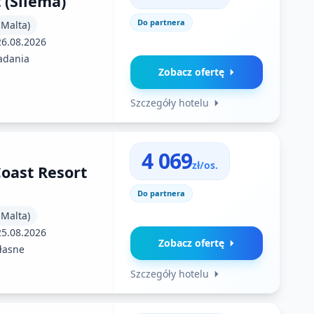
 (Sliema)
Do partnera
 Malta)
26.08.2026
adania
Zobacz ofertę
Szczegóły hotelu
4 069
zł/os.
oast Resort
Do partnera
 Malta)
25.08.2026
Zobacz ofertę
łasne
Szczegóły hotelu