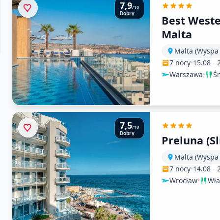
7,9
/10
Dobry
Best West
Malta
Malta (Wyspa
7 nocy
•
15.08
-
Warszawa
•
Ś
7,5
/10
Dobry
Preluna (S
Malta (Wyspa
7 nocy
•
14.08
-
Wrocław
•
Wła