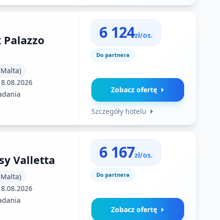
6 124
zł/os.
x Palazzo
Do partnera
 Malta)
18.08.2026
Zobacz ofertę
adania
Szczegóły hotelu
6 167
zł/os.
y Valletta
Do partnera
 Malta)
18.08.2026
adania
Zobacz ofertę