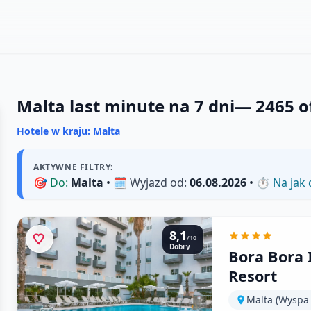
Malta last minute na 7 dni
—
2465
o
Hotele w kraju: Malta
AKTYWNE FILTRY:
🎯
Do:
Malta
• 🗓️
Wyjazd od:
06.08.2026
• ⏱️
Na jak 
8,1
/10
Dobry
Bora Bora 
Resort
Malta (Wyspa