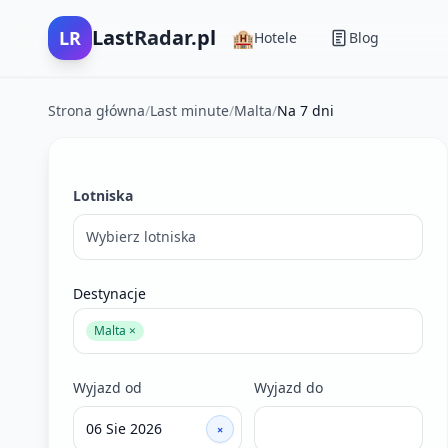
LastRadar.pl
LR
🏨
Hotele
Blog
Strona główna
/
Last minute
/
Malta
/
Na 7 dni
Filtry wyszukiwania ofert last minute
Lotniska
Wybierz lotniska
Destynacje
Malta ×
Wyjazd od
Wyjazd do
×