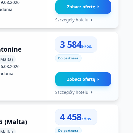
19.08.2026
Zobacz ofertę
adania
Szczegóły hotelu
3 584
zł/os.
ntonine
Do partnera
 Malta)
16.08.2026
iadania
Zobacz ofertę
Szczegóły hotelu
4 458
zł/os.
G (Malta)
Do partnera
 Malta)