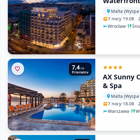
Waterfront
Malta (Wyspa
7 nocy
•
19.08
-
Wrocław
•
Śni
7,4
/10
Przeciętny
AX Sunny C
& Spa
Malta (Wyspa
7 nocy
•
18.08
-
Warszawa
•
W