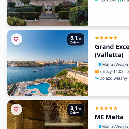
8,1
/10
Dobry
Grand Exce
(Valletta)
Malta (Wyspa
7 nocy
•
14.08
-
Dojazd własny
•
8,1
/10
Dobry
ME Malta
Malta (Wyspa