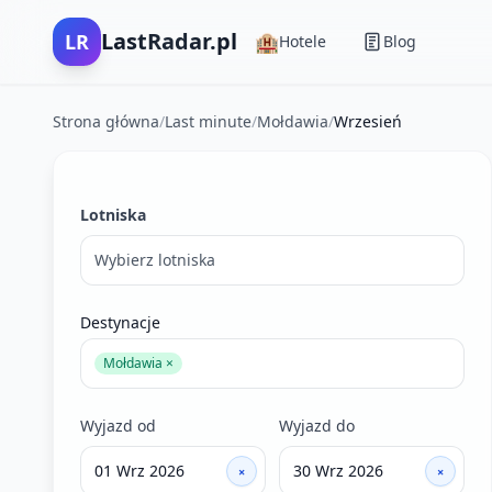
LastRadar.pl
LR
🏨
Hotele
Blog
Strona główna
/
Last minute
/
Mołdawia
/
Wrzesień
Filtry wyszukiwania ofert last minute
Lotniska
Wybierz lotniska
Destynacje
Mołdawia ×
Wyjazd od
Wyjazd do
×
×