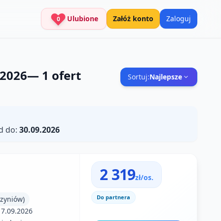
Ulubione
Załóż konto
Zaloguj
0
 2026
—
1
ofert
Sortuj:
Najlepsze
d do:
30.09.2026
2 319
zł/os.
Do partnera
zyniów)
17.09.2026