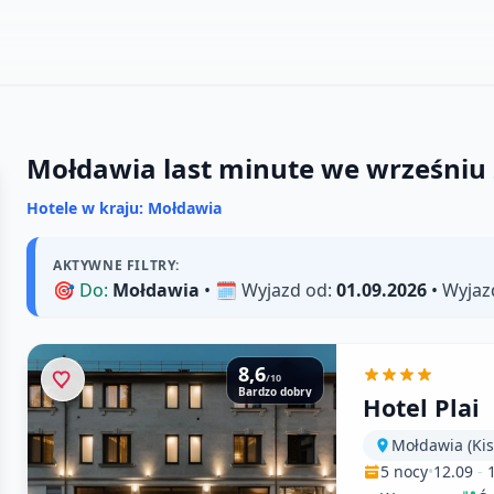
Mołdawia last minute we wrześniu
Hotele w kraju: Mołdawia
AKTYWNE FILTRY:
🎯
Do:
Mołdawia
• 🗓️
Wyjazd od:
01.09.2026
•
Wyjaz
8,6
/10
Bardzo dobry
Hotel Plai
Mołdawia (Kis
5 nocy
•
12.09
-