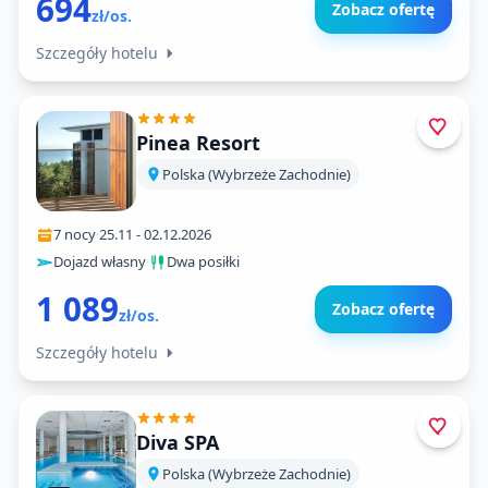
694
Zobacz ofertę
zł/os.
Szczegóły hotelu
Pinea Resort
Polska (Wybrzeże Zachodnie)
7 nocy
·
25.11
-
02.12.2026
Dojazd własny
·
Dwa posiłki
1 089
Zobacz ofertę
zł/os.
Szczegóły hotelu
Diva SPA
Polska (Wybrzeże Zachodnie)