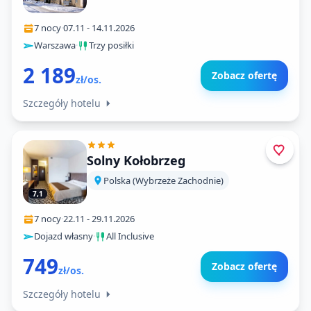
7 nocy
·
07.11
-
14.11.2026
Warszawa
·
Trzy posiłki
2 189
Zobacz ofertę
zł/os.
Szczegóły hotelu
Solny Kołobrzeg
Polska (Wybrzeże Zachodnie)
7,1
7 nocy
·
22.11
-
29.11.2026
Dojazd własny
·
All Inclusive
749
Zobacz ofertę
zł/os.
Szczegóły hotelu