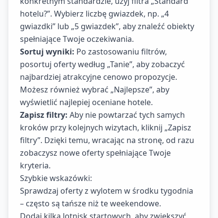
konkretnym standardzie, użyj filtra „Standard
hotelu?”. Wybierz liczbę gwiazdek, np. „4
gwiazdki” lub „5 gwiazdek”, aby znaleźć obiekty
spełniające Twoje oczekiwania.
Sortuj wyniki:
Po zastosowaniu filtrów,
posortuj oferty według „Tanie”, aby zobaczyć
najbardziej atrakcyjne cenowo propozycje.
Możesz również wybrać „Najlepsze”, aby
wyświetlić najlepiej oceniane hotele.
Zapisz filtry:
Aby nie powtarzać tych samych
kroków przy kolejnych wizytach, kliknij „Zapisz
filtry”. Dzięki temu, wracając na stronę, od razu
zobaczysz nowe oferty spełniające Twoje
kryteria.
Szybkie wskazówki:
Sprawdzaj oferty z wylotem w środku tygodnia
– często są tańsze niż te weekendowe.
Dodaj kilka lotnisk startowych, aby zwiększyć