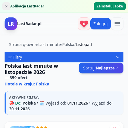
×
Aplikacja LastRadar
Zainstaluj apkę
LR
LastRadar.pl
Zaloguj
0
Strona główna
/
Last minute
/
Polska
/
Listopad
Filtry
Polska last minute w
Sortuj:
Najlepsze
listopadzie 2026
—
359
ofert
Hotele w kraju: Polska
AKTYWNE FILTRY:
🎯
Do:
Polska
• 🗓️
Wyjazd od:
01.11.2026
•
Wyjazd do:
30.11.2026