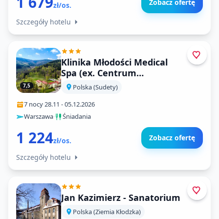
1 679
Zobacz ofertę
zł/os.
Szczegóły hotelu
Klinika Młodości Medical
Spa (ex. Centrum
Rehabilitacji Czerniawa
7,5
Polska (Sudety)
Zdrój)
7 nocy
·
28.11
-
05.12.2026
Warszawa
·
Śniadania
1 224
Zobacz ofertę
zł/os.
Szczegóły hotelu
Jan Kazimierz - Sanatorium
Polska (Ziemia Kłodzka)