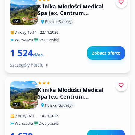
Klinika Młodości Medical
Spa (ex. Centrum
Rehabilitacji Czerniawa
7,5
Polska (Sudety)
Zdrój)
7 nocy
·
15.11
-
22.11.2026
Warszawa
·
Dwa posiłki
1 524
Zobacz ofertę
zł/os.
Szczegóły hotelu
Klinika Młodości Medical
Spa (ex. Centrum
Rehabilitacji Czerniawa
7,5
Polska (Sudety)
Zdrój)
7 nocy
·
07.11
-
14.11.2026
Warszawa
·
Dwa posiłki