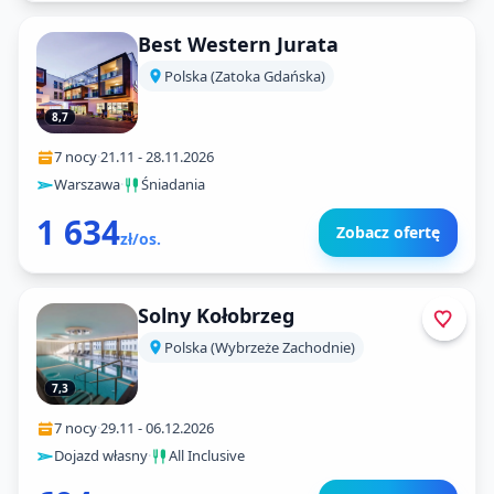
Best Western Jurata
Polska (Zatoka Gdańska)
8,7
7 nocy
·
21.11
-
28.11.2026
Warszawa
·
Śniadania
1 634
Zobacz ofertę
zł/os.
Solny Kołobrzeg
Polska (Wybrzeże Zachodnie)
7,3
7 nocy
·
29.11
-
06.12.2026
Dojazd własny
·
All Inclusive