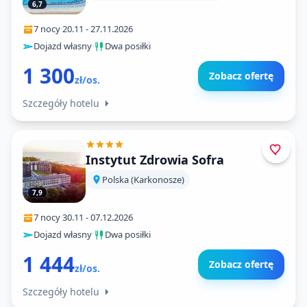
6,7
7 nocy
·
20.11
-
27.11.2026
Dojazd własny
·
Dwa posiłki
1 300
Zobacz ofertę
zł/os.
Szczegóły hotelu
Instytut Zdrowia Sofra
Polska (Karkonosze)
7,9
7 nocy
·
30.11
-
07.12.2026
Dojazd własny
·
Dwa posiłki
1 444
Zobacz ofertę
zł/os.
Szczegóły hotelu