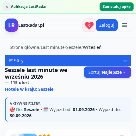
×
Aplikacja LastRadar
Zainstaluj apkę
LR
LastRadar.pl
Zaloguj
0
Strona główna
/
Last minute
/
Seszele
/
Wrzesień
Filtry
Seszele last minute we
Sortuj:
Najlepsze
wrześniu 2026
—
115
ofert
Hotele w kraju: Seszele
AKTYWNE FILTRY:
🎯
Do:
Seszele
• 🗓️
Wyjazd od:
01.09.2026
•
Wyjazd do:
30.09.2026