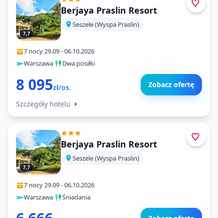
Berjaya Praslin Resort
Seszele (Wyspa Praslin)
7,7
7 nocy
·
29.09
-
06.10.2026
Warszawa
·
Dwa posiłki
8 095
Zobacz ofertę
zł/os.
Szczegóły hotelu
Berjaya Praslin Resort
Seszele (Wyspa Praslin)
7,7
7 nocy
·
29.09
-
06.10.2026
Warszawa
·
Śniadania