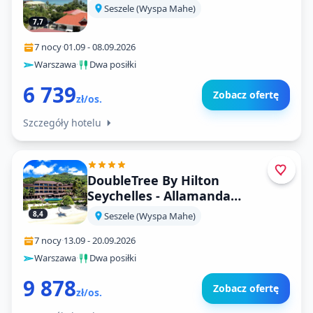
Seszele (Wyspa Mahe)
7,7
7 nocy
·
01.09
-
08.09.2026
Warszawa
·
Dwa posiłki
6 739
Zobacz ofertę
zł/os.
Szczegóły hotelu
DoubleTree By Hilton
Seychelles - Allamanda
Resort And Spa
8,4
Seszele (Wyspa Mahe)
7 nocy
·
13.09
-
20.09.2026
Warszawa
·
Dwa posiłki
9 878
Zobacz ofertę
zł/os.