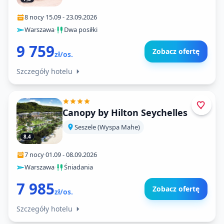
8 nocy
·
15.09
-
23.09.2026
Warszawa
·
Dwa posiłki
9 759
Zobacz ofertę
zł/os.
Szczegóły hotelu
Canopy by Hilton Seychelles
Seszele (Wyspa Mahe)
8,4
7 nocy
·
01.09
-
08.09.2026
Warszawa
·
Śniadania
7 985
Zobacz ofertę
zł/os.
Szczegóły hotelu