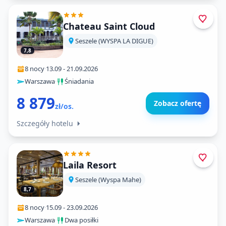
Chateau Saint Cloud
Seszele (WYSPA LA DIGUE)
7,8
8 nocy
·
13.09
-
21.09.2026
Warszawa
·
Śniadania
8 879
Zobacz ofertę
zł/os.
Szczegóły hotelu
Laila Resort
Seszele (Wyspa Mahe)
8,7
8 nocy
·
15.09
-
23.09.2026
Warszawa
·
Dwa posiłki