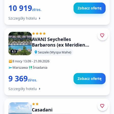
10 919
Zobacz ofertę
zł/os.
Szczegóły hotelu
AVANI Seychelles
Barbarons (ex Meridien
Barbarons)
8,5
Seszele (Wyspa Mahe)
8 nocy
·
13.09
-
21.09.2026
Warszawa
·
Śniadania
9 369
Zobacz ofertę
zł/os.
Szczegóły hotelu
Casadani