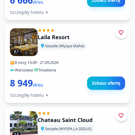
6 666
Zobacz ofertę
zł/os.
Szczegóły hotelu
Laila Resort
Seszele (Wyspa Mahe)
8,7
8 nocy
·
13.09
-
21.09.2026
Warszawa
·
Śniadania
8 949
Zobacz ofertę
zł/os.
Szczegóły hotelu
Chateau Saint Cloud
Seszele (WYSPA LA DIGUE)
7,8