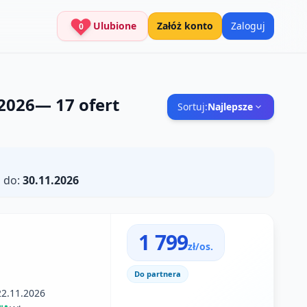
Ulubione
Załóż konto
Zaloguj
0
 2026
—
17
ofert
Sortuj:
Najlepsze
 do:
30.11.2026
1 799
zł/os.
Do partnera
22.11.2026