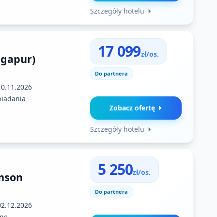
Szczegóły hotelu
17 099
zł/os.
ngapur)
Do partnera
10.11.2026
niadania
Zobacz ofertę
Szczegóły hotelu
5 250
zł/os.
mson
Do partnera
02.12.2026
ne