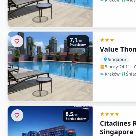
7,1
/10
Przeciętny
Value Tho
Singapur
8 nocy
•
24.11
-
Kraków
•
Śnia
8,5
/10
Bardzo dobry
Citadines 
Singapore