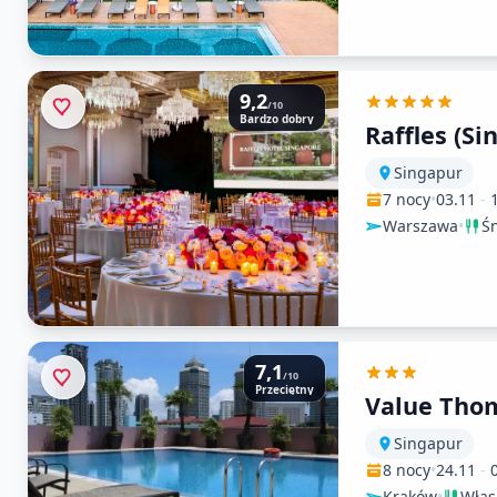
9,2
/10
Bardzo dobry
Raffles (Si
Singapur
7 nocy
•
03.11
-
Warszawa
•
Ś
7,1
/10
Przeciętny
Value Tho
Singapur
8 nocy
•
24.11
-
Kraków
•
Włas