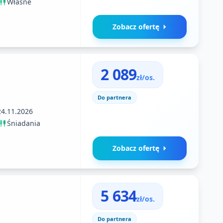
Własne
Zobacz ofertę
2 089
zł/os.
Do partnera
24.11.2026
Śniadania
Zobacz ofertę
5 634
zł/os.
Do partnera