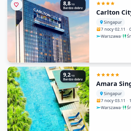
8,8
/10
Bardzo dobry
Carlton Cit
Singapur
7 nocy
•
02.11
-
Warszawa
•
Ś
9,2
/10
Bardzo dobry
Amara Sin
Singapur
7 nocy
•
03.11
-
Warszawa
•
Ś