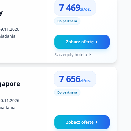
7 469
zł/os.
y
Do partnera
09.11.2026
niadania
Zobacz ofertę
Szczegóły hotelu
7 656
zł/os.
gapore
Do partnera
10.11.2026
niadania
Zobacz ofertę