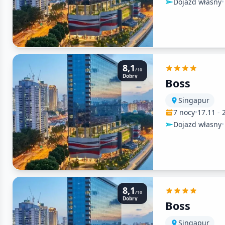
Dojazd własny
•
8,1
/10
Dobry
Boss
Singapur
7 nocy
•
17.11
-
Dojazd własny
•
8,1
/10
Dobry
Boss
Singapur