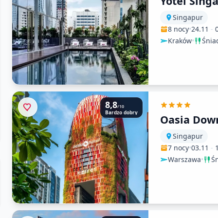
Yotel Sing
Singapur
8 nocy
•
24.11
-
Kraków
•
Śnia
8,8
/10
Bardzo dobry
Oasia Dow
Singapur
7 nocy
•
03.11
-
Warszawa
•
Ś