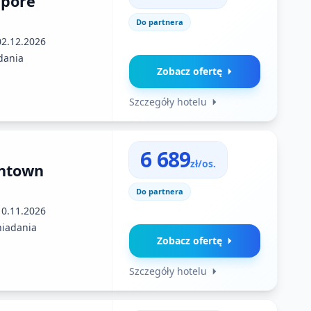
apore
Do partnera
02.12.2026
dania
Zobacz ofertę
Szczegóły hotelu
6 689
zł/os.
ntown
Do partnera
10.11.2026
niadania
Zobacz ofertę
Szczegóły hotelu