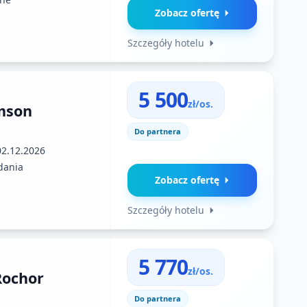
Zobacz ofertę
Szczegóły hotelu
5 500
zł/os.
mson
Do partnera
02.12.2026
dania
Zobacz ofertę
Szczegóły hotelu
5 770
zł/os.
Rochor
Do partnera