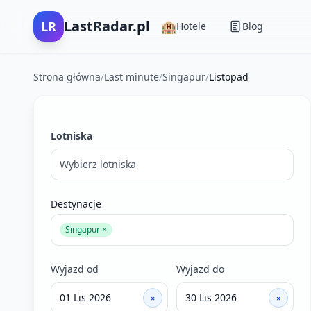
LastRadar.pl
LR
🏨
Hotele
Blog
Strona główna
/
Last minute
/
Singapur
/
Listopad
Filtry wyszukiwania ofert last minute
Lotniska
Wybierz lotniska
Destynacje
Singapur ×
Wyjazd od
Wyjazd do
×
×