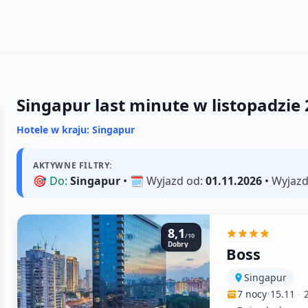
Singapur last minute w listopadzie
Hotele w kraju: Singapur
AKTYWNE FILTRY:
🎯
Do:
Singapur
• 🗓️
Wyjazd od:
01.11.2026
•
Wyjazd
8,1
/10
Dobry
Boss
Singapur
7 nocy
•
15.11
-