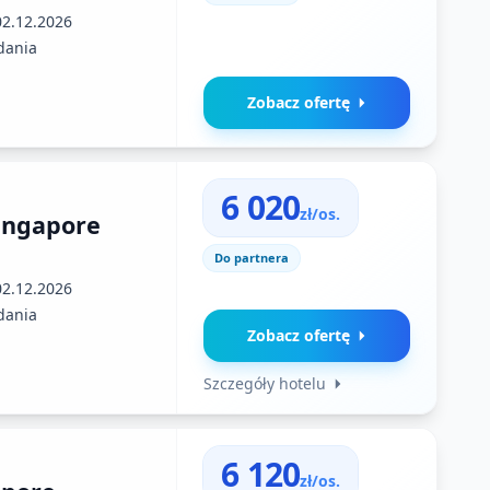
02.12.2026
dania
Zobacz ofertę
6 020
zł/os.
ingapore
Do partnera
02.12.2026
dania
Zobacz ofertę
Szczegóły hotelu
6 120
zł/os.