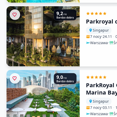
9,2
/10
Bardzo dobry
Parkroyal 
Singapur
7 nocy
•
24.11
-
Warszawa
•
Ś
9,0
/10
Bardzo dobry
ParkRoyal 
Marina Bay
Mandarin)
Singapur
7 nocy
•
03.11
-
Warszawa
•
Ś