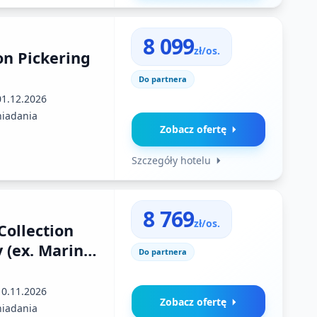
8 099
zł/os.
on Pickering
Do partnera
01.12.2026
niadania
Zobacz ofertę
Szczegóły hotelu
8 769
zł/os.
Collection
 (ex. Marina
Do partnera
10.11.2026
Zobacz ofertę
niadania