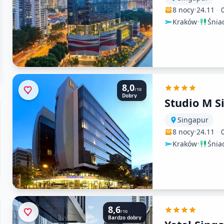
8 nocy
•
24.11
-
Kraków
•
Śnia
8,0
/10
Dobry
Studio M S
Singapur
8 nocy
•
24.11
-
Kraków
•
Śnia
8,6
/10
Bardzo dobry