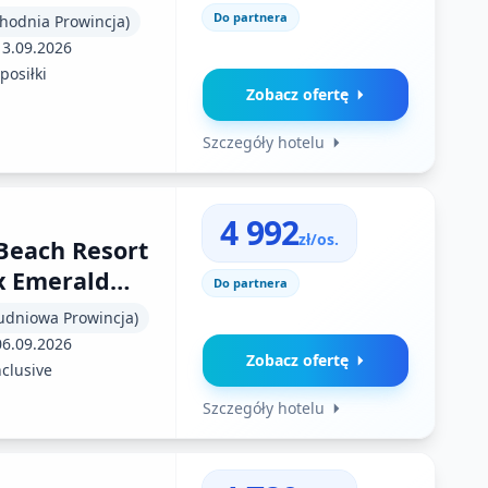
Do partnera
chodnia Prowincja)
13.09.2026
posiłki
Zobacz ofertę
Szczegóły hotelu
4 992
zł/os.
Beach Resort
x Emerald
Do partnera
łudniowa Prowincja)
06.09.2026
Zobacz ofertę
nclusive
Szczegóły hotelu