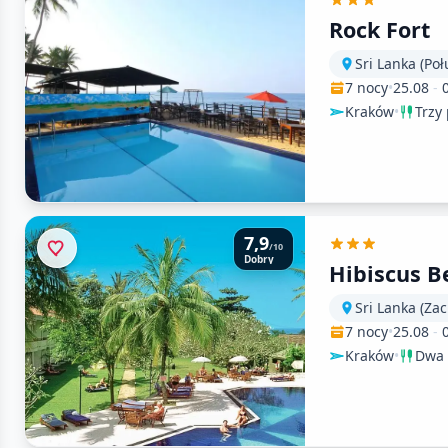
Rock Fort
Sri Lanka (Po
7 nocy
•
25.08
-
Kraków
•
Trzy 
7,9
/10
Dobry
Hibiscus B
Sri Lanka (Za
7 nocy
•
25.08
-
Kraków
•
Dwa 