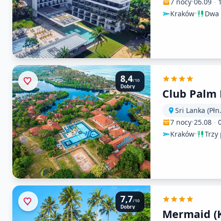
7 nocy
•
06.09
-
Kraków
•
Dwa 
8,4
/10
Dobry
Club Palm
Sri Lanka (Płn
7 nocy
•
25.08
-
Kraków
•
Trzy 
7,7
/10
Dobry
Mermaid (K