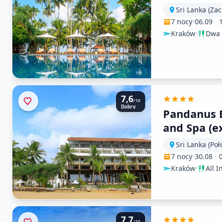
Sri Lanka (Za
7 nocy
•
06.09
-
Kraków
•
Dwa 
7,6
/10
Dobry
Pandanus 
and Spa (e
Bay)
Sri Lanka (Po
7 nocy
•
30.08
-
Kraków
•
All I
7,7
/10