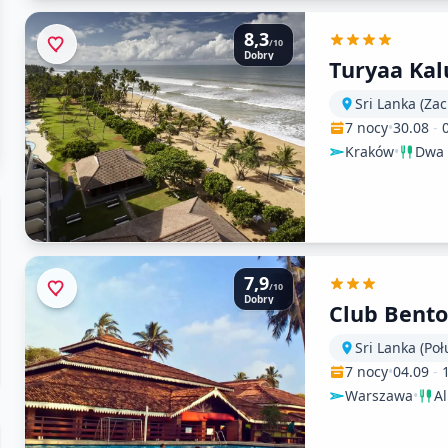
8,3
/10
Dobry
Turyaa Kal
Sri Lanka (Za
7 nocy
•
30.08
-
Kraków
•
Dwa 
7,9
/10
Dobry
Club Bento
Sri Lanka (Po
7 nocy
•
04.09
-
Warszawa
•
Al