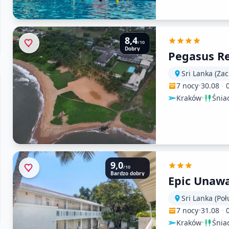
8,4
/10
Dobry
Pegasus R
Sri Lanka (Za
7 nocy
•
30.08
-
Kraków
•
Śnia
9,0
/10
Bardzo dobry
Epic Unaw
Sri Lanka (Po
7 nocy
•
31.08
-
Kraków
•
Śnia