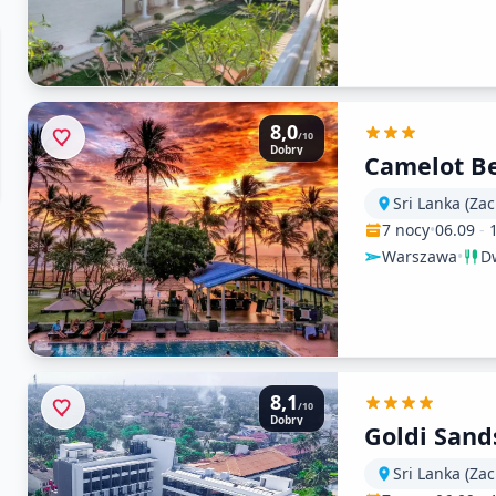
8,0
/10
Dobry
Camelot B
Sri Lanka (Za
7 nocy
•
06.09
-
Warszawa
•
Dw
8,1
/10
Dobry
Goldi Sand
Sri Lanka (Za