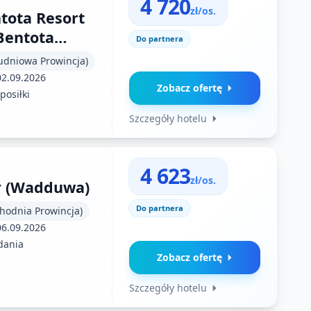
4 720
zł/os.
tota Resort
 Bentota
Do partnera
pa)
łudniowa Prowincja)
02.09.2026
Zobacz ofertę
posiłki
Szczegóły hotelu
4 623
zł/os.
r (Wadduwa)
Do partnera
chodnia Prowincja)
06.09.2026
dania
Zobacz ofertę
Szczegóły hotelu