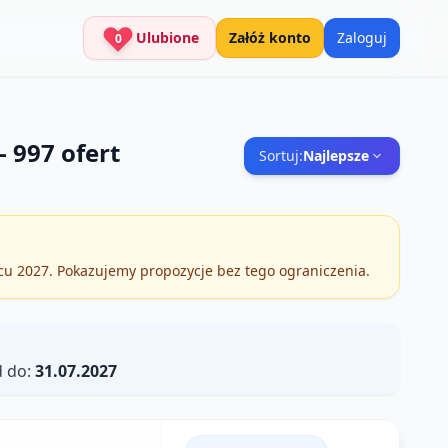
Ulubione
Załóż konto
Zaloguj
0
—
997
ofert
Sortuj:
Najlepsze
pcu 2027. Pokazujemy propozycje bez tego ograniczenia.
 do:
31.07.2027