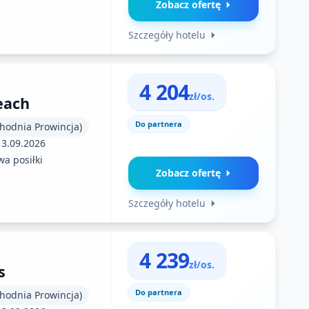
Zobacz ofertę
Szczegóły hotelu
4 204
zł/os.
each
Do partnera
chodnia Prowincja)
13.09.2026
a posiłki
Zobacz ofertę
Szczegóły hotelu
4 239
zł/os.
s
Do partnera
chodnia Prowincja)