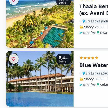
Dobry
Thaala Ben
(ex. Avani
Resort & S
Sri Lanka (Po
7 nocy
•
26.08
-
Kraków
•
Dwa 
8,4
/10
Dobry
Blue Wate
Sri Lanka (Za
7 nocy
•
30.08
-
Kraków
•
Śnia