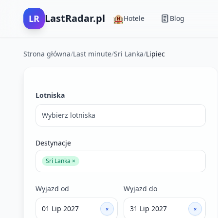
LastRadar.pl
LR
🏨
Hotele
Blog
Strona główna
/
Last minute
/
Sri Lanka
/
Lipiec
Filtry wyszukiwania ofert last minute
Lotniska
Wybierz lotniska
Destynacje
Sri Lanka ×
Wyjazd od
Wyjazd do
×
×