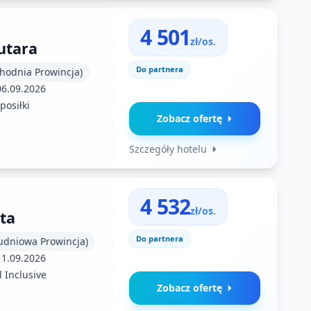
4 501
zł/os.
utara
Do partnera
chodnia Prowincja)
06.09.2026
posiłki
Zobacz ofertę
Szczegóły hotelu
4 532
zł/os.
ta
Do partnera
łudniowa Prowincja)
11.09.2026
l Inclusive
Zobacz ofertę