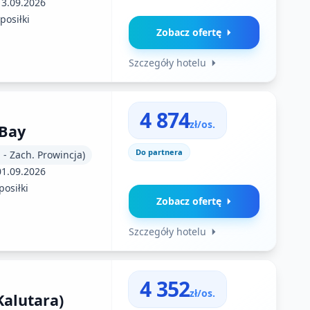
13.09.2026
posiłki
Zobacz ofertę
Szczegóły hotelu
4 874
zł/os.
 Bay
Do partnera
. - Zach. Prowincja)
01.09.2026
posiłki
Zobacz ofertę
Szczegóły hotelu
4 352
zł/os.
alutara)