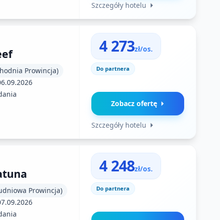
Szczegóły hotelu
4 273
zł/os.
eef
Do partnera
chodnia Prowincja)
06.09.2026
dania
Zobacz ofertę
Szczegóły hotelu
4 248
zł/os.
atuna
Do partnera
łudniowa Prowincja)
07.09.2026
dania