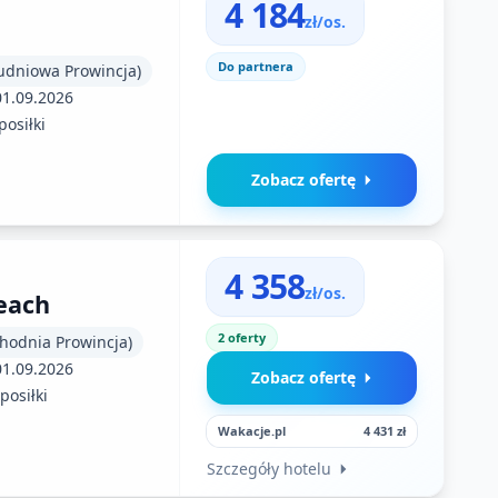
4 184
zł/os.
Do partnera
łudniowa Prowincja)
01.09.2026
posiłki
Zobacz ofertę
4 358
zł/os.
each
2 oferty
chodnia Prowincja)
01.09.2026
Zobacz ofertę
posiłki
Wakacje.pl
4 431 zł
Szczegóły hotelu