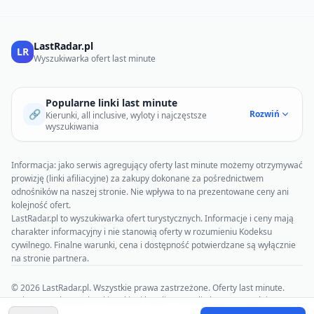
LastRadar.pl
LR
Wyszukiwarka ofert last minute
Popularne linki last minute
🔗
Rozwiń
Kierunki, all inclusive, wyloty i najczęstsze
wyszukiwania
Informacja: jako serwis agregujący oferty last minute możemy otrzymywać
prowizję (linki afiliacyjne) za zakupy dokonane za pośrednictwem
odnośników na naszej stronie. Nie wpływa to na prezentowane ceny ani
kolejność ofert.
LastRadar.pl to wyszukiwarka ofert turystycznych. Informacje i ceny mają
charakter informacyjny i nie stanowią oferty w rozumieniu Kodeksu
cywilnego. Finalne warunki, cena i dostępność potwierdzane są wyłącznie
na stronie partnera.
© 2026 LastRadar.pl. Wszystkie prawa zastrzeżone. Oferty last minute.
Najnowsze
Blog
Wycieczki
Rankingi hoteli
O nas
Polityka prywatności