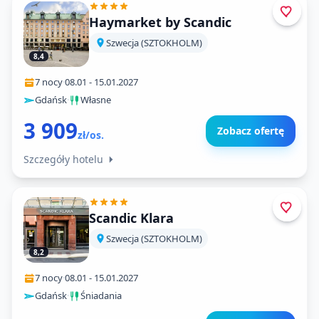
Haymarket by Scandic
Szwecja (SZTOKHOLM)
8,4
7 nocy
·
08.01
-
15.01.2027
Gdańsk
·
Własne
3 909
Zobacz ofertę
zł/os.
Szczegóły hotelu
Scandic Klara
Szwecja (SZTOKHOLM)
8,2
7 nocy
·
08.01
-
15.01.2027
Gdańsk
·
Śniadania