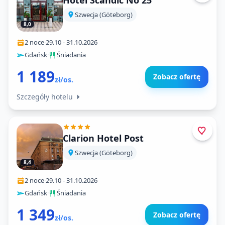
Hotel Scandic No 25
Szwecja (Göteborg)
8,0
2 noce
·
29.10
-
31.10.2026
Gdańsk
·
Śniadania
1 189
Zobacz ofertę
zł/os.
Szczegóły hotelu
Clarion Hotel Post
Szwecja (Göteborg)
8,4
2 noce
·
29.10
-
31.10.2026
Gdańsk
·
Śniadania
1 349
Zobacz ofertę
zł/os.