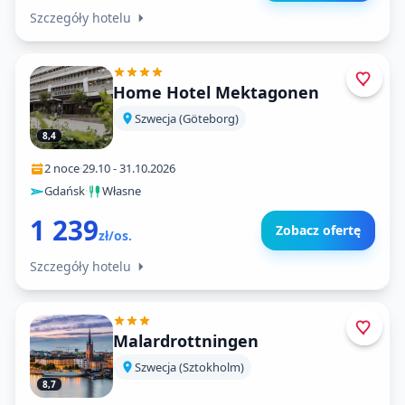
Szczegóły hotelu
Home Hotel Mektagonen
Szwecja (Göteborg)
8,4
2 noce
·
29.10
-
31.10.2026
Gdańsk
·
Własne
1 239
Zobacz ofertę
zł/os.
Szczegóły hotelu
Malardrottningen
Szwecja (Sztokholm)
8,7