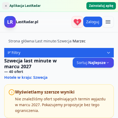
×
Aplikacja LastRadar
Zainstaluj apkę
LR
LastRadar.pl
Zaloguj
0
Strona główna
/
Last minute
/
Szwecja
/
Marzec
Filtry
Szwecja last minute w
Sortuj:
Najlepsze
marcu 2027
—
40
ofert
Hotele w kraju: Szwecja
Wyświetlamy szersze wyniki
Nie znaleźliśmy ofert spełniających termin wyjazdu
w marcu 2027. Pokazujemy propozycje bez tego
ograniczenia.