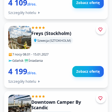
4 109
Zobacz ofertę
zł/os.
Szczegóły hotelu
Freys (Stockholm)
Szwecja (SZTOKHOLM)
7 nocy
·
08.01
-
15.01.2027
Gdańsk
·
Śniadania
4 199
Zobacz ofertę
zł/os.
Szczegóły hotelu
Downtown Camper By
Scandic