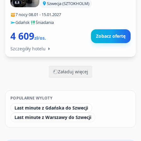
8,8
Szwecja (SZTOKHOLM)
7 nocy
·
08.01
-
15.01.2027
Gdańsk
·
Śniadania
4 609
Zobacz ofertę
zł/os.
Szczegóły hotelu
Załaduj więcej
POPULARNE WYLOTY
Last minute z Gdańska do Szwecji
Last minute z Warszawy do Szwecji