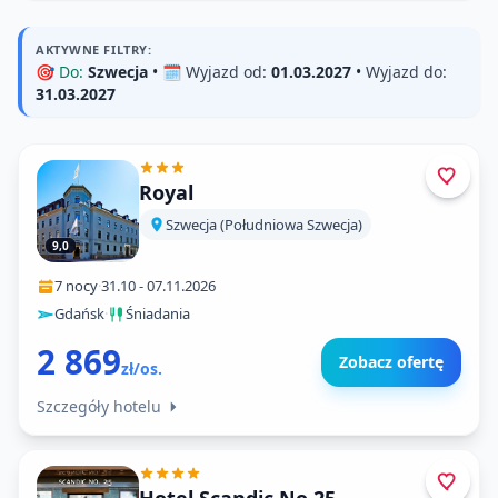
AKTYWNE FILTRY:
🎯
Do:
Szwecja
• 🗓️
Wyjazd od:
01.03.2027
•
Wyjazd do:
31.03.2027
Royal
Szwecja (Południowa Szwecja)
9,0
7 nocy
·
31.10
-
07.11.2026
Gdańsk
·
Śniadania
2 869
Zobacz ofertę
zł/os.
Szczegóły hotelu