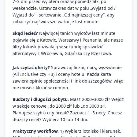
7–3 dni przed wylotem oraz w poniedziałki po
weekendzie. Ustaw zakres dat w polu „Wyjazd od /
Wyjazd do” i sortowanie „Od najniższej ceny”, aby
zobaczyć najświeższe wakacje last minute.
Skąd lecieć?
Najwięcej tanich wylotów last minute
pojawia się z Katowic, Warszawy i Poznania, ale nasze
filtry lotnisk pozwalają w sekundę sprawdzić
alternatywy z Wrocławia, Gdańska czy Rzeszowa.
Jak czytać oferty?
Sprawdzaj liczbę nocy, wyżywienie
(All Inclusive czy HB) i oceny hotelu. Każda karta
zawiera opinie społeczności i link do szczegółów, więc
nie musisz klikać w ciemno.
Budżety i długości pobytu.
Masz 2000–3000 zł? Wejdź
w sekcje cenowe „do 2000 zł” lub „do 3000 zł”.
Planujesz szybki city break? Zaznacz 1–5 nocy. Chcesz
dłuższy reset? Wybierz 10 lub 14 dni.
Praktyczny workflow.
1) Wybierz lotnisko i kierunek.