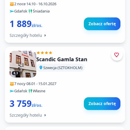
2 noce
·
14.10
-
16.10.2026
Gdańsk
·
Śniadania
1 889
Zobacz ofertę
zł/os.
Szczegóły hotelu
Scandic Gamla Stan
Szwecja (SZTOKHOLM)
8,3
7 nocy
·
08.01
-
15.01.2027
Gdańsk
·
Własne
3 759
Zobacz ofertę
zł/os.
Szczegóły hotelu