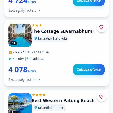
4 724
Zobacz ofertę
zł/os.
Szczegóły hotelu
The Cottage Suvarnabhumi
Tajlandia (Bangkok)
8,0
7 nocy
·
10.11
-
17.11.2026
Kraków
·
Śniadania
4 078
Zobacz ofertę
zł/os.
Szczegóły hotelu
Best Western Patong Beach
Tajlandia (Phuket)
8,1