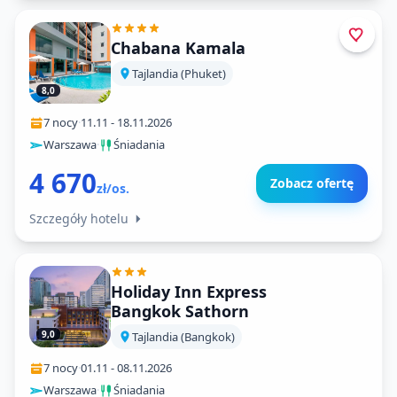
Chabana Kamala
Tajlandia (Phuket)
8,0
7 nocy
·
11.11
-
18.11.2026
Warszawa
·
Śniadania
4 670
Zobacz ofertę
zł/os.
Szczegóły hotelu
Holiday Inn Express
Bangkok Sathorn
9,0
Tajlandia (Bangkok)
7 nocy
·
01.11
-
08.11.2026
Warszawa
·
Śniadania