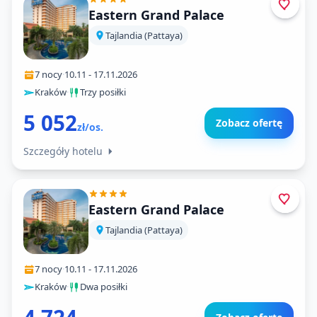
Eastern Grand Palace
Tajlandia (Pattaya)
7 nocy
·
10.11
-
17.11.2026
Kraków
·
Trzy posiłki
5 052
Zobacz ofertę
zł/os.
Szczegóły hotelu
Eastern Grand Palace
Tajlandia (Pattaya)
7 nocy
·
10.11
-
17.11.2026
Kraków
·
Dwa posiłki