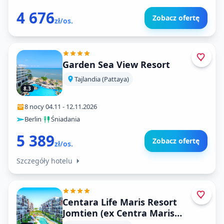
4 676
Zobacz ofertę
zł/os.
Garden Sea View Resort
Tajlandia (Pattaya)
8,3
8 nocy
·
04.11
-
12.11.2026
Berlin
·
Śniadania
5 389
Zobacz ofertę
zł/os.
Szczegóły hotelu
Centara Life Maris Resort
Jomtien (ex Centra Maris