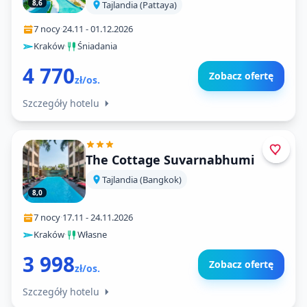
Resort Jomtien)
8,6
Tajlandia (Pattaya)
7 nocy
·
24.11
-
01.12.2026
Kraków
·
Śniadania
4 770
Zobacz ofertę
zł/os.
Szczegóły hotelu
The Cottage Suvarnabhumi
Tajlandia (Bangkok)
8,0
7 nocy
·
17.11
-
24.11.2026
Kraków
·
Własne
3 998
Zobacz ofertę
zł/os.
Szczegóły hotelu