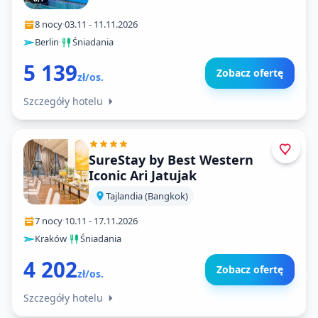
8 nocy
·
03.11
-
11.11.2026
Berlin
·
Śniadania
5 139
Zobacz ofertę
zł/os.
Szczegóły hotelu
SureStay by Best Western
Iconic Ari Jatujak
Tajlandia (Bangkok)
7 nocy
·
10.11
-
17.11.2026
Kraków
·
Śniadania
4 202
Zobacz ofertę
zł/os.
Szczegóły hotelu