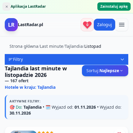
×
Aplikacja LastRadar
Zainstaluj apkę
LR
LastRadar.pl
Zaloguj
0
Strona główna
/
Last minute
/
Tajlandia
/
Listopad
Filtry
Tajlandia last minute w
Sortuj:
Najlepsze
listopadzie 2026
—
167
ofert
Hotele w kraju: Tajlandia
AKTYWNE FILTRY:
🎯
Do:
Tajlandia
• 🗓️
Wyjazd od:
01.11.2026
•
Wyjazd do:
30.11.2026