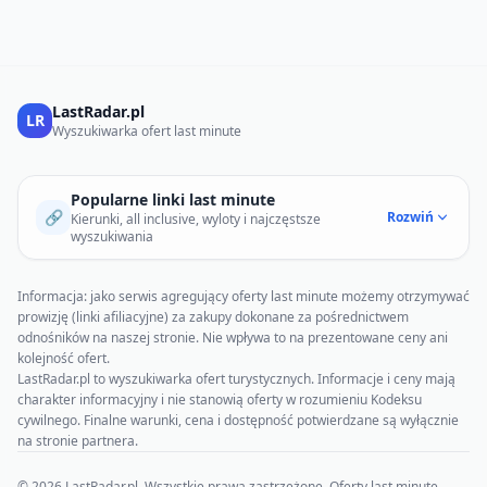
LastRadar.pl
LR
Wyszukiwarka ofert last minute
Popularne linki last minute
🔗
Rozwiń
Kierunki, all inclusive, wyloty i najczęstsze
wyszukiwania
Informacja: jako serwis agregujący oferty last minute możemy otrzymywać
prowizję (linki afiliacyjne) za zakupy dokonane za pośrednictwem
odnośników na naszej stronie. Nie wpływa to na prezentowane ceny ani
kolejność ofert.
LastRadar.pl to wyszukiwarka ofert turystycznych. Informacje i ceny mają
charakter informacyjny i nie stanowią oferty w rozumieniu Kodeksu
cywilnego. Finalne warunki, cena i dostępność potwierdzane są wyłącznie
na stronie partnera.
© 2026 LastRadar.pl. Wszystkie prawa zastrzeżone. Oferty last minute.