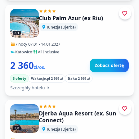
Club Palm Azur (ex Riu)
Tunezja (Djerba)
8,1
7 nocy
·
07.01
-
14.01.2027
Katowice
·
All Inclusive
2 360
Zobacz ofertę
zł/os.
3 oferty
Wakacje.pl 2 569 zł
Itaka 2 569 zł
Szczegóły hotelu
Djerba Aqua Resort (ex. Sun
Connect)
8,0
Tunezja (Djerba)