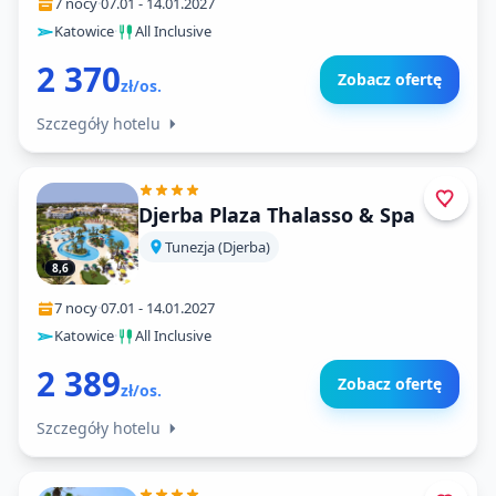
7 nocy
·
07.01
-
14.01.2027
Katowice
·
All Inclusive
2 370
Zobacz ofertę
zł/os.
Szczegóły hotelu
Djerba Plaza Thalasso & Spa
Tunezja (Djerba)
8,6
7 nocy
·
07.01
-
14.01.2027
Katowice
·
All Inclusive
2 389
Zobacz ofertę
zł/os.
Szczegóły hotelu