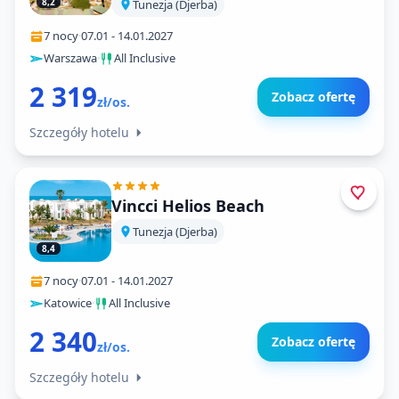
8,2
Tunezja (Djerba)
7 nocy
·
07.01
-
14.01.2027
Warszawa
·
All Inclusive
2 319
Zobacz ofertę
zł/os.
Szczegóły hotelu
Vincci Helios Beach
Tunezja (Djerba)
8,4
7 nocy
·
07.01
-
14.01.2027
Katowice
·
All Inclusive
2 340
Zobacz ofertę
zł/os.
Szczegóły hotelu