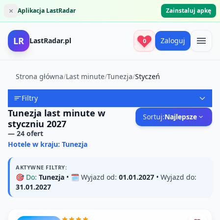
×
Aplikacja LastRadar
Zainstaluj apkę
LR
LastRadar.pl
Zaloguj
0
Strona główna
/
Last minute
/
Tunezja
/
Styczeń
Filtry
Tunezja last minute w
Sortuj:
Najlepsze
styczniu 2027
—
24
ofert
Hotele w kraju: Tunezja
AKTYWNE FILTRY:
🎯
Do:
Tunezja
• 🗓️
Wyjazd od:
01.01.2027
•
Wyjazd do:
31.01.2027