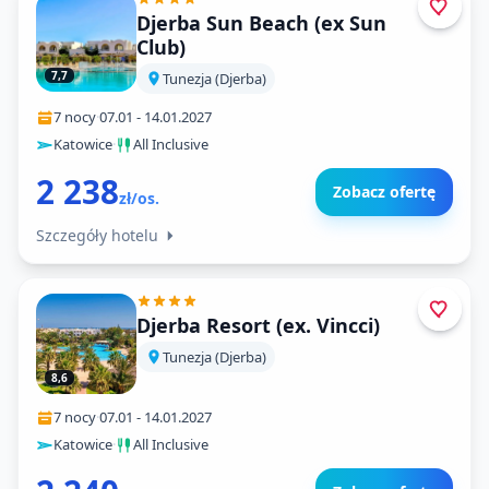
Djerba Sun Beach (ex Sun
Club)
7,7
Tunezja (Djerba)
7 nocy
·
07.01
-
14.01.2027
Katowice
·
All Inclusive
2 238
Zobacz ofertę
zł/os.
Szczegóły hotelu
Djerba Resort (ex. Vincci)
Tunezja (Djerba)
8,6
7 nocy
·
07.01
-
14.01.2027
Katowice
·
All Inclusive