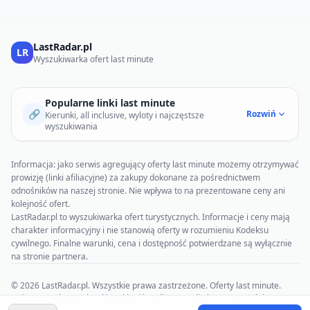
LastRadar.pl
LR
Wyszukiwarka ofert last minute
Popularne linki last minute
🔗
Rozwiń
Kierunki, all inclusive, wyloty i najczęstsze
wyszukiwania
Informacja: jako serwis agregujący oferty last minute możemy otrzymywać
prowizję (linki afiliacyjne) za zakupy dokonane za pośrednictwem
odnośników na naszej stronie. Nie wpływa to na prezentowane ceny ani
kolejność ofert.
LastRadar.pl to wyszukiwarka ofert turystycznych. Informacje i ceny mają
charakter informacyjny i nie stanowią oferty w rozumieniu Kodeksu
cywilnego. Finalne warunki, cena i dostępność potwierdzane są wyłącznie
na stronie partnera.
© 2026 LastRadar.pl. Wszystkie prawa zastrzeżone. Oferty last minute.
Najnowsze
Blog
Wycieczki
Rankingi hoteli
O nas
Polityka prywatności