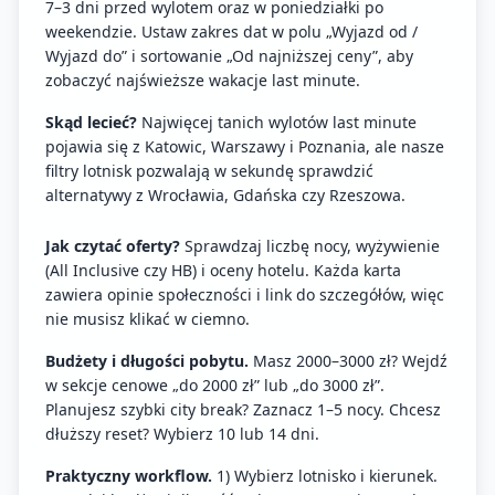
7–3 dni przed wylotem oraz w poniedziałki po
weekendzie. Ustaw zakres dat w polu „Wyjazd od /
Wyjazd do” i sortowanie „Od najniższej ceny”, aby
zobaczyć najświeższe wakacje last minute.
Skąd lecieć?
Najwięcej tanich wylotów last minute
pojawia się z Katowic, Warszawy i Poznania, ale nasze
filtry lotnisk pozwalają w sekundę sprawdzić
alternatywy z Wrocławia, Gdańska czy Rzeszowa.
Jak czytać oferty?
Sprawdzaj liczbę nocy, wyżywienie
(All Inclusive czy HB) i oceny hotelu. Każda karta
zawiera opinie społeczności i link do szczegółów, więc
nie musisz klikać w ciemno.
Budżety i długości pobytu.
Masz 2000–3000 zł? Wejdź
w sekcje cenowe „do 2000 zł” lub „do 3000 zł”.
Planujesz szybki city break? Zaznacz 1–5 nocy. Chcesz
dłuższy reset? Wybierz 10 lub 14 dni.
Praktyczny workflow.
1) Wybierz lotnisko i kierunek.