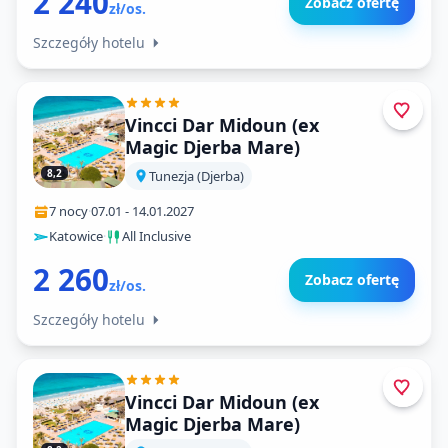
2 240
Zobacz ofertę
zł/os.
Szczegóły hotelu
Vincci Dar Midoun (ex
Magic Djerba Mare)
8,2
Tunezja (Djerba)
7 nocy
·
07.01
-
14.01.2027
Katowice
·
All Inclusive
2 260
Zobacz ofertę
zł/os.
Szczegóły hotelu
Vincci Dar Midoun (ex
Magic Djerba Mare)