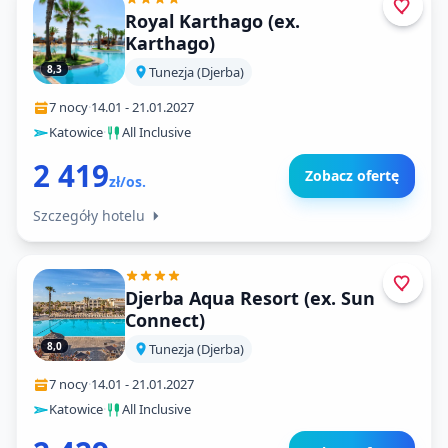
Royal Karthago (ex.
Karthago)
8,3
Tunezja (Djerba)
7 nocy
·
14.01
-
21.01.2027
Katowice
·
All Inclusive
2 419
Zobacz ofertę
zł/os.
Szczegóły hotelu
Djerba Aqua Resort (ex. Sun
Connect)
8,0
Tunezja (Djerba)
7 nocy
·
14.01
-
21.01.2027
Katowice
·
All Inclusive