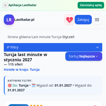
×
Aplikacja LastRadar
Zainstaluj apkę
LR
LastRadar.pl
Zaloguj
0
Strona główna
/
Last minute
/
Turcja
/
Styczeń
Filtry
Turcja last minute w
Sortuj:
Najlepsze
styczniu 2027
—
115
ofert
Hotele w kraju: Turcja
AKTYWNE FILTRY:
🎯
Do:
Turcja
• 🗓️
Wyjazd od:
01.01.2027
•
Wyjazd do:
31.01.2027