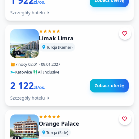
1 922
Zobacz ofertę
zł/os.
Szczegóły hotelu
Limak Limra
Turcja (Kemer)
8,7
7 nocy
·
02.01
-
09.01.2027
Katowice
·
All Inclusive
2 122
Zobacz ofertę
zł/os.
Szczegóły hotelu
Orange Palace
Turcja (Side)
8,1