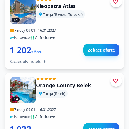
Kleopatra Atlas
Turcja (Riwiera Turecka)
8,1
7 nocy
·
09.01
-
16.01.2027
Katowice
·
All Inclusive
1 202
Zobacz ofertę
zł/os.
Szczegóły hotelu
Orange County Belek
Turcja (Belek)
8,4
7 nocy
·
09.01
-
16.01.2027
Katowice
·
All Inclusive