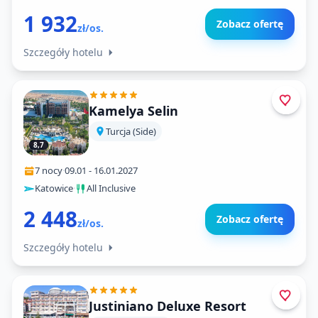
1 932
Zobacz ofertę
zł/os.
Szczegóły hotelu
Kamelya Selin
Turcja (Side)
8,7
7 nocy
·
09.01
-
16.01.2027
Katowice
·
All Inclusive
2 448
Zobacz ofertę
zł/os.
Szczegóły hotelu
Justiniano Deluxe Resort