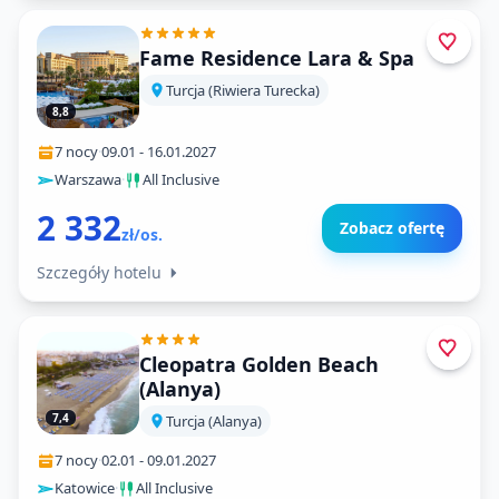
Fame Residence Lara & Spa
Turcja (Riwiera Turecka)
8,8
7 nocy
·
09.01
-
16.01.2027
Warszawa
·
All Inclusive
2 332
Zobacz ofertę
zł/os.
Szczegóły hotelu
Cleopatra Golden Beach
(Alanya)
7,4
Turcja (Alanya)
7 nocy
·
02.01
-
09.01.2027
Katowice
·
All Inclusive