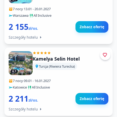
7 nocy
·
13.01
-
20.01.2027
Warszawa
·
All Inclusive
2 155
Zobacz ofertę
zł/os.
Szczegóły hotelu
Kamelya Selin Hotel
Turcja (Riwiera Turecka)
8,7
7 nocy
·
09.01
-
16.01.2027
Katowice
·
All Inclusive
2 211
Zobacz ofertę
zł/os.
Szczegóły hotelu