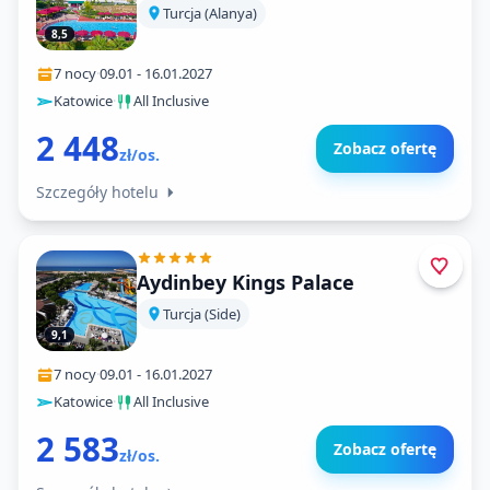
Turcja (Alanya)
8,5
7 nocy
·
09.01
-
16.01.2027
Katowice
·
All Inclusive
2 448
Zobacz ofertę
zł/os.
Szczegóły hotelu
Aydinbey Kings Palace
Turcja (Side)
9,1
7 nocy
·
09.01
-
16.01.2027
Katowice
·
All Inclusive
2 583
Zobacz ofertę
zł/os.