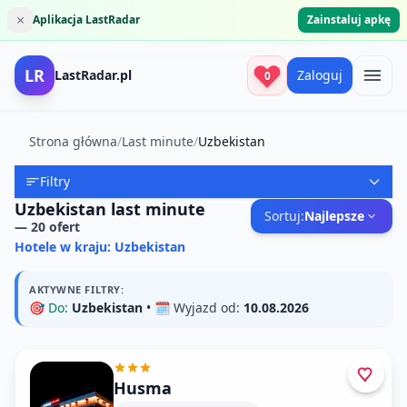
×
Aplikacja LastRadar
Zainstaluj apkę
LR
LastRadar.pl
Zaloguj
0
Strona główna
/
Last minute
/
Uzbekistan
Filtry
Uzbekistan last minute
Sortuj:
Najlepsze
—
20
ofert
Hotele w kraju: Uzbekistan
AKTYWNE FILTRY:
🎯
Do:
Uzbekistan
• 🗓️
Wyjazd od:
10.08.2026
Husma