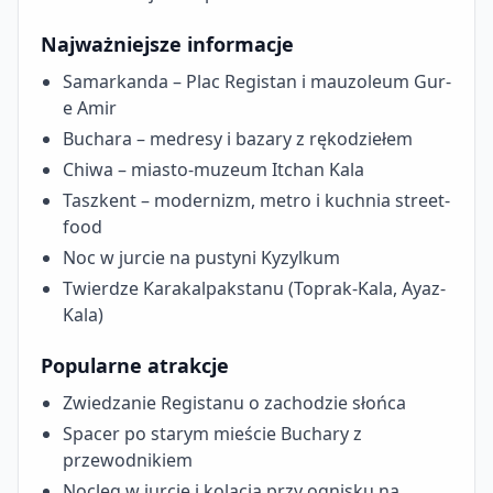
Najważniejsze informacje
Samarkanda – Plac Registan i mauzoleum Gur-
e Amir
Buchara – medresy i bazary z rękodziełem
Chiwa – miasto-muzeum Itchan Kala
Taszkent – modernizm, metro i kuchnia street-
food
Noc w jurcie na pustyni Kyzylkum
Twierdze Karakalpakstanu (Toprak-Kala, Ayaz-
Kala)
Popularne atrakcje
Zwiedzanie Registanu o zachodzie słońca
Spacer po starym mieście Buchary z
przewodnikiem
Nocleg w jurcie i kolacja przy ognisku na