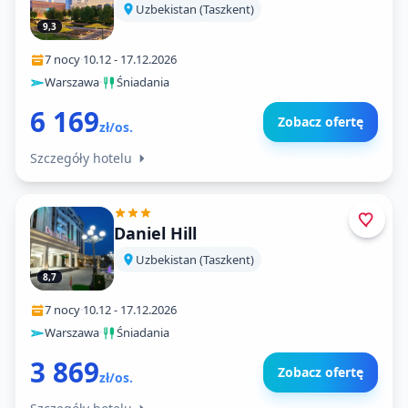
Uzbekistan (Taszkent)
9,3
7 nocy
·
10.12
-
17.12.2026
Warszawa
·
Śniadania
6 169
Zobacz ofertę
zł/os.
Szczegóły hotelu
Daniel Hill
Uzbekistan (Taszkent)
8,7
7 nocy
·
10.12
-
17.12.2026
Warszawa
·
Śniadania
3 869
Zobacz ofertę
zł/os.