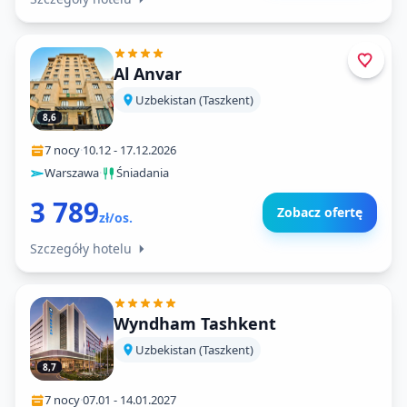
Al Anvar
Uzbekistan (Taszkent)
8,6
7 nocy
·
10.12
-
17.12.2026
Warszawa
·
Śniadania
3 789
Zobacz ofertę
zł/os.
Szczegóły hotelu
Wyndham Tashkent
Uzbekistan (Taszkent)
8,7
7 nocy
·
07.01
-
14.01.2027