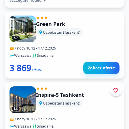
Szczegóły hotelu
Green Park
Uzbekistan (Taszkent)
7,7
7 nocy
·
10.12
-
17.12.2026
Warszawa
·
Śniadania
3 869
Zobacz ofertę
zł/os.
Inspira-S Tashkent
Uzbekistan (Taszkent)
8,8
7 nocy
·
10.12
-
17.12.2026
Warszawa
·
Śniadania