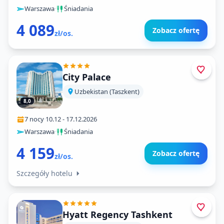
Warszawa
·
Śniadania
4 089
Zobacz ofertę
zł/os.
City Palace
Uzbekistan (Taszkent)
8,0
7 nocy
·
10.12
-
17.12.2026
Warszawa
·
Śniadania
4 159
Zobacz ofertę
zł/os.
Szczegóły hotelu
Hyatt Regency Tashkent