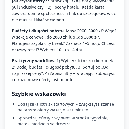
Jak czytać oferty?
Sprawdzaj liczbę nocy, wyżywienie
(All Inclusive czy HB) i oceny hotelu. Każda karta
zawiera opinie społeczności i link do szczegółów, więc
nie musisz klikać w ciemno.
Budżety i długości pobytu.
Masz 2000–3000 zł? Wejdź
w sekcje cenowe „do 2000 zł” lub „do 3000 zł”.
Planujesz szybki city break? Zaznacz 1–5 nocy. Chcesz
dłuższy reset? Wybierz 10 lub 14 dni.
Praktyczny workflow.
1) Wybierz lotnisko i kierunek.
2) Dodaj budżet i długość pobytu. 3) Sortuj po „Od
najniższej ceny”. 4) Zapisz filtry – wracając, zobaczysz
od razu nowe oferty last minute.
Szybkie wskazówki
Dodaj kilka lotnisk startowych – zwiększysz szanse
na tańsze oferty wakacje last minute.
Sprawdzaj oferty z wylotem w środku tygodnia;
piątek–niedziela są droższe.