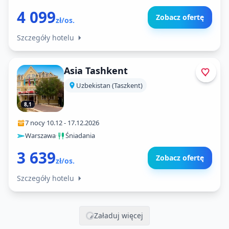
4 099
Zobacz ofertę
zł/os.
Szczegóły hotelu
Asia Tashkent
Uzbekistan (Taszkent)
8,1
7 nocy
·
10.12
-
17.12.2026
Warszawa
·
Śniadania
3 639
Zobacz ofertę
zł/os.
Szczegóły hotelu
Załaduj więcej