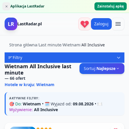
×
Aplikacja LastRadar
Zainstaluj apkę
LR
LastRadar.pl
Zaloguj
0
Strona główna
/
Last minute
/
Wietnam
/
All Inclusive
Filtry
Wietnam All Inclusive last
Sortuj:
Najlepsze
minute
—
66
ofert
Hotele w kraju: Wietnam
AKTYWNE FILTRY:
🎯
Do:
Wietnam
• 🗓️
Wyjazd od:
09.08.2026
• 🍽️
Wyżywienie:
All Inclusive