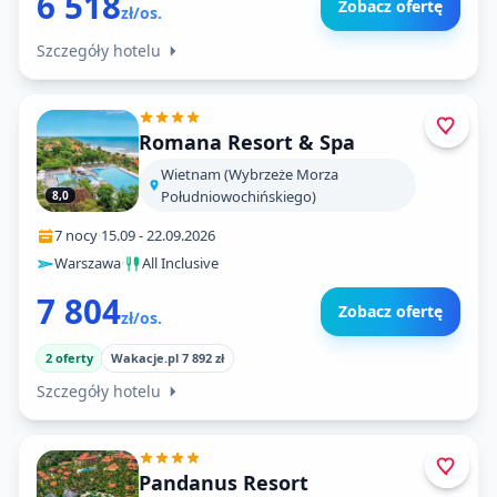
6 518
Zobacz ofertę
zł/os.
Szczegóły hotelu
Romana Resort & Spa
Wietnam (Wybrzeże Morza
Południowochińskiego)
8,0
7 nocy
·
15.09
-
22.09.2026
Warszawa
·
All Inclusive
7 804
Zobacz ofertę
zł/os.
2 oferty
Wakacje.pl 7 892 zł
Szczegóły hotelu
Pandanus Resort