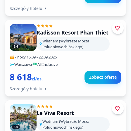
Szczegóły hotelu
Radisson Resort Phan Thiet
Wietnam (Wybrzeże Morza
Południowochińskiego)
9,6
7 nocy
·
15.09
-
22.09.2026
Warszawa
·
All Inclusive
8 618
Zobacz ofertę
zł/os.
Szczegóły hotelu
Le Viva Resort
Wietnam (Wybrzeże Morza
Południowochińskiego)
8,0