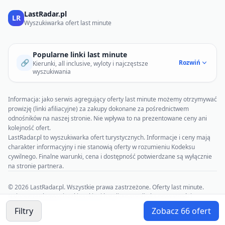
LastRadar.pl
LR
Wyszukiwarka ofert last minute
Popularne linki last minute
🔗
Rozwiń
Kierunki, all inclusive, wyloty i najczęstsze
wyszukiwania
Informacja: jako serwis agregujący oferty last minute możemy otrzymywać
prowizję (linki afiliacyjne) za zakupy dokonane za pośrednictwem
odnośników na naszej stronie. Nie wpływa to na prezentowane ceny ani
kolejność ofert.
LastRadar.pl to wyszukiwarka ofert turystycznych. Informacje i ceny mają
charakter informacyjny i nie stanowią oferty w rozumieniu Kodeksu
cywilnego. Finalne warunki, cena i dostępność potwierdzane są wyłącznie
na stronie partnera.
© 2026 LastRadar.pl. Wszystkie prawa zastrzeżone. Oferty last minute.
Najnowsze
Blog
Wycieczki
Rankingi hoteli
O nas
Polityka prywatności
Regulamin
Filtry
Zobacz
66
ofert