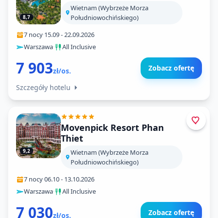
Wietnam (Wybrzeże Morza
Południowochińskiego)
8,7
7 nocy
·
15.09
-
22.09.2026
Warszawa
·
All Inclusive
7 903
Zobacz ofertę
zł/os.
Szczegóły hotelu
Movenpick Resort Phan
Thiet
9,2
Wietnam (Wybrzeże Morza
Południowochińskiego)
7 nocy
·
06.10
-
13.10.2026
Warszawa
·
All Inclusive
7 030
Zobacz ofertę
zł/os.