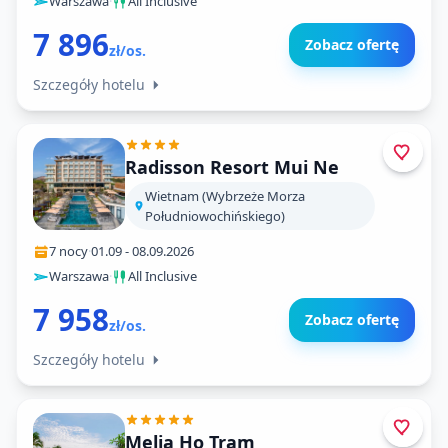
Warszawa
·
All Inclusive
7 896
Zobacz ofertę
zł/os.
Szczegóły hotelu
Radisson Resort Mui Ne
Wietnam (Wybrzeże Morza
Południowochińskiego)
7 nocy
·
01.09
-
08.09.2026
Warszawa
·
All Inclusive
7 958
Zobacz ofertę
zł/os.
Szczegóły hotelu
Melia Ho Tram