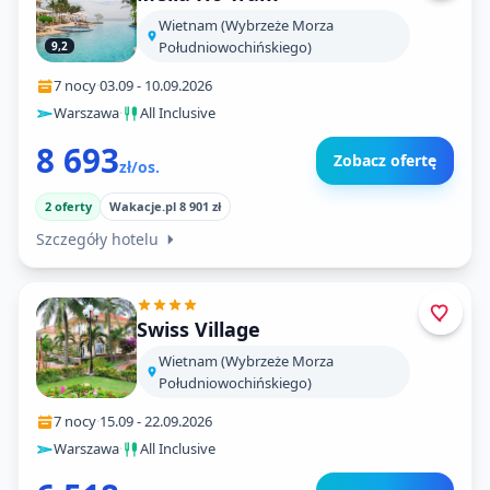
Wietnam (Wybrzeże Morza
Południowochińskiego)
9,2
7 nocy
·
03.09
-
10.09.2026
Warszawa
·
All Inclusive
8 693
Zobacz ofertę
zł/os.
2 oferty
Wakacje.pl 8 901 zł
Szczegóły hotelu
Swiss Village
Wietnam (Wybrzeże Morza
Południowochińskiego)
7 nocy
·
15.09
-
22.09.2026
Warszawa
·
All Inclusive