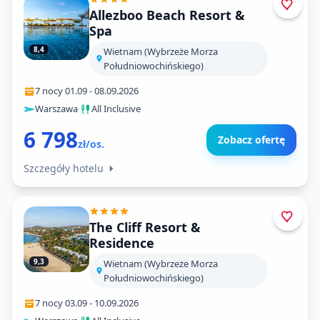
Allezboo Beach Resort &
Spa
8,4
Wietnam (Wybrzeże Morza
Południowochińskiego)
7 nocy
·
01.09
-
08.09.2026
Warszawa
·
All Inclusive
6 798
Zobacz ofertę
zł/os.
Szczegóły hotelu
The Cliff Resort &
Residence
9,3
Wietnam (Wybrzeże Morza
Południowochińskiego)
7 nocy
·
03.09
-
10.09.2026