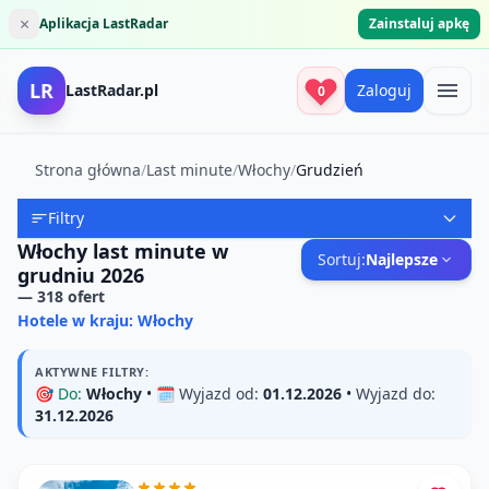
×
Aplikacja LastRadar
Zainstaluj apkę
LR
LastRadar.pl
Zaloguj
0
Strona główna
/
Last minute
/
Włochy
/
Grudzień
Filtry
Włochy last minute w
Sortuj:
Najlepsze
grudniu 2026
—
318
ofert
Hotele w kraju: Włochy
AKTYWNE FILTRY:
🎯
Do:
Włochy
• 🗓️
Wyjazd od:
01.12.2026
•
Wyjazd do:
31.12.2026