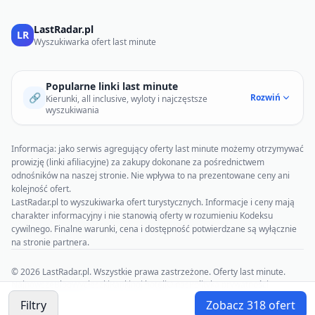
LastRadar.pl
LR
Wyszukiwarka ofert last minute
Popularne linki last minute
🔗
Rozwiń
Kierunki, all inclusive, wyloty i najczęstsze
wyszukiwania
Informacja: jako serwis agregujący oferty last minute możemy otrzymywać
prowizję (linki afiliacyjne) za zakupy dokonane za pośrednictwem
odnośników na naszej stronie. Nie wpływa to na prezentowane ceny ani
kolejność ofert.
LastRadar.pl to wyszukiwarka ofert turystycznych. Informacje i ceny mają
charakter informacyjny i nie stanowią oferty w rozumieniu Kodeksu
cywilnego. Finalne warunki, cena i dostępność potwierdzane są wyłącznie
na stronie partnera.
© 2026 LastRadar.pl. Wszystkie prawa zastrzeżone. Oferty last minute.
Najnowsze
Blog
Wycieczki
Rankingi hoteli
O nas
Polityka prywatności
Regulamin
Filtry
Zobacz
318
ofert