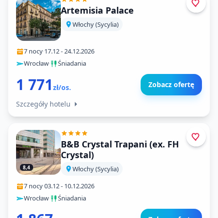
Artemisia Palace
Włochy (Sycylia)
7 nocy
·
17.12
-
24.12.2026
Wrocław
·
Śniadania
1 771
Zobacz ofertę
zł/os.
Szczegóły hotelu
B&B Crystal Trapani (ex. FH
Crystal)
8,4
Włochy (Sycylia)
7 nocy
·
03.12
-
10.12.2026
Wrocław
·
Śniadania