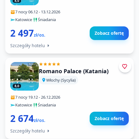
8,0
7 nocy
·
06.12
-
13.12.2026
Katowice
·
Śniadania
2 497
Zobacz ofertę
zł/os.
Szczegóły hotelu
Romano Palace (Katania)
Włochy (Sycylia)
8,0
7 nocy
·
19.12
-
26.12.2026
Katowice
·
Śniadania
2 674
Zobacz ofertę
zł/os.
Szczegóły hotelu