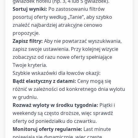
gwiazdek hotelu (np. 3, 4 lub 5 gwiazdek).
Sortuj wyniki:
Po zastosowaniu filtrów
posortuj oferty według „Tanie”, aby szybko
znaleźć najbardziej atrakcyjne cenowo
propozycje.
Zapisz filtry:
Aby nie powtarzać wyszukiwania,
zapisz swoje ustawienia. Przy kolejnej wizycie
zobaczysz od razu nowe oferty spełniające
Twoje kryteria.
Szybkie wskazówki dla łowców okazji:
Bądź elastyczny z datami:
Ceny mogą się
różnić w zależności od konkretnego dnia wylotu
w grudniu.
Rozważ wyloty w środku tygodnia:
Piątki i
weekendy są często droższe, więc sprawdź
oferty od poniedziałku do czwartku.
Monitoruj oferty regularnie:
Last minute
pojawiają się dynamicznie, więc częste