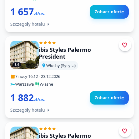
1 657
Zobacz ofertę
zł/os.
Szczegóły hotelu
ibis Styles Palermo
President
8,9
Włochy (Sycylia)
7 nocy
·
16.12
-
23.12.2026
Warszawa
·
Własne
1 882
Zobacz ofertę
zł/os.
Szczegóły hotelu
ibis Styles Palermo