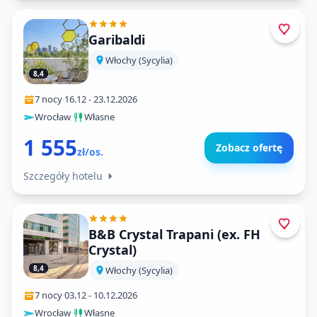
Garibaldi
Włochy (Sycylia)
8,4
7 nocy
·
16.12
-
23.12.2026
Wrocław
·
Własne
1 555
Zobacz ofertę
zł/os.
Szczegóły hotelu
B&B Crystal Trapani (ex. FH
Crystal)
8,4
Włochy (Sycylia)
7 nocy
·
03.12
-
10.12.2026
Wrocław
·
Własne