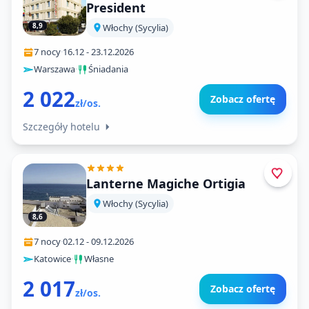
President
8,9
Włochy (Sycylia)
7 nocy
·
16.12
-
23.12.2026
Warszawa
·
Śniadania
2 022
Zobacz ofertę
zł/os.
Szczegóły hotelu
Lanterne Magiche Ortigia
Włochy (Sycylia)
8,6
7 nocy
·
02.12
-
09.12.2026
Katowice
·
Własne
2 017
Zobacz ofertę
zł/os.