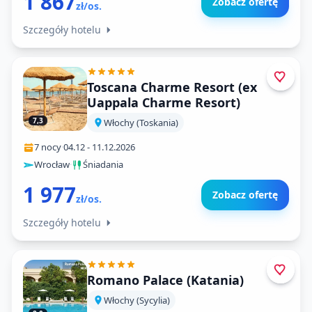
1 867
Zobacz ofertę
zł/os.
Szczegóły hotelu
Toscana Charme Resort (ex
Uappala Charme Resort)
7,3
Włochy (Toskania)
7 nocy
·
04.12
-
11.12.2026
Wrocław
·
Śniadania
1 977
Zobacz ofertę
zł/os.
Szczegóły hotelu
Romano Palace (Katania)
Włochy (Sycylia)