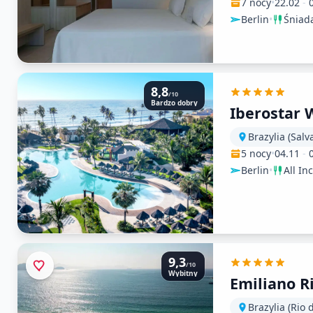
7 nocy
•
22.02
-
Berlin
•
Śniad
8,8
/10
Bardzo dobry
Iberostar 
Brazylia (Salv
5 nocy
•
04.11
-
Berlin
•
All In
9,3
/10
Wybitny
Emiliano R
Brazylia (Rio 