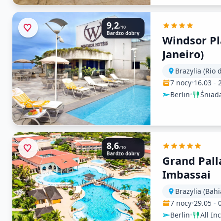
9,2
/10
Bardzo dobry
Windsor Pl
Janeiro)
Brazylia (Rio 
7 nocy
•
16.03
-
Berlin
•
Śniad
8,6
/10
Bardzo dobry
Grand Pal
Imbassai
Brazylia (Bahi
7 nocy
•
29.05
-
Berlin
•
All In