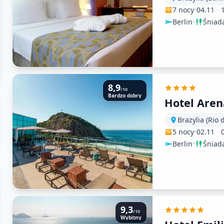
7 nocy
•
04.11
-
Berlin
•
Śniad
8,9
/10
Bardzo dobry
Hotel Are
Brazylia (Rio 
5 nocy
•
02.11
-
Berlin
•
Śniad
9,3
/10
Wybitny