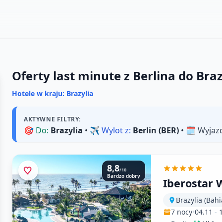
Oferty last minute z Berlina do Braz
Hotele w kraju: Brazylia
AKTYWNE FILTRY:
🎯
Do:
Brazylia
• ✈️
Wylot z:
Berlin (BER)
• 🗓️
Wyjaz
8,8
/10
Bardzo dobry
Iberostar 
Brazylia (Bahi
7 nocy
•
04.11
-