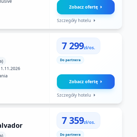
clusive
Zobacz ofertę
Szczegóły hotelu
7 299
zł/os.
Do partnera
a)
11.11.2026
ania
Zobacz ofertę
Szczegóły hotelu
7 359
zł/os.
alvador
Do partnera
a)