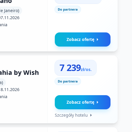
iano
Do partnera
de Janeiro)
07.11.2026
ania
Zobacz ofertę
7 239
zł/os.
ahia by Wish
Do partnera
a)
18.11.2026
ania
Zobacz ofertę
Szczegóły hotelu