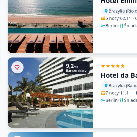
Hotel Emil
Brazylia (Rio 
5 nocy
•
02.11
-
Berlin
•
Śniad
9,2
/10
Bardzo dobry
Hotel da B
Brazylia (Bahi
7 nocy
•
11.11
-
Berlin
•
Śniad