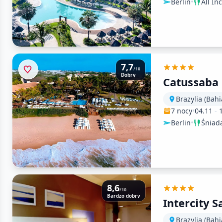
Berlin
•
All In
7,7
/10
Dobry
Catussaba
Brazylia (Bahi
7 nocy
•
04.11
-
Berlin
•
Śniad
8,6
/10
Bardzo dobry
Intercity S
Brazylia (Bahi