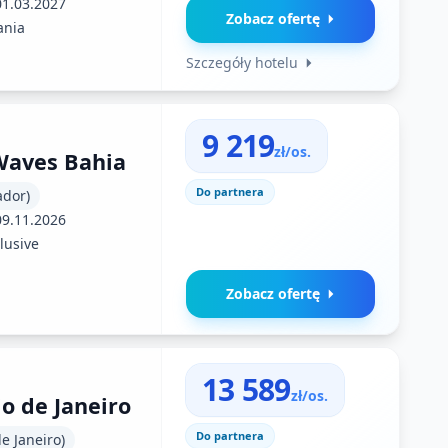
01.03.2027
Zobacz ofertę
ania
Szczegóły hotelu
9 219
zł/os.
Waves Bahia
Do partnera
ador)
09.11.2026
clusive
Zobacz ofertę
13 589
zł/os.
io de Janeiro
Do partnera
de Janeiro)