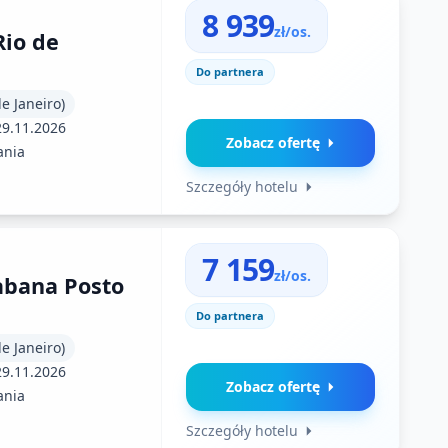
8 939
zł/os.
Rio de
Do partnera
de Janeiro)
29.11.2026
Zobacz ofertę
ania
Szczegóły hotelu
7 159
zł/os.
abana Posto
Do partnera
de Janeiro)
29.11.2026
Zobacz ofertę
ania
Szczegóły hotelu