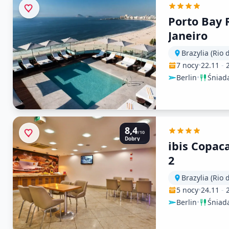
Porto Bay 
Janeiro
Brazylia (Rio 
7 nocy
•
22.11
-
Berlin
•
Śniad
8,4
/10
Dobry
ibis Copac
2
Brazylia (Rio 
5 nocy
•
24.11
-
Berlin
•
Śniad