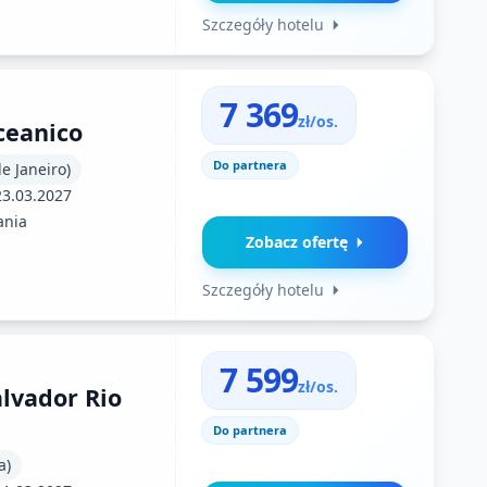
Szczegóły hotelu
7 369
zł/os.
ceanico
Do partnera
de Janeiro)
23.03.2027
ania
Zobacz ofertę
Szczegóły hotelu
7 599
zł/os.
lvador Rio
Do partnera
a)