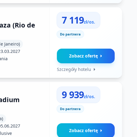
7 119
zł/os.
aza (Rio de
Do partnera
de Janeiro)
23.03.2027
Zobacz ofertę
ania
Szczegóły hotelu
9 939
zł/os.
ladium
Do partnera
a)
05.06.2027
Zobacz ofertę
clusive