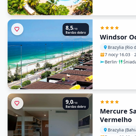
8,5
/10
Bardzo dobry
Windsor O
Brazylia (Rio 
7 nocy
•
16.03
-
Berlin
•
Śniad
9,0
/10
Bardzo dobry
Mercure Sa
Vermelho
Brazylia (Bahi