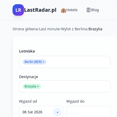
LastRadar.pl
LR
🏨
Hotele
Blog
Strona główna
/
Last minute
/
Wylot z Berlina
/
Brazylia
Filtry wyszukiwania ofert last minute
Lotniska
Berlin (BER) ×
Destynacje
Brazylia ×
Wyjazd od
Wyjazd do
×