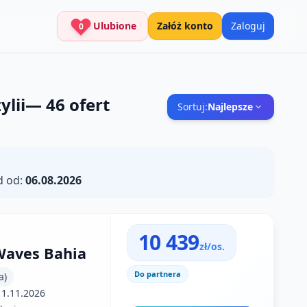
Ulubione
Załóż konto
Zaloguj
0
ylii
—
46
ofert
Sortuj:
Najlepsze
d od:
06.08.2026
10 439
zł/os.
Waves Bahia
Do partnera
a)
11.11.2026