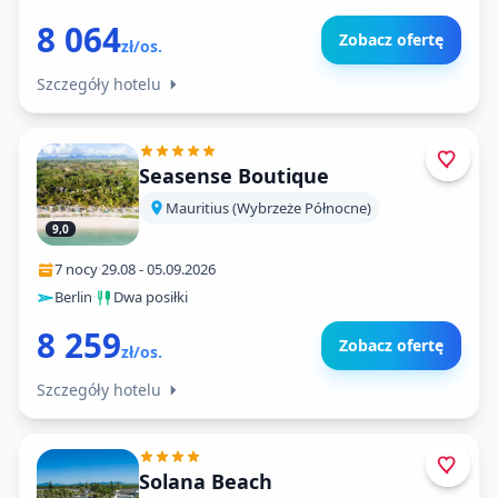
8 064
Zobacz ofertę
zł/os.
Szczegóły hotelu
Seasense Boutique
Mauritius (Wybrzeże Północne)
9,0
7 nocy
·
29.08
-
05.09.2026
Berlin
·
Dwa posiłki
8 259
Zobacz ofertę
zł/os.
Szczegóły hotelu
Solana Beach