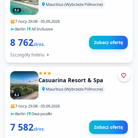
Mauritius (Wybrzeże Północne)
8,6
7 nocy
·
29.08
-
05.09.2026
Berlin
·
All Inclusive
8 762
Zobacz ofertę
zł/os.
Szczegóły hotelu
Casuarina Resort & Spa
Mauritius (Wybrzeże Północne)
8,2
7 nocy
·
29.08
-
05.09.2026
Berlin
·
Dwa posiłki
7 582
Zobacz ofertę
zł/os.