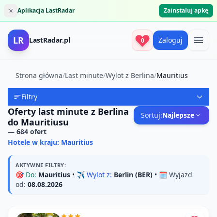
×
Aplikacja LastRadar
Zainstaluj apkę
LR
LastRadar.pl
Zaloguj
0
Strona główna
/
Last minute
/
Wylot z Berlina
/
Mauritius
Filtry
Oferty last minute z Berlina
Sortuj:
Najlepsze
do Mauritiusu
—
684
ofert
Hotele w kraju: Mauritius
AKTYWNE FILTRY:
🎯
Do:
Mauritius
• ✈️
Wylot z:
Berlin (BER)
• 🗓️
Wyjazd
od:
08.08.2026