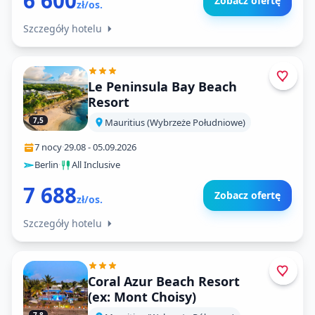
6 600
Zobacz ofertę
zł/os.
Szczegóły hotelu
Le Peninsula Bay Beach
Resort
7,5
Mauritius (Wybrzeże Południowe)
7 nocy
·
29.08
-
05.09.2026
Berlin
·
All Inclusive
7 688
Zobacz ofertę
zł/os.
Szczegóły hotelu
Coral Azur Beach Resort
(ex: Mont Choisy)