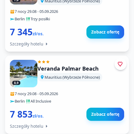
7,8
Mauritius (Wybrzeże Północne)
7 nocy
·
29.08
-
05.09.2026
Berlin
·
Trzy posiłki
7 345
Zobacz ofertę
zł/os.
Szczegóły hotelu
Veranda Palmar Beach
Mauritius (Wybrzeże Północne)
8,9
7 nocy
·
29.08
-
05.09.2026
Berlin
·
All Inclusive
7 853
Zobacz ofertę
zł/os.
Szczegóły hotelu