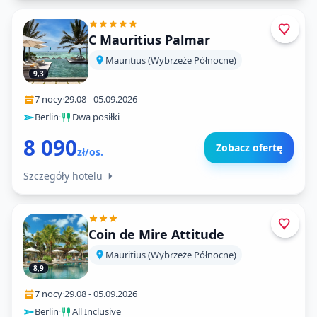
C Mauritius Palmar
Mauritius (Wybrzeże Północne)
9,3
7 nocy
·
29.08
-
05.09.2026
Berlin
·
Dwa posiłki
8 090
Zobacz ofertę
zł/os.
Szczegóły hotelu
Coin de Mire Attitude
Mauritius (Wybrzeże Północne)
8,9
7 nocy
·
29.08
-
05.09.2026
Berlin
·
All Inclusive