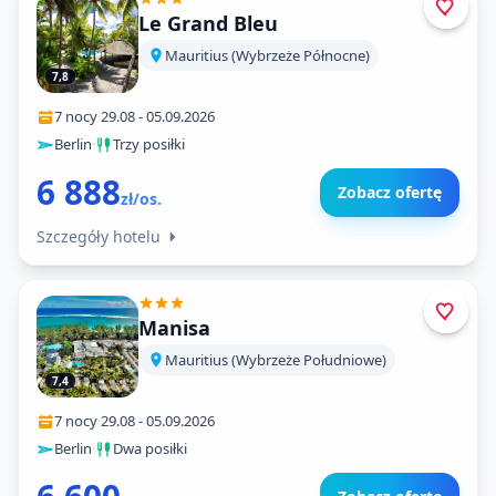
Le Grand Bleu
Mauritius (Wybrzeże Północne)
7,8
7 nocy
·
29.08
-
05.09.2026
Berlin
·
Trzy posiłki
6 888
Zobacz ofertę
zł/os.
Szczegóły hotelu
Manisa
Mauritius (Wybrzeże Południowe)
7,4
7 nocy
·
29.08
-
05.09.2026
Berlin
·
Dwa posiłki