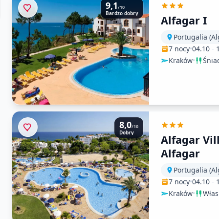
9,1
/10
Bardzo dobry
Alfagar I
Portugalia (Al
7 nocy
•
04.10
-
Kraków
•
Śnia
8,0
/10
Dobry
Alfagar Vil
Alfagar
Portugalia (Al
7 nocy
•
04.10
-
Kraków
•
Włas