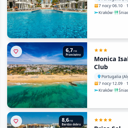
7 nocy
•
06.10
-
Kraków
•
Śnia
6,7
/10
Przeciętny
Monica Isa
Club
Portugalia (Al
7 nocy
•
12.09
-
Kraków
•
Śnia
8,6
/10
Bardzo dobry