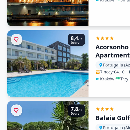
8,4
/10
Dobry
Acorsonho
Apartment
Portugalia (Az
7 nocy
•
04.10
-
Kraków
•
Trzy 
7,8
/10
Dobry
Balaia Golf
Portugalia (Al