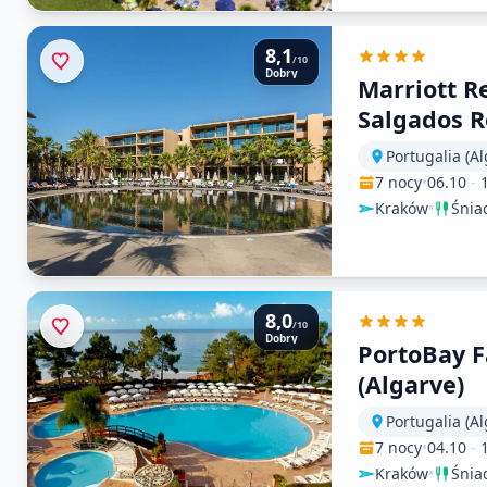
8,1
/10
Dobry
Marriott R
Salgados R
Portugalia (Al
7 nocy
•
06.10
-
Kraków
•
Śnia
8,0
/10
Dobry
PortoBay F
(Algarve)
Portugalia (Al
7 nocy
•
04.10
-
Kraków
•
Śnia