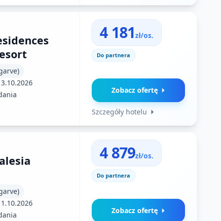
4 181
zł/os.
esidences
esort
Do partnera
garve)
13.10.2026
Zobacz ofertę
dania
Szczegóły hotelu
4 879
zł/os.
alesia
Do partnera
garve)
11.10.2026
Zobacz ofertę
dania