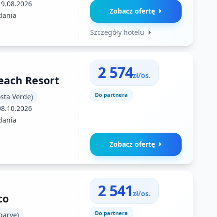
19.08.2026
Zobacz ofertę
dania
Szczegóły hotelu
2 574
zł/os.
Beach Resort
Do partnera
osta Verde)
08.10.2026
dania
Zobacz ofertę
2 541
zł/os.
co
Do partnera
garve)