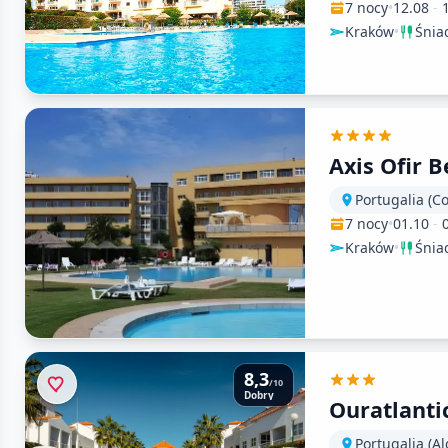
7 nocy
•
12.08
-
Kraków
•
Śnia
Axis Ofir 
Portugalia (C
7 nocy
•
01.10
-
Kraków
•
Śnia
8,3
/10
Dobry
Ouratlanti
Portugalia (Al