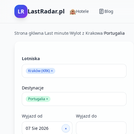
LastRadar.pl
LR
🏨
Hotele
Blog
Strona główna
/
Last minute
/
Wylot z Krakowa
/
Portugalia
Filtry wyszukiwania ofert last minute
Lotniska
Kraków (KRK) ×
Destynacje
Portugalia ×
Wyjazd od
Wyjazd do
×