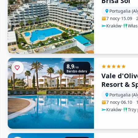
Brisa Sol
Portugalia (Al
7 nocy
•
15.09
-
Kraków
•
Włas
8,9
/10
Bardzo dobry
Vale d'Oli
Resort & S
Portugalia (Al
7 nocy
•
06.10
-
Kraków
•
Trzy 