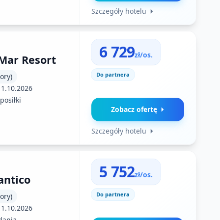
Szczegóły hotelu
6 729
zł/os.
Mar Resort
Do partnera
ory)
11.10.2026
posiłki
Zobacz ofertę
Szczegóły hotelu
5 752
zł/os.
antico
Do partnera
ory)
11.10.2026
dania