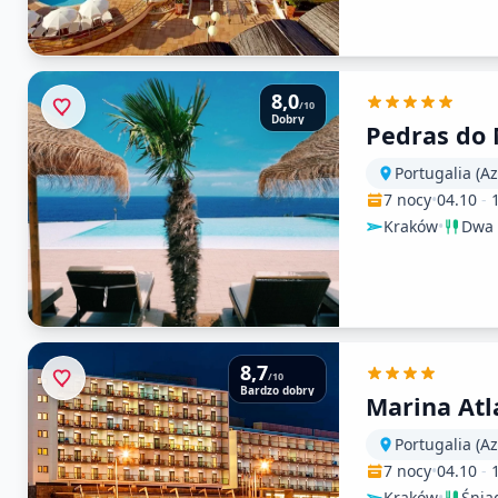
8,0
/10
Dobry
Pedras do 
Portugalia (Az
7 nocy
•
04.10
-
Kraków
•
Dwa 
8,7
/10
Bardzo dobry
Marina Atl
Portugalia (Az
7 nocy
•
04.10
-
Kraków
•
Śnia