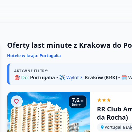
Oferty last minute z Krakowa do Po
Hotele w kraju: Portugalia
AKTYWNE FILTRY:
🎯
Do:
Portugalia
• ✈️
Wylot z:
Kraków (KRK)
• 🗓️
W
7,6
/10
Dobry
RR Club Am
da Rocha)
Portugalia (Al