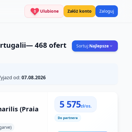
Ulubione
Załóż konto
Zaloguj
0
rtugalii
—
468
ofert
Sortuj:
Najlepsze
yjazd od:
07.08.2026
5 575
zł/os.
arilis (Praia
Do partnera
garve)