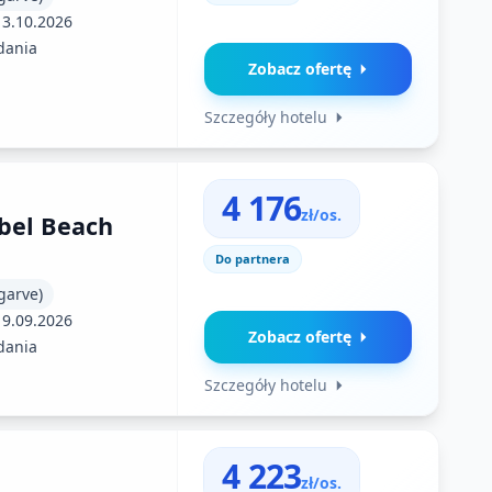
13.10.2026
dania
Zobacz ofertę
Szczegóły hotelu
4 176
zł/os.
bel Beach
Do partnera
garve)
19.09.2026
Zobacz ofertę
dania
Szczegóły hotelu
4 223
zł/os.