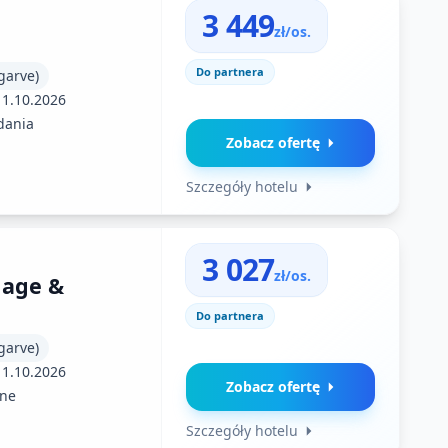
3 449
zł/os.
Do partnera
garve)
11.10.2026
dania
Zobacz ofertę
Szczegóły hotelu
3 027
zł/os.
lage &
Do partnera
garve)
11.10.2026
Zobacz ofertę
ne
Szczegóły hotelu