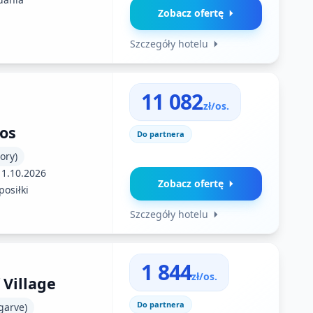
Zobacz ofertę
Szczegóły hotelu
11 082
zł/os.
os
Do partnera
ory)
11.10.2026
Zobacz ofertę
posiłki
Szczegóły hotelu
1 844
zł/os.
 Village
Do partnera
garve)