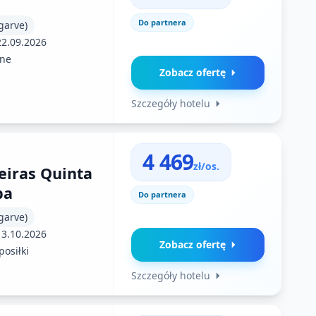
Do partnera
garve)
22.09.2026
ne
Zobacz ofertę
Szczegóły hotelu
4 469
zł/os.
veiras Quinta
pa
Do partnera
garve)
13.10.2026
Zobacz ofertę
posiłki
Szczegóły hotelu