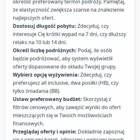
określić preferowany termin podróży. Pamiętaj,
że elastyczność zwiększa szanse na znalezienie
najlepszych ofert.
Dostosuj długość pobytu:
Zdecyduj, czy
interesuje Cię krótki wypad na 7 dni, czy dłuższy
relaks na 10 lub 14 dni.
Określ liczbę podróżnych:
Podaj, ile osób
będzie podróżować, aby system wyświetlił
oferty dopasowane do składu Twojej grupy.
Wybierz opcję wyżywienia:
Zdecyduj, czy
preferujesz all inclusive, dwa posiłki (HB), czy
tylko śniadania (BB).
Ustaw preferowany budżet:
Skorzystaj z
filtrów cenowych, aby zawęzić wyniki do ofert
mieszczących się w Twoich możliwościach
finansowych.
Przeglądaj oferty i opinie:
Dokładnie zapoznaj
się z opisami hoteli, zdjęciami i opiniami innych