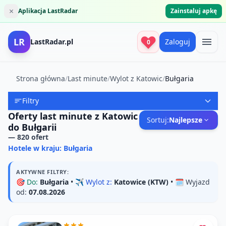
×
Aplikacja LastRadar
Zainstaluj apkę
LR
LastRadar.pl
Zaloguj
0
Strona główna
/
Last minute
/
Wylot z Katowic
/
Bułgaria
Filtry
Oferty last minute z Katowic
Sortuj:
Najlepsze
do Bułgarii
—
820
ofert
Hotele w kraju: Bułgaria
AKTYWNE FILTRY:
🎯
Do:
Bułgaria
• ✈️
Wylot z:
Katowice (KTW)
• 🗓️
Wyjazd
od:
07.08.2026