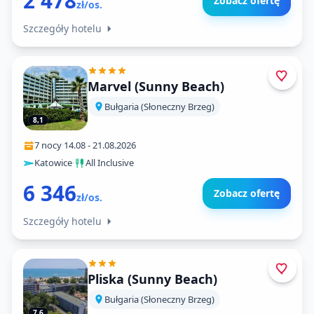
2 478
Zobacz ofertę
zł/os.
Szczegóły hotelu
Marvel (Sunny Beach)
Bułgaria (Słoneczny Brzeg)
8,1
7 nocy
·
14.08
-
21.08.2026
Katowice
·
All Inclusive
6 346
Zobacz ofertę
zł/os.
Szczegóły hotelu
Pliska (Sunny Beach)
Bułgaria (Słoneczny Brzeg)
7,6