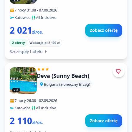
7 nocy
·
31.08
-
07.09.2026
Katowice
·
All Inclusive
2 021
Zobacz ofertę
zł/os.
2 oferty
Wakacje.pl 2 192 zł
Szczegóły hotelu
Deva (Sunny Beach)
Bułgaria (Słoneczny Brzeg)
7,8
7 nocy
·
26.08
-
02.09.2026
Katowice
·
All Inclusive
2 110
Zobacz ofertę
zł/os.