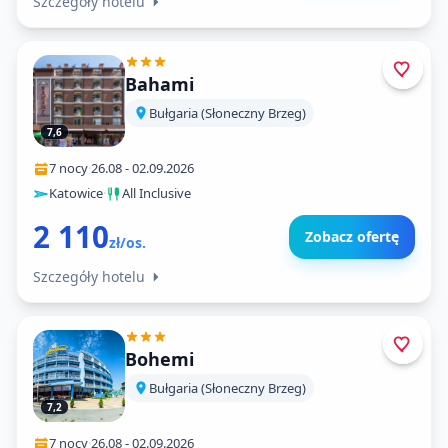
Szczegóły hotelu
Bahami
Bułgaria (Słoneczny Brzeg)
7,6
7 nocy
·
26.08
-
02.09.2026
Katowice
·
All Inclusive
2 110
Zobacz ofertę
zł/os.
Szczegóły hotelu
Bohemi
Bułgaria (Słoneczny Brzeg)
7,2
7 nocy
·
26.08
-
02.09.2026