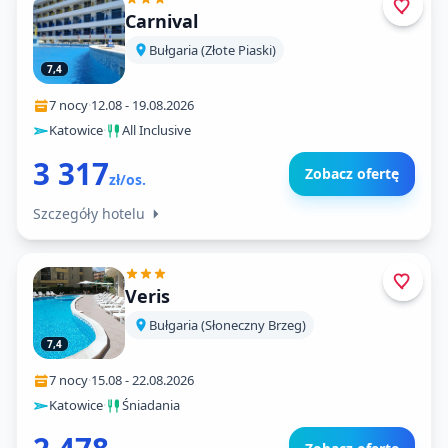
Carnival
Bułgaria (Złote Piaski)
7,4
7 nocy
·
12.08
-
19.08.2026
Katowice
·
All Inclusive
3 317
Zobacz ofertę
zł/os.
Szczegóły hotelu
Veris
Bułgaria (Słoneczny Brzeg)
7,4
7 nocy
·
15.08
-
22.08.2026
Katowice
·
Śniadania