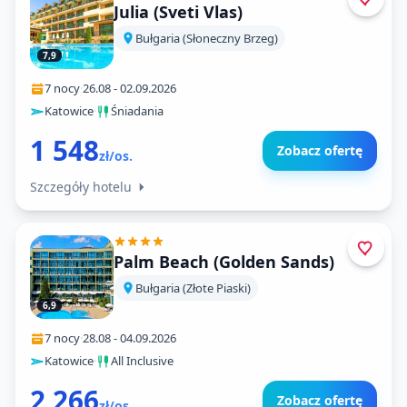
Julia (Sveti Vlas)
Bułgaria (Słoneczny Brzeg)
7,9
7 nocy
·
26.08
-
02.09.2026
Katowice
·
Śniadania
1 548
Zobacz ofertę
zł/os.
Szczegóły hotelu
Palm Beach (Golden Sands)
Bułgaria (Złote Piaski)
6,9
7 nocy
·
28.08
-
04.09.2026
Katowice
·
All Inclusive
2 266
Zobacz ofertę
zł/os.