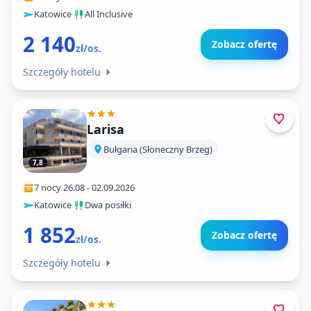
Katowice
·
All Inclusive
2 140
Zobacz ofertę
zł/os.
Szczegóły hotelu
Larisa
Bułgaria (Słoneczny Brzeg)
7,8
7 nocy
·
26.08
-
02.09.2026
Katowice
·
Dwa posiłki
1 852
Zobacz ofertę
zł/os.
Szczegóły hotelu