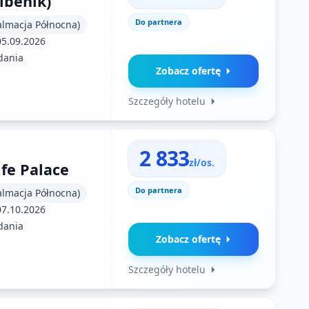
ibenik)
Do partnera
almacja Północna)
05.09.2026
dania
Zobacz ofertę
Szczegóły hotelu
2 833
zł/os.
ife Palace
Do partnera
almacja Północna)
07.10.2026
dania
Zobacz ofertę
Szczegóły hotelu