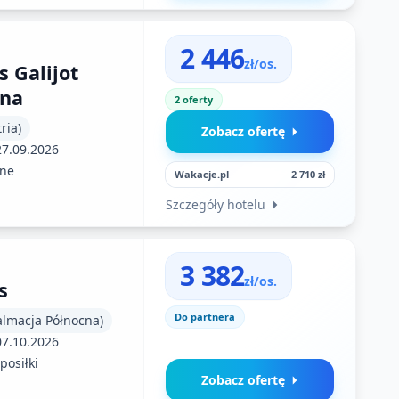
2 446
zł/os.
 Galijot
una
2 oferty
ria)
Zobacz ofertę
27.09.2026
ne
Wakacje.pl
2 710 zł
Szczegóły hotelu
3 382
zł/os.
s
Do partnera
almacja Północna)
07.10.2026
posiłki
Zobacz ofertę