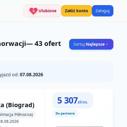
Ulubione
Załóż konto
Zaloguj
0
horwacji
—
43
ofert
Sortuj:
Najlepsze
yjazd od:
07.08.2026
5 307
zł/os.
a (Biograd)
Do partnera
almacja Północna)
28.08.2026