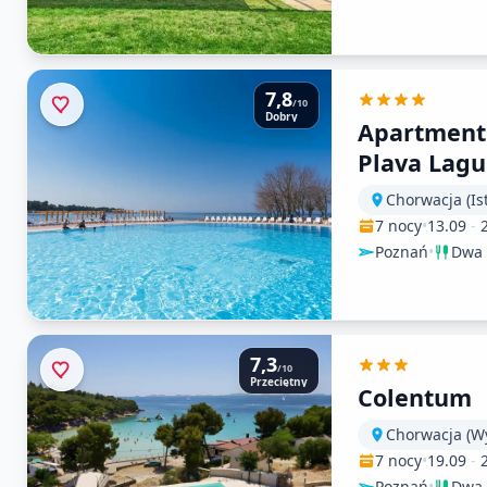
7,8
/10
Dobry
Apartment
Plava Lagu
Katoro)
Chorwacja (Ist
7 nocy
•
13.09
-
Poznań
•
Dwa 
7,3
/10
Przeciętny
Colentum
Chorwacja (W
7 nocy
•
19.09
-
Poznań
•
Dwa 