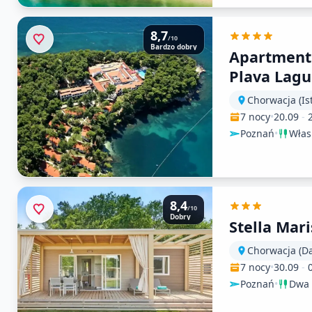
8,7
/10
Bardzo dobry
Apartments
Plava Lag
Chorwacja (Ist
7 nocy
•
20.09
-
Poznań
•
Włas
8,4
/10
Dobry
Stella Mari
Chorwacja (D
7 nocy
•
30.09
-
Poznań
•
Dwa 