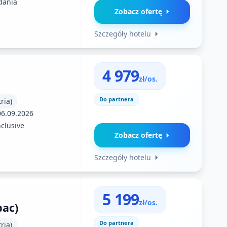
dania
Zobacz ofertę
Szczegóły hotelu
4 979
zł/os.
Do partnera
ria)
06.09.2026
nclusive
Zobacz ofertę
Szczegóły hotelu
5 199
zł/os.
bac)
Do partnera
ria)