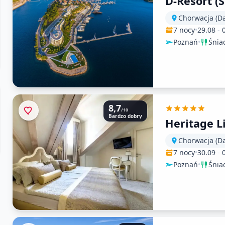
D-Resort (Š
Chorwacja (D
7 nocy
•
29.08
-
Poznań
•
Śnia
8,7
/10
Bardzo dobry
Heritage L
Chorwacja (D
7 nocy
•
30.09
-
Poznań
•
Śnia