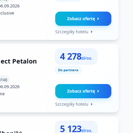
06.09.2026
nclusive
Zobacz ofertę
Szczegóły hotelu
4 278
zł/os.
lect Petalon
Do partnera
ria)
06.09.2026
Zobacz ofertę
ne
Szczegóły hotelu
5 123
zł/os.