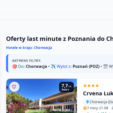
Oferty last minute z Poznania do C
Hotele w kraju: Chorwacja
AKTYWNE FILTRY:
🎯
Do:
Chorwacja
• ✈️
Wylot z:
Poznań (POZ)
• 🗓️
W
7,7
/10
Dobry
Crvena Luk
Chorwacja (D
7 nocy
•
21.08
-