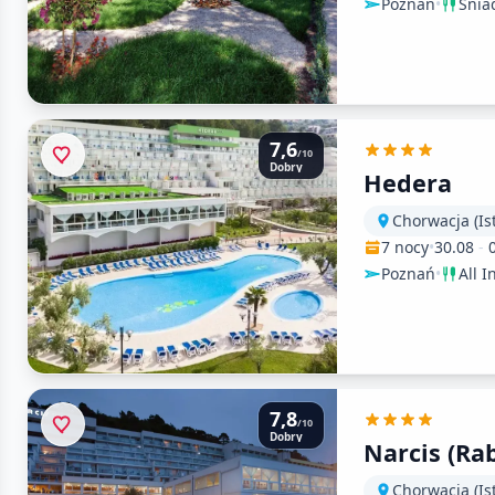
Poznań
•
Śnia
7,6
/10
Dobry
Hedera
Chorwacja (Ist
7 nocy
•
30.08
-
Poznań
•
All I
7,8
/10
Dobry
Narcis (Ra
Chorwacja (Ist