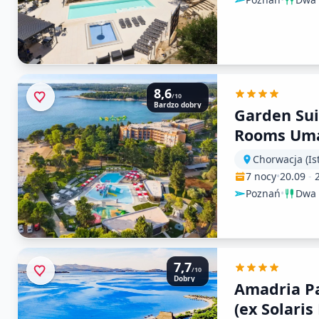
8,6
/10
Bardzo dobry
Garden Sui
Rooms Uma
Laguna
Chorwacja (Ist
7 nocy
•
20.09
-
Poznań
•
Dwa 
7,7
/10
Dobry
Amadria Pa
(ex Solaris