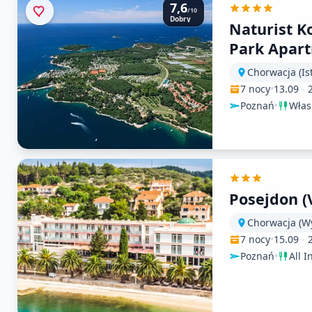
7,6
/10
Dobry
Naturist K
Park Apar
Chorwacja (Ist
7 nocy
•
13.09
-
Poznań
•
Włas
Posejdon (
Chorwacja (W
7 nocy
•
15.09
-
Poznań
•
All I