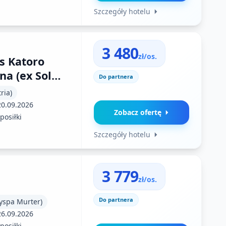
Szczegóły hotelu
3 480
zł/os.
s Katoro
na (ex Sol
Do partnera
ria)
20.09.2026
Zobacz ofertę
posiłki
Szczegóły hotelu
3 779
zł/os.
Do partnera
yspa Murter)
26.09.2026
posiłki