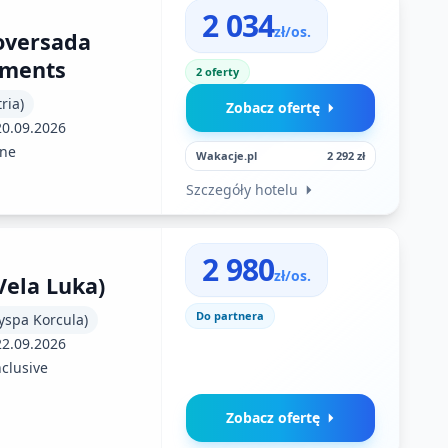
2 034
zł/os.
oversada
tments
2 oferty
ria)
Zobacz ofertę
20.09.2026
ne
Wakacje.pl
2 292 zł
Szczegóły hotelu
2 980
zł/os.
Vela Luka)
Do partnera
yspa Korcula)
22.09.2026
nclusive
Zobacz ofertę