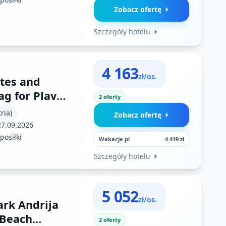
Zobacz ofertę
Szczegóły hotelu
4 163
zł/os.
tes and
g for Plava
2 oferty
ria)
Zobacz ofertę
27.09.2026
posiłki
Wakacje.pl
4 419 zł
Szczegóły hotelu
5 052
zł/os.
rk Andrija
 Beach
2 oferty