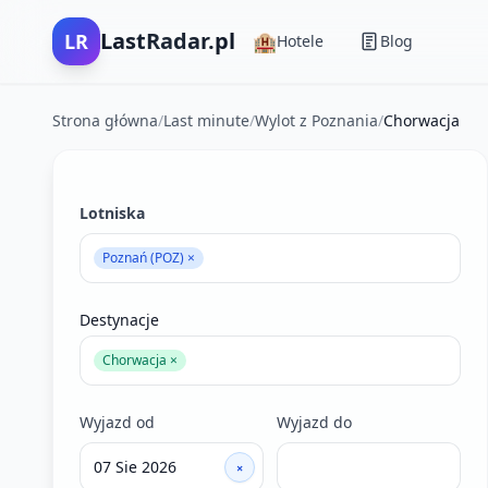
LastRadar.pl
LR
🏨
Hotele
Blog
Strona główna
/
Last minute
/
Wylot z Poznania
/
Chorwacja
Filtry wyszukiwania ofert last minute
Lotniska
Poznań (POZ) ×
Destynacje
Chorwacja ×
Wyjazd od
Wyjazd do
×