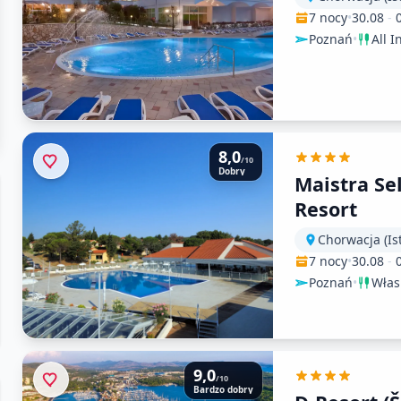
7 nocy
•
30.08
-
Poznań
•
All I
8,0
/10
Dobry
Maistra Se
Resort
Chorwacja (Ist
7 nocy
•
30.08
-
Poznań
•
Włas
9,0
/10
Bardzo dobry