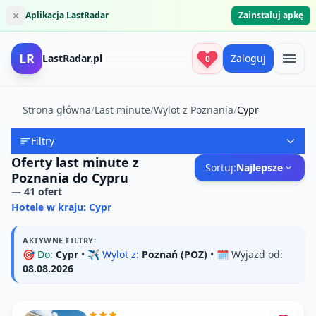
×
Aplikacja LastRadar
Zainstaluj apkę
LR
LastRadar.pl
Zaloguj
0
Strona główna
/
Last minute
/
Wylot z Poznania
/
Cypr
Filtry
Oferty last minute z
Sortuj:
Najlepsze
Poznania do Cypru
—
41
ofert
Hotele w kraju: Cypr
AKTYWNE FILTRY:
🎯
Do:
Cypr
• ✈️
Wylot z:
Poznań (POZ)
• 🗓️
Wyjazd od:
08.08.2026