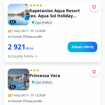
Kapetanios Aqua Resort
(ex. Aqua Sol Holiday
Village)
8,0
Cypr (Pafos)
7 nocy
·
24.11
-
01.12.2026
Poznań
·
Dwa posiłki
2 921
Zobacz ofertę
zł/os.
Szczegóły hotelu
Princessa Vera
Cypr (Pafos)
8,3
7 nocy
·
24.11
-
01.12.2026
Poznań
·
Dwa posiłki