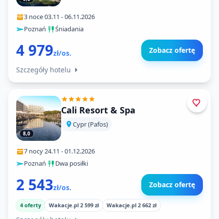
3 noce
·
03.11
-
06.11.2026
Poznań
·
Śniadania
4 979
Zobacz ofertę
zł/os.
Szczegóły hotelu
Cali Resort & Spa
Cypr (Pafos)
8,0
7 nocy
·
24.11
-
01.12.2026
Poznań
·
Dwa posiłki
2 543
Zobacz ofertę
zł/os.
4 oferty
Wakacje.pl 2 599 zł
Wakacje.pl 2 662 zł