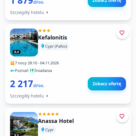
1 879
Zobacz ofertę
zł/os.
Szczegóły hotelu
Kefalonitis
Cypr (Pafos)
8,4
7 nocy
·
28.10
-
04.11.2026
Poznań
·
Śniadania
2 217
Zobacz ofertę
zł/os.
Szczegóły hotelu
Anassa Hotel
Cypr
9,0