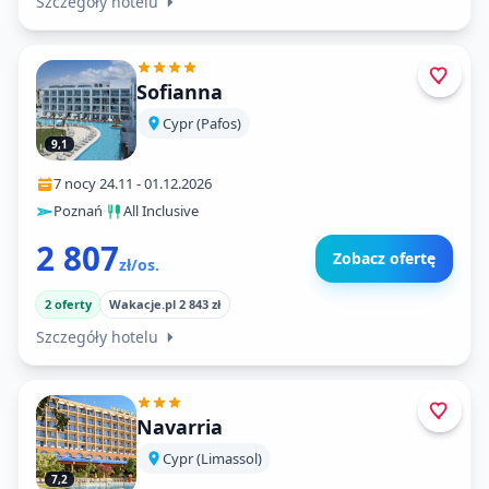
Szczegóły hotelu
Sofianna
Cypr (Pafos)
9,1
7 nocy
·
24.11
-
01.12.2026
Poznań
·
All Inclusive
2 807
Zobacz ofertę
zł/os.
2 oferty
Wakacje.pl 2 843 zł
Szczegóły hotelu
Navarria
Cypr (Limassol)
7,2