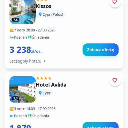
Kissos
Cypr (Pafos)
7,8
7 nocy
·
20.08
-
27.08.2026
Poznań
·
Śniadania
3 238
Zobacz ofertę
zł/os.
Szczegóły hotelu
Hotel Avlida
Cypr
8,3
3 noce
·
14.09
-
17.09.2026
Poznań
·
Śniadania