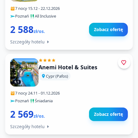
7 nocy
·
15.12
-
22.12.2026
Poznań
·
All Inclusive
2 588
Zobacz ofertę
zł/os.
Szczegóły hotelu
Anemi Hotel & Suites
Cypr (Pafos)
9,1
7 nocy
·
24.11
-
01.12.2026
Poznań
·
Śniadania
2 569
Zobacz ofertę
zł/os.
Szczegóły hotelu