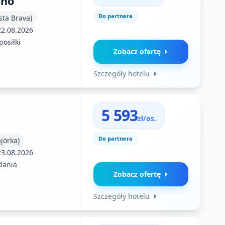
uno
Do partnera
sta Brava)
22.08.2026
posiłki
Zobacz ofertę
Szczegóły hotelu
5 593
zł/os.
Do partnera
jorka)
23.08.2026
dania
Zobacz ofertę
Szczegóły hotelu