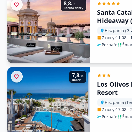
8,8
/10
Bardzo dobry
Santa Cata
Hideaway (
Hiszpania (Gr
7 nocy
•
11.08
-
Poznań
•
Śnia
7,8
/10
Dobry
Los Olivos
Resort
Hiszpania (Te
7 nocy
•
17.08
-
Poznań
•
Śnia