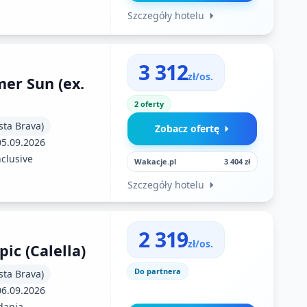
Szczegóły hotelu
3 312
zł/os.
er Sun (ex.
2 oferty
sta Brava)
Zobacz ofertę
05.09.2026
nclusive
Wakacje.pl
3 404 zł
Szczegóły hotelu
2 319
zł/os.
ic (Calella)
Do partnera
sta Brava)
06.09.2026
dania