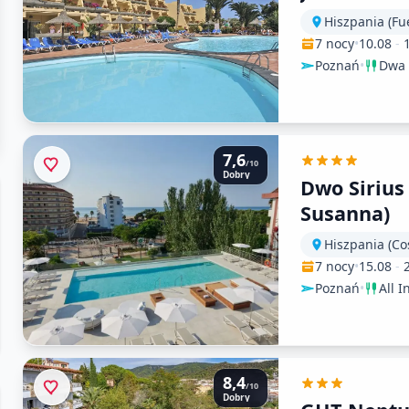
Hiszpania (Fu
7 nocy
•
10.08
-
Poznań
•
Dwa 
7,6
/10
Dobry
Dwo Sirius
Susanna)
Hiszpania (Co
7 nocy
•
15.08
-
Poznań
•
All I
8,4
/10
Dobry