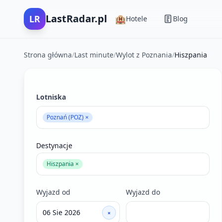
LastRadar.pl
LR
🏨
Hotele
Blog
Strona główna
/
Last minute
/
Wylot z Poznania
/
Hiszpania
Filtry wyszukiwania ofert last minute
Lotniska
Poznań (POZ) ×
Destynacje
Hiszpania ×
Wyjazd od
Wyjazd do
×