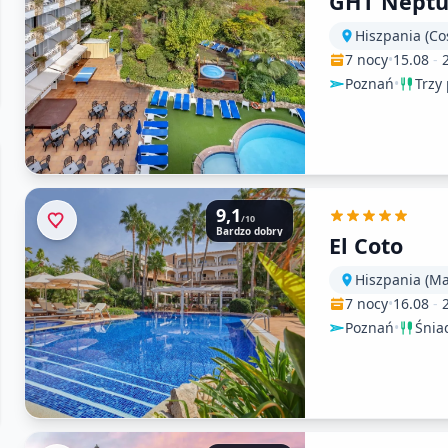
GHT Nept
Hiszpania (Co
7 nocy
•
15.08
-
Poznań
•
Trzy 
9,1
/10
Bardzo dobry
El Coto
Hiszpania (Ma
7 nocy
•
16.08
-
Poznań
•
Śnia