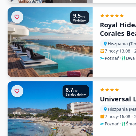
9,5
/10
Wybitny
Royal Hid
Corales Be
Hiszpania (Te
7 nocy
•
13.08
-
Poznań
•
Dwa 
8,7
/10
Bardzo dobry
Universal 
Hiszpania (Ma
7 nocy
•
16.08
-
Poznań
•
Śnia