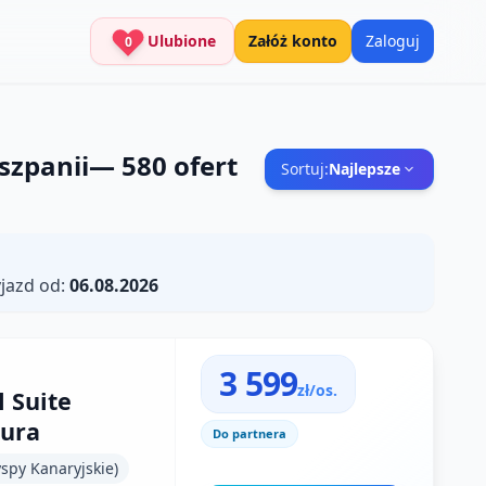
Ulubione
Załóż konto
Zaloguj
0
szpanii
—
580
ofert
Sortuj:
Najlepsze
jazd od:
06.08.2026
3 599
zł/os.
l Suite
tura
Do partnera
spy Kanaryjskie)