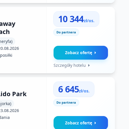
10 344
zł/os.
eaway
ach
Do partnera
neryfa)
20.08.2026
Zobacz ofertę
posiłki
Szczegóły hotelu
6 645
zł/os.
Lido Park
Do partnera
jorka)
23.08.2026
dania
Zobacz ofertę