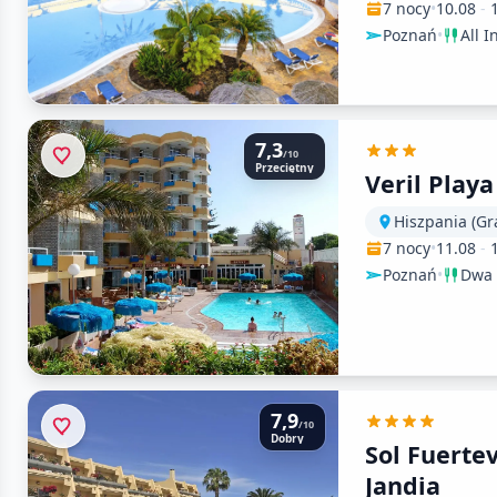
7 nocy
•
10.08
-
Poznań
•
All I
7,3
/10
Przeciętny
Veril Playa
Hiszpania (Gr
7 nocy
•
11.08
-
Poznań
•
Dwa 
7,9
/10
Dobry
Sol Fuerte
Jandia