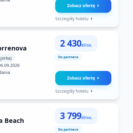
Zobacz ofertę
Szczegóły hotelu
2 430
zł/os.
orrenova
Do partnera
jorka)
06.09.2026
dania
Zobacz ofertę
Szczegóły hotelu
3 799
zł/os.
a Beach
Do partnera