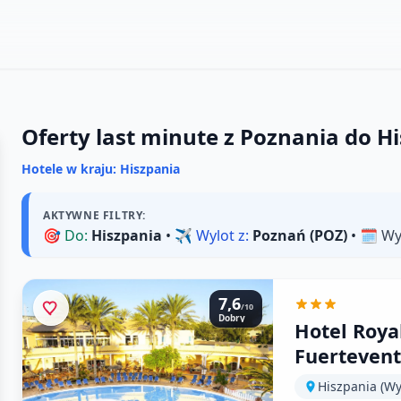
Oferty last minute z Poznania do Hi
Hotele w kraju: Hiszpania
AKTYWNE FILTRY:
🎯
Do:
Hiszpania
• ✈️
Wylot z:
Poznań (POZ)
• 🗓️
Wy
7,6
/10
Dobry
Hotel Roya
Fuerteven
Hiszpania (Wy