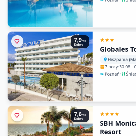
7,9
/10
Dobry
Globales T
Hiszpania (Ma
7 nocy
•
30.08
-
Poznań
•
Śnia
7,6
/10
Dobry
SBH Monic
Resort