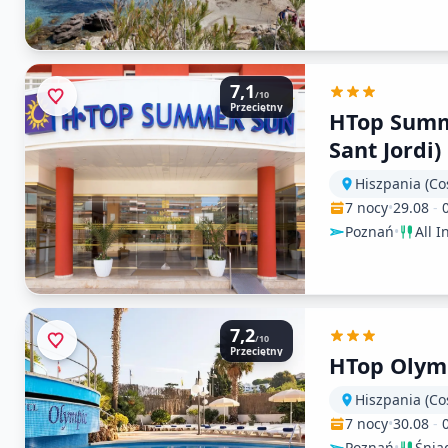
7,1
/10
Przeciętny
HTop Summ
Sant Jordi)
Hiszpania (Co
7 nocy
•
29.08
-
Poznań
•
All I
7,2
/10
Przeciętny
HTop Olymp
Hiszpania (Co
7 nocy
•
30.08
-
Poznań
•
Śnia