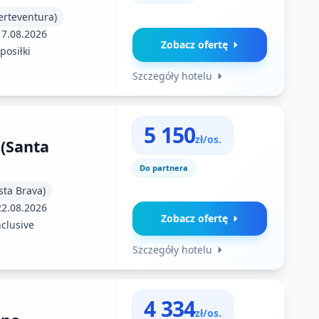
erteventura)
17.08.2026
Zobacz ofertę
posiłki
Szczegóły hotelu
5 150
zł/os.
 (Santa
Do partnera
sta Brava)
22.08.2026
Zobacz ofertę
nclusive
Szczegóły hotelu
4 334
zł/os.