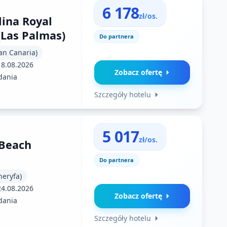
6 178
zł/os.
lina Royal
Las Palmas)
Do partnera
an Canaria)
18.08.2026
Zobacz ofertę
dania
Szczegóły hotelu
5 017
zł/os.
 Beach
Do partnera
neryfa)
24.08.2026
Zobacz ofertę
dania
Szczegóły hotelu