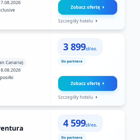
17.08.2026
Zobacz ofertę
nclusive
Szczegóły hotelu
3 899
zł/os.
Do partnera
an Canaria)
18.08.2026
posiłki
Zobacz ofertę
Szczegóły hotelu
4 599
zł/os.
ventura
Do partnera