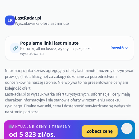
LastRadar.pl
LR
Wyszukiwarka ofert last minute
Popularne linki last minute
🔗
Rozwiń
Kierunki, all inclusive, wyloty i najczęstsze
wyszukiwania
Informacja: jako serwis agregujący oferty last minute możemy otrzymywać
prowizję (linki afiliacyjne) za zakupy dokonane za pośrednictwem
odnośników na naszej stronie. Nie wpływa to na prezentowane ceny ani
kolejność ofert.
LastRadar.pl to wyszukiwarka ofert turystycznych. Informacje i ceny mają
charakter informacyjny i nie stanowią oferty w rozumieniu Kodeksu
cywilnego. Finalne warunki, cena i dostępność potwierdzane są wyłącznie
na stronie partnera.
© 2026 LastRadar.pl. Wszystkie prawa zastrzeżone. Oferty last minute.
AKTUALNE CENY I TERMINY
Najnowsze
Blog
Wycieczki
Rankingi hoteli
O nas
Polityka prywatności
Zobacz cenę
od 5 823 zł/os.
Regulamin