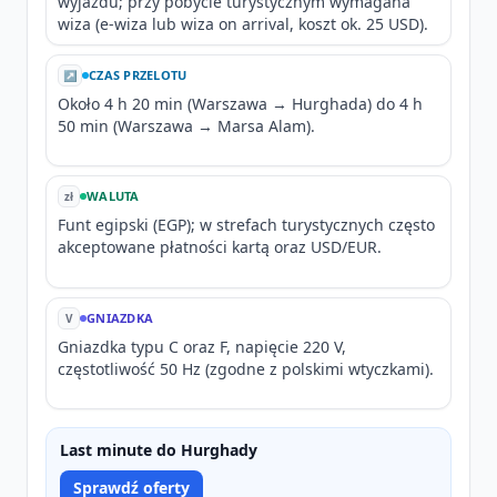
wyjazdu; przy pobycie turystycznym wymagana
wiza (e-wiza lub wiza on arrival, koszt ok. 25 USD).
CZAS PRZELOTU
↗
Około 4 h 20 min (Warszawa → Hurghada) do 4 h
50 min (Warszawa → Marsa Alam).
WALUTA
zł
Funt egipski (EGP); w strefach turystycznych często
akceptowane płatności kartą oraz USD/EUR.
GNIAZDKA
V
Gniazdka typu C oraz F, napięcie 220 V,
częstotliwość 50 Hz (zgodne z polskimi wtyczkami).
Last minute do Hurghady
Sprawdź oferty