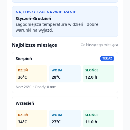
NAJLEPSZY CZAS NA ZWIEDZANIE
Styczeń–Grudzień
Łagodniejsza temperatura w dzień i dobre
warunki na wyjazd.
Najbliższe miesiące
Od bieżącego miesiąca
Sierpień
TERAZ
DZIEŃ
WODA
SŁOŃCE
36°C
28°C
12.0 h
Noc: 26°C • Opady: 0 mm
Wrzesień
DZIEŃ
WODA
SŁOŃCE
34°C
27°C
11.0 h