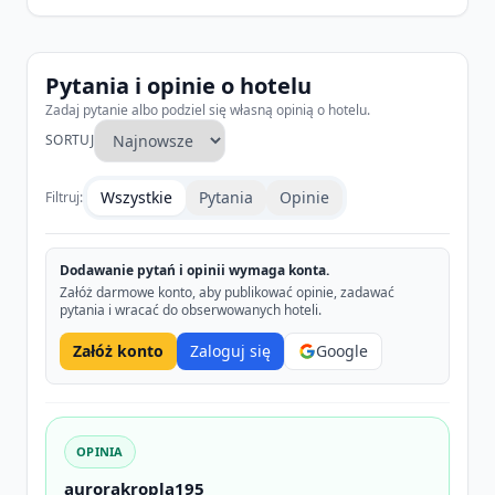
Atrakcje
Na terenie obiektu znajdują się restauracje i
Pytania i opinie o hotelu
bary.
Zadaj pytanie albo podziel się własną opinią o hotelu.
SORTUJ
Plaża
Hotel posiada prywatną piaszczystą plażę z
Wszystkie
Pytania
Opinie
Filtruj:
bezpośrednim dostępem do morza.
Dla dzieci
Dodawanie pytań i opinii wymaga konta.
Załóż darmowe konto, aby publikować opinie, zadawać
Na miejscu dostępny jest klub dla dzieci.
pytania i wracać do obserwowanych hoteli.
Załóż konto
Zaloguj się
Google
Dlaczego warto wybrać ten hotel
Prywatna plaża
Zakwaterowanie w willach i apartamentach
Formuła All Inclusive
OPINIA
Klub dla dzieci
aurorakropla195