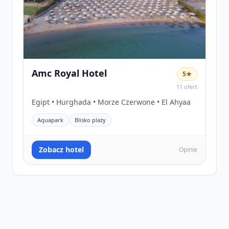
Amc Royal Hotel
5★
11 ofert
Egipt • Hurghada • Morze Czerwone • El Ahyaa
Aquapark
Blisko plaży
Zobacz hotel
Opinie