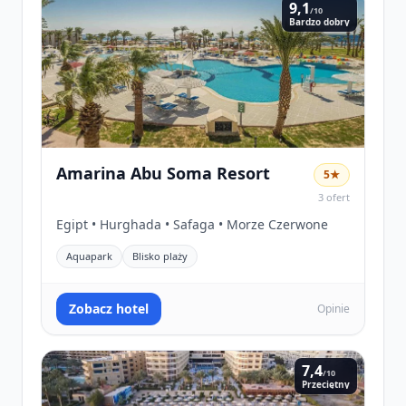
9,1
/10
Bardzo dobry
Amarina Abu Soma Resort
5★
3 ofert
Egipt • Hurghada • Safaga • Morze Czerwone
Aquapark
Blisko plaży
Zobacz hotel
Opinie
7,4
/10
Przeciętny