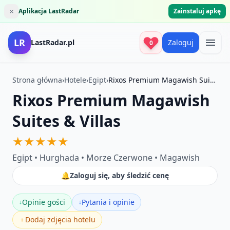
×
Aplikacja LastRadar
Zainstaluj apkę
LR
LastRadar.pl
Zaloguj
0
Strona główna
›
Hotele
›
Egipt
›
Rixos Premium Magawish Suites & Villas
Rixos Premium Magawish
Suites & Villas
★★★★★
Egipt • Hurghada • Morze Czerwone • Magawish
🔔
Zaloguj się, aby śledzić cenę
Opinie gości
Pytania i opinie
↓
↓
Dodaj zdjęcia hotelu
＋