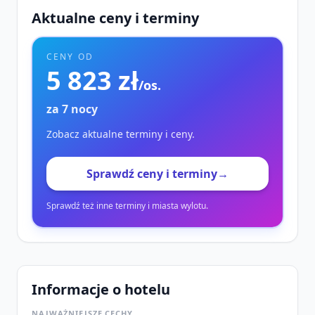
Aktualne ceny i terminy
CENY OD
5 823 zł
/os.
za 7 nocy
Zobacz aktualne terminy i ceny.
Sprawdź ceny i terminy
→
Sprawdź też inne terminy i miasta wylotu.
Informacje o hotelu
NAJWAŻNIEJSZE CECHY