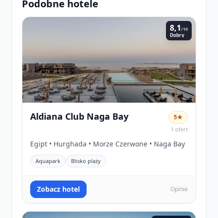
Podobne hotele
8,1
/10
Dobry
Aldiana Club Naga Bay
5★
1 ofert
Egipt • Hurghada • Morze Czerwone • Naga Bay
Aquapark
Blisko plaży
Zobacz hotel
Opinie