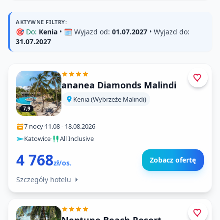
AKTYWNE FILTRY:
🎯
Do:
Kenia
• 🗓️
Wyjazd od:
01.07.2027
•
Wyjazd do:
31.07.2027
ananea Diamonds Malindi
Kenia (Wybrzeże Malindi)
7,9
7 nocy
·
11.08
-
18.08.2026
Katowice
·
All Inclusive
4 768
Zobacz ofertę
zł/os.
Szczegóły hotelu