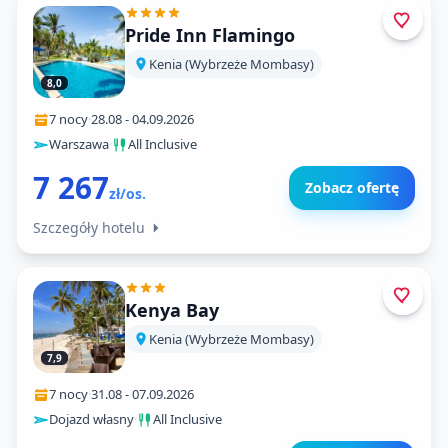
Pride Inn Flamingo
Kenia (Wybrzeże Mombasy)
8,0
7 nocy
·
28.08
-
04.09.2026
Warszawa
·
All Inclusive
7 267
Zobacz ofertę
zł/os.
Szczegóły hotelu
Kenya Bay
Kenia (Wybrzeże Mombasy)
7,9
7 nocy
·
31.08
-
07.09.2026
Dojazd własny
·
All Inclusive