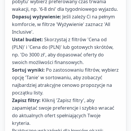
pobytu' wybierz preferowany czas trwania
wakacji, np. '6-8 dni' dla tygodniowego wyjazdu.
Dopasuj wyżywienie:
Jeśli zależy Ci na pełnym
komforcie, w filtrze 'Wyżywienie' zaznacz 'All
Inclusive'.
Ustal budżet:
Skorzystaj z filtrów 'Cena od
(PLN)' i 'Cena do (PLN)' lub gotowych skrótów,
np. 'Do 3000 zł', aby dopasować oferty do
swoich możliwości finansowych.
Sortuj wyniki:
Po zastosowaniu filtrów, wybierz
opcję 'Tanie' w sortowaniu, aby zobaczyć
najbardziej atrakcyjne cenowo propozycje na
początku listy.
Zapisz filtry:
Kliknij 'Zapisz filtry', aby
zapamiętać swoje preferencje i szybko wracać
do aktualnych ofert spełniających Twoje
kryteria.
Praktyczne wskazówki dla łowców okazji: