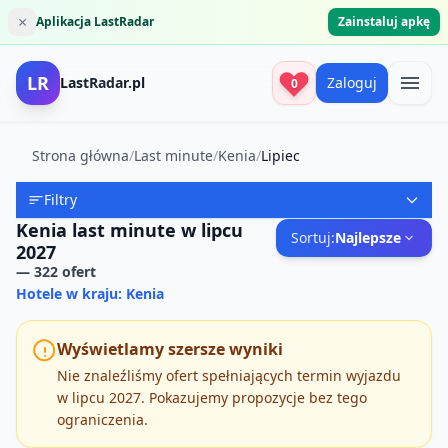
×
Aplikacja LastRadar
Zainstaluj apkę
LR
LastRadar.pl
Zaloguj
0
Strona główna
/
Last minute
/
Kenia
/
Lipiec
Filtry
Kenia last minute w lipcu
Sortuj:
Najlepsze
2027
—
322
ofert
Hotele w kraju: Kenia
Wyświetlamy szersze wyniki
Nie znaleźliśmy ofert spełniających termin wyjazdu
w lipcu 2027. Pokazujemy propozycje bez tego
ograniczenia.