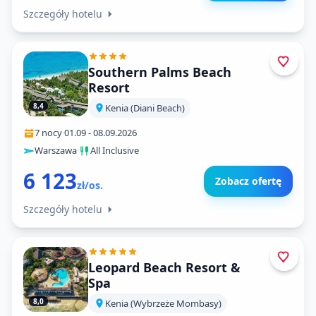
Szczegóły hotelu
Southern Palms Beach
Resort
8,4
Kenia (Diani Beach)
7 nocy
·
01.09
-
08.09.2026
Warszawa
·
All Inclusive
6 123
Zobacz ofertę
zł/os.
Szczegóły hotelu
Leopard Beach Resort &
Spa
8,0
Kenia (Wybrzeże Mombasy)