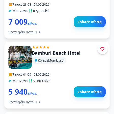
7 nocy
·
28.08
-
04.09.2026
Warszawa
·
Trzy posiłki
7 009
Zobacz ofertę
zł/os.
Szczegóły hotelu
Bamburi Beach Hotel
Kenia (Mombasa)
8,1
7 nocy
·
01.09
-
08.09.2026
Warszawa
·
All Inclusive
5 940
Zobacz ofertę
zł/os.
Szczegóły hotelu