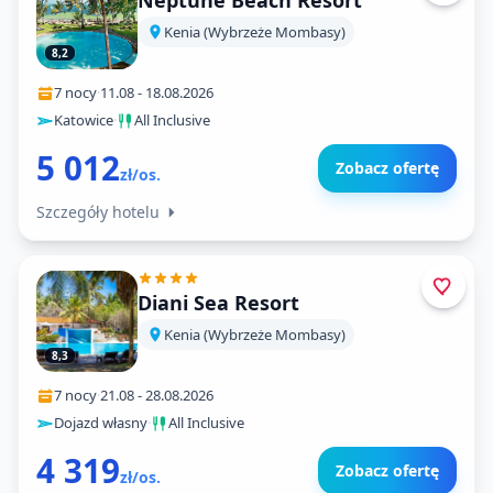
Neptune Beach Resort
Kenia (Wybrzeże Mombasy)
8,2
7 nocy
·
11.08
-
18.08.2026
Katowice
·
All Inclusive
5 012
Zobacz ofertę
zł/os.
Szczegóły hotelu
Diani Sea Resort
Kenia (Wybrzeże Mombasy)
8,3
7 nocy
·
21.08
-
28.08.2026
Dojazd własny
·
All Inclusive
4 319
Zobacz ofertę
zł/os.