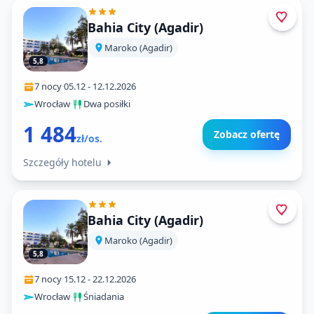
Bahia City (Agadir)
Maroko (Agadir)
5,8
7 nocy
·
05.12
-
12.12.2026
Wrocław
·
Dwa posiłki
1 484
Zobacz ofertę
zł/os.
Szczegóły hotelu
Bahia City (Agadir)
Maroko (Agadir)
5,8
7 nocy
·
15.12
-
22.12.2026
Wrocław
·
Śniadania