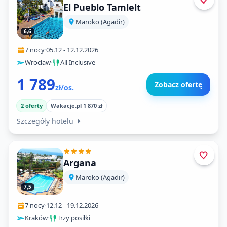
El Pueblo Tamlelt
Maroko (Agadir)
6,6
7 nocy
·
05.12
-
12.12.2026
Wrocław
·
All Inclusive
1 789
Zobacz ofertę
zł/os.
2 oferty
Wakacje.pl 1 870 zł
Szczegóły hotelu
Argana
Maroko (Agadir)
7,5
7 nocy
·
12.12
-
19.12.2026
Kraków
·
Trzy posiłki