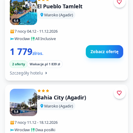
El Pueblo Tamlelt
Maroko (Agadir)
6,6
7 nocy
·
04.12
-
11.12.2026
Wrocław
·
All Inclusive
1 779
Zobacz ofertę
zł/os.
2 oferty
Wakacje.pl 1 839 zł
Szczegóły hotelu
Bahia City (Agadir)
Maroko (Agadir)
5,8
7 nocy
·
11.12
-
18.12.2026
Wrocław
·
Dwa posiłki