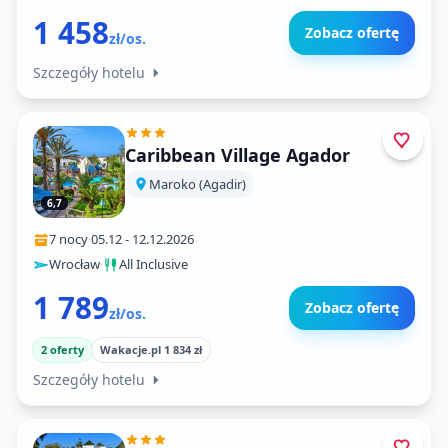
1 458
Zobacz ofertę
zł/os.
Szczegóły hotelu
Caribbean Village Agador
Maroko (Agadir)
6,7
7 nocy
·
05.12
-
12.12.2026
Wrocław
·
All Inclusive
1 789
Zobacz ofertę
zł/os.
2 oferty
Wakacje.pl 1 834 zł
Szczegóły hotelu