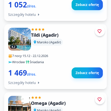
1 052
Zobacz ofertę
zł/os.
Szczegóły hotelu
Tildi (Agadir)
Maroko (Agadir)
8,2
7 nocy
·
15.12
-
22.12.2026
Wrocław
·
Śniadania
1 469
Zobacz ofertę
zł/os.
Szczegóły hotelu
Omega (Agadir)
Maroko (Agadir)