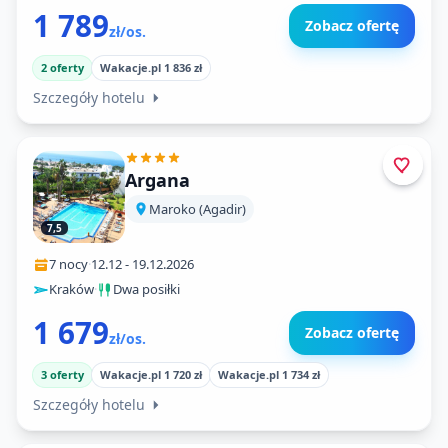
1 789
Zobacz ofertę
zł/os.
2 oferty
Wakacje.pl 1 836 zł
Szczegóły hotelu
Argana
Maroko (Agadir)
7,5
7 nocy
·
12.12
-
19.12.2026
Kraków
·
Dwa posiłki
1 679
Zobacz ofertę
zł/os.
3 oferty
Wakacje.pl 1 720 zł
Wakacje.pl 1 734 zł
Szczegóły hotelu