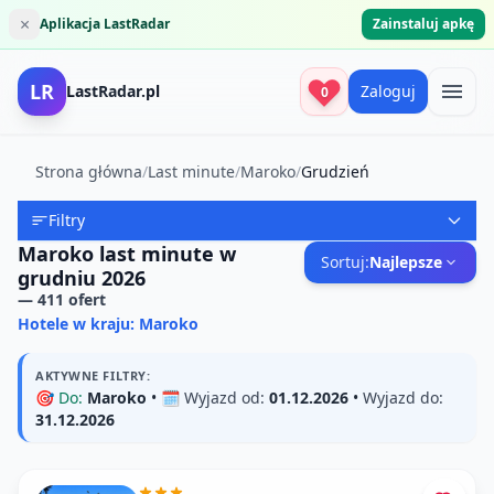
×
Aplikacja LastRadar
Zainstaluj apkę
LR
LastRadar.pl
Zaloguj
0
Strona główna
/
Last minute
/
Maroko
/
Grudzień
Filtry
Maroko last minute w
Sortuj:
Najlepsze
grudniu 2026
—
411
ofert
Hotele w kraju: Maroko
AKTYWNE FILTRY:
🎯
Do:
Maroko
• 🗓️
Wyjazd od:
01.12.2026
•
Wyjazd do:
31.12.2026