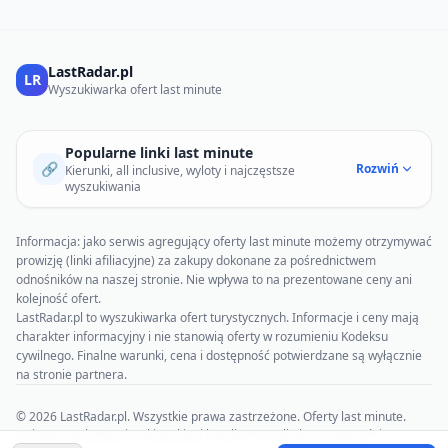
LastRadar.pl
LR
Wyszukiwarka ofert last minute
Popularne linki last minute
🔗
Rozwiń
Kierunki, all inclusive, wyloty i najczęstsze
wyszukiwania
Informacja: jako serwis agregujący oferty last minute możemy otrzymywać
prowizję (linki afiliacyjne) za zakupy dokonane za pośrednictwem
odnośników na naszej stronie. Nie wpływa to na prezentowane ceny ani
kolejność ofert.
LastRadar.pl to wyszukiwarka ofert turystycznych. Informacje i ceny mają
charakter informacyjny i nie stanowią oferty w rozumieniu Kodeksu
cywilnego. Finalne warunki, cena i dostępność potwierdzane są wyłącznie
na stronie partnera.
© 2026 LastRadar.pl. Wszystkie prawa zastrzeżone. Oferty last minute.
Najnowsze
Blog
Wycieczki
Rankingi hoteli
O nas
Polityka prywatności