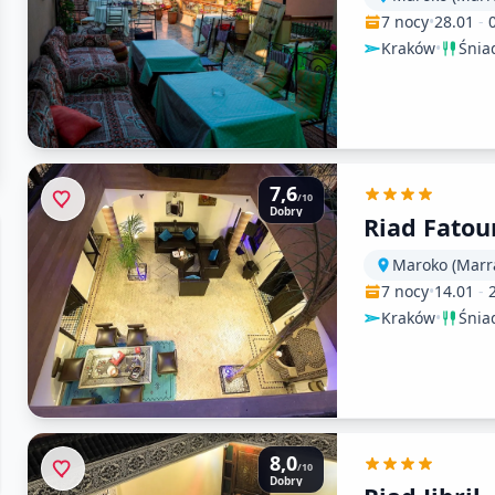
7 nocy
•
28.01
-
Kraków
•
Śnia
7,6
/10
Dobry
Riad Fato
Maroko (Marr
7 nocy
•
14.01
-
Kraków
•
Śnia
8,0
/10
Dobry