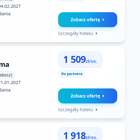
04.02.2027
dania
Zobacz ofertę
Szczegóły hotelu
1 509
zł/os.
uma
Do partnera
akesz)
21.01.2027
dania
Zobacz ofertę
Szczegóły hotelu
1 918
zł/os.