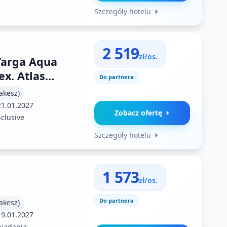
Szczegóły hotelu
2 519
zł/os.
Targa Aqua
ex. Atlas
Do partnera
akesz)
akesz)
21.01.2027
Zobacz ofertę
nclusive
Szczegóły hotelu
1 573
zł/os.
Do partnera
akesz)
19.01.2027
niadania