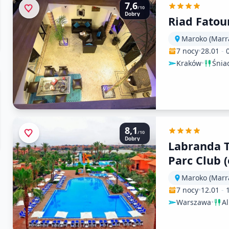
7,6
/10
Dobry
Riad Fato
Maroko (Marr
7 nocy
•
28.01
-
Kraków
•
Śnia
8,1
/10
Dobry
Labranda 
Parc Club (
Targa Marr
Maroko (Marr
7 nocy
•
12.01
-
Warszawa
•
Al