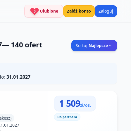
Ulubione
Załóż konto
Zaloguj
0
7
—
140
ofert
Sortuj:
Najlepsze
do:
31.01.2027
1 509
zł/os.
Do partnera
akesz)
21.01.2027