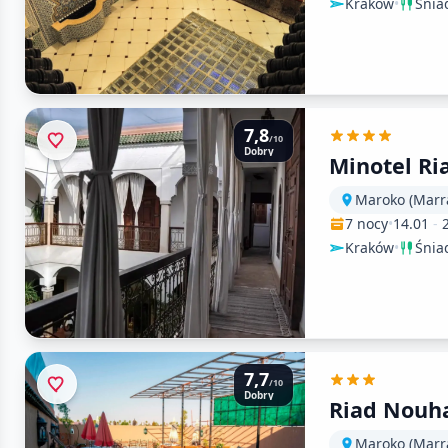
Kraków
•
Śnia
7,8
/10
Dobry
Minotel Ri
Maroko (Marr
7 nocy
•
14.01
-
Kraków
•
Śnia
7,7
/10
Dobry
Riad Nouh
Maroko (Marr