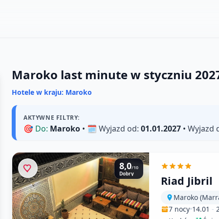
Maroko last minute w styczniu 202
Hotele w kraju: Maroko
AKTYWNE FILTRY:
🎯
Do:
Maroko
• 🗓️
Wyjazd od:
01.01.2027
•
Wyjazd 
8,0
/10
Dobry
Riad Jibril
Maroko (Marr
7 nocy
•
14.01
-