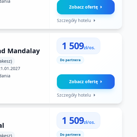
dania
Zobacz ofertę
Szczegóły hotelu
1 509
zł/os.
ad Mandalay
Do partnera
akesz)
21.01.2027
dania
Zobacz ofertę
Szczegóły hotelu
1 509
zł/os.
al
Do partnera
akesz)