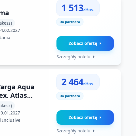
1 513
zł/os.
uma
Do partnera
akesz)
04.02.2027
dania
Zobacz ofertę
Szczegóły hotelu
2 464
zł/os.
Targa Aqua
ex. Atlas
Do partnera
akesz)
akesz)
19.01.2027
Zobacz ofertę
l Inclusive
Szczegóły hotelu