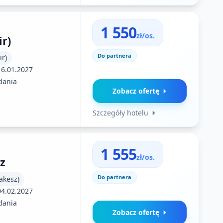
1 550
zł/os.
ir)
Do partnera
r)
16.01.2027
dania
Zobacz ofertę
Szczegóły hotelu
1 555
zł/os.
z
Do partnera
akesz)
04.02.2027
dania
Zobacz ofertę