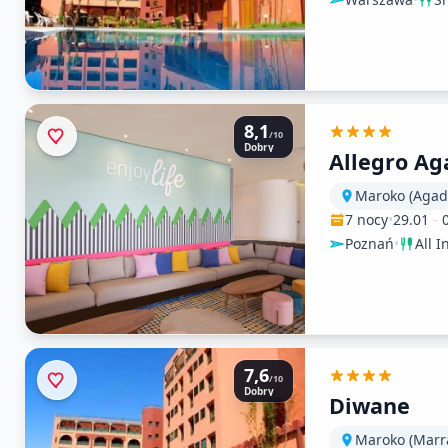
8,1
/10
Dobry
Allegro Ag
Maroko (Agadi
7 nocy
•
29.01
-
Poznań
•
All I
7,6
/10
Dobry
Diwane
Maroko (Marr