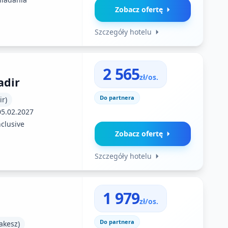
Zobacz ofertę
Szczegóły hotelu
2 565
zł/os.
adir
Do partnera
r)
05.02.2027
nclusive
Zobacz ofertę
Szczegóły hotelu
1 979
zł/os.
Do partnera
akesz)