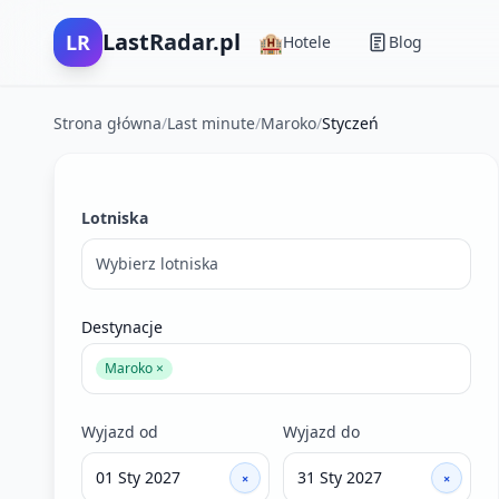
LastRadar.pl
LR
🏨
Hotele
Blog
Strona główna
/
Last minute
/
Maroko
/
Styczeń
Filtry wyszukiwania ofert last minute
Lotniska
Wybierz lotniska
Destynacje
Maroko ×
Wyjazd od
Wyjazd do
×
×