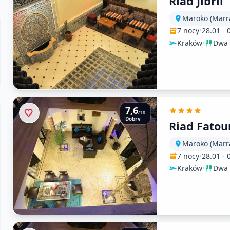
Riad Jibril
Maroko (Marr
7 nocy
•
28.01
-
Kraków
•
Dwa 
7,6
/10
Dobry
Riad Fato
Maroko (Marr
7 nocy
•
28.01
-
Kraków
•
Dwa 