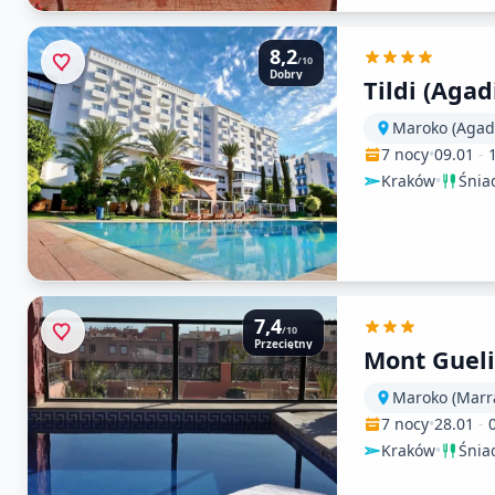
8,2
/10
Dobry
Tildi (Agad
Maroko (Agadi
7 nocy
•
09.01
-
Kraków
•
Śnia
7,4
/10
Przeciętny
Mont Gueli
Maroko (Marr
7 nocy
•
28.01
-
Kraków
•
Śnia