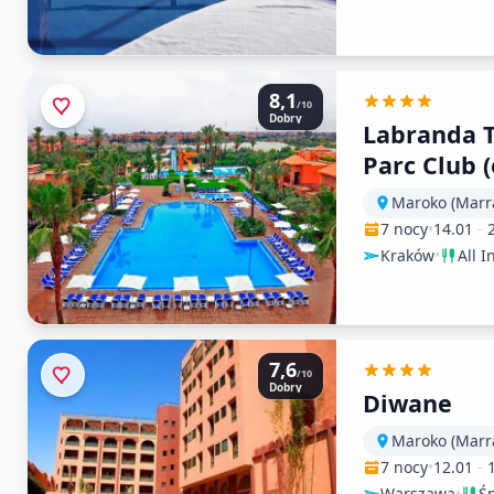
8,1
/10
Dobry
Labranda 
Parc Club (
Targa Marr
Maroko (Marr
7 nocy
•
14.01
-
Kraków
•
All I
7,6
/10
Dobry
Diwane
Maroko (Marr
7 nocy
•
12.01
-
Warszawa
•
Ś