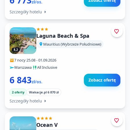
6 773
Zobacz ofertę
zł/os.
Szczegóły hotelu
Laguna Beach & Spa
Mauritius (Wybrzeże Południowe)
8,2
7 nocy
·
25.08
-
01.09.2026
Warszawa
·
All Inclusive
6 843
Zobacz ofertę
zł/os.
2 oferty
Wakacje.pl 6 870 zł
Szczegóły hotelu
Ocean V