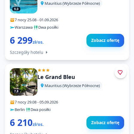
Mauritius (Wybrzeże Północne)
9,0
7 nocy
·
25.08
-
01.09.2026
Warszawa
·
Dwa posiłki
6 299
Zobacz ofertę
zł/os.
Szczegóły hotelu
Le Grand Bleu
Mauritius (Wybrzeże Północne)
7,8
7 nocy
·
29.08
-
05.09.2026
Berlin
·
Dwa posiłki
6 210
Zobacz ofertę
zł/os.