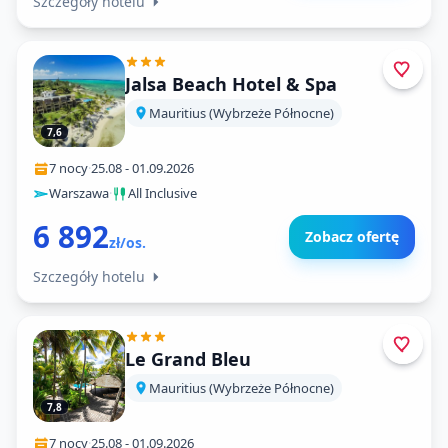
Szczegóły hotelu
Jalsa Beach Hotel & Spa
Mauritius (Wybrzeże Północne)
7,6
7 nocy
·
25.08
-
01.09.2026
Warszawa
·
All Inclusive
6 892
Zobacz ofertę
zł/os.
Szczegóły hotelu
Le Grand Bleu
Mauritius (Wybrzeże Północne)
7,8
7 nocy
·
25.08
-
01.09.2026