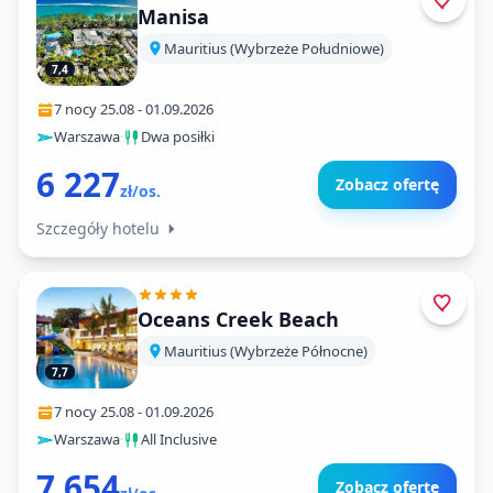
Manisa
Mauritius (Wybrzeże Południowe)
7,4
7 nocy
·
25.08
-
01.09.2026
Warszawa
·
Dwa posiłki
6 227
Zobacz ofertę
zł/os.
Szczegóły hotelu
Oceans Creek Beach
Mauritius (Wybrzeże Północne)
7,7
7 nocy
·
25.08
-
01.09.2026
Warszawa
·
All Inclusive
7 654
Zobacz ofertę