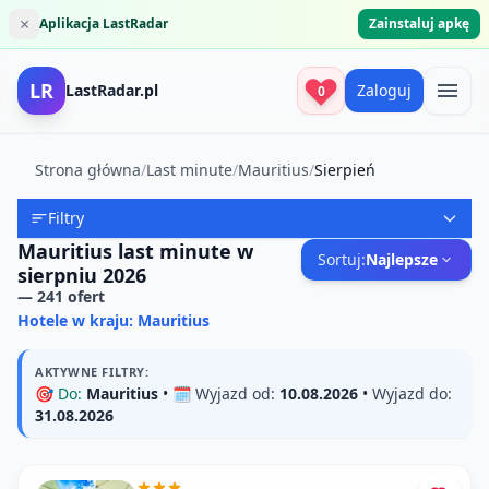
×
Aplikacja LastRadar
Zainstaluj apkę
LR
LastRadar.pl
Zaloguj
0
Strona główna
/
Last minute
/
Mauritius
/
Sierpień
Filtry
Mauritius last minute w
Sortuj:
Najlepsze
sierpniu 2026
—
241
ofert
Hotele w kraju: Mauritius
AKTYWNE FILTRY:
🎯
Do:
Mauritius
• 🗓️
Wyjazd od:
10.08.2026
•
Wyjazd do:
31.08.2026