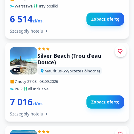
Warszawa
·
Trzy posiłki
6 514
Zobacz ofertę
zł/os.
Szczegóły hotelu
Silver Beach (Trou d'eau
Douce)
8,2
Mauritius (Wybrzeże Północne)
7 nocy
·
27.08
-
03.09.2026
PRG
·
All Inclusive
7 016
Zobacz ofertę
zł/os.
Szczegóły hotelu