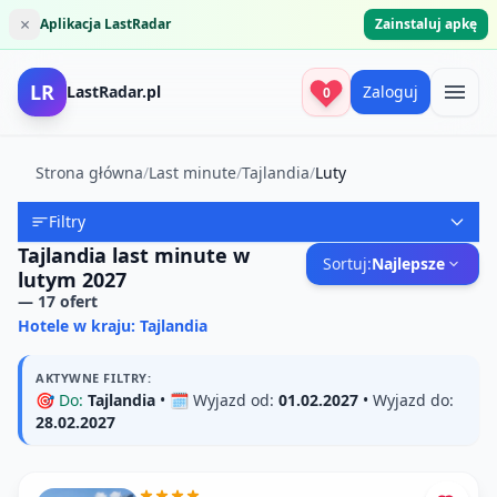
×
Aplikacja LastRadar
Zainstaluj apkę
LR
LastRadar.pl
Zaloguj
0
Strona główna
/
Last minute
/
Tajlandia
/
Luty
Filtry
Tajlandia last minute w
Sortuj:
Najlepsze
lutym 2027
—
17
ofert
Hotele w kraju: Tajlandia
AKTYWNE FILTRY:
🎯
Do:
Tajlandia
• 🗓️
Wyjazd od:
01.02.2027
•
Wyjazd do:
28.02.2027