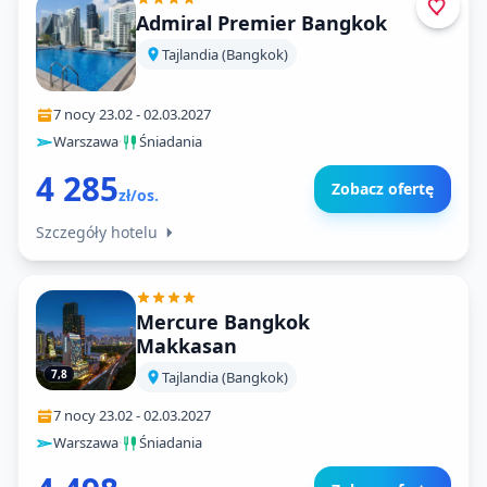
Admiral Premier Bangkok
Tajlandia (Bangkok)
7 nocy
·
23.02
-
02.03.2027
Warszawa
·
Śniadania
4 285
Zobacz ofertę
zł/os.
Szczegóły hotelu
Mercure Bangkok
Makkasan
7,8
Tajlandia (Bangkok)
7 nocy
·
23.02
-
02.03.2027
Warszawa
·
Śniadania