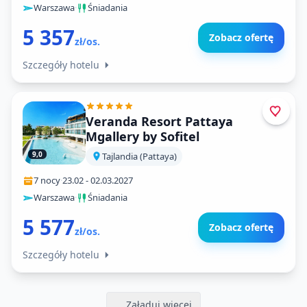
Warszawa
·
Śniadania
5 357
Zobacz ofertę
zł/os.
Szczegóły hotelu
Veranda Resort Pattaya
Mgallery by Sofitel
9,0
Tajlandia (Pattaya)
7 nocy
·
23.02
-
02.03.2027
Warszawa
·
Śniadania
5 577
Zobacz ofertę
zł/os.
Szczegóły hotelu
Załaduj więcej