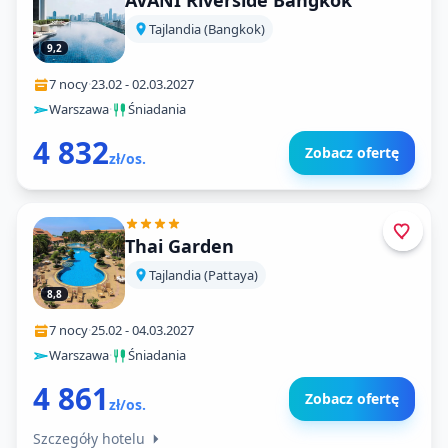
AVANI Riverside Bangkok
Tajlandia (Bangkok)
9,2
7 nocy
·
23.02
-
02.03.2027
Warszawa
·
Śniadania
4 832
Zobacz ofertę
zł/os.
Thai Garden
Tajlandia (Pattaya)
8,8
7 nocy
·
25.02
-
04.03.2027
Warszawa
·
Śniadania
4 861
Zobacz ofertę
zł/os.
Szczegóły hotelu