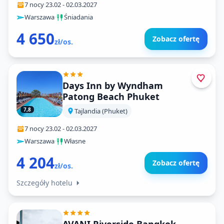
7 nocy
·
23.02
-
02.03.2027
Warszawa
·
Śniadania
4 650
Zobacz ofertę
zł/os.
Days Inn by Wyndham
Patong Beach Phuket
7,8
Tajlandia (Phuket)
7 nocy
·
23.02
-
02.03.2027
Warszawa
·
Własne
4 204
Zobacz ofertę
zł/os.
Szczegóły hotelu