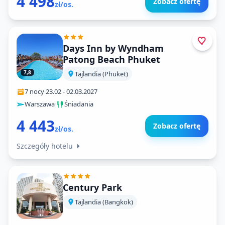
4 498
Zobacz ofertę
zł/os.
Days Inn by Wyndham
Patong Beach Phuket
7,8
Tajlandia (Phuket)
7 nocy
·
23.02
-
02.03.2027
Warszawa
·
Śniadania
4 443
Zobacz ofertę
zł/os.
Szczegóły hotelu
Century Park
Tajlandia (Bangkok)