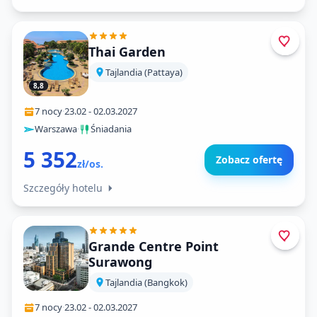
Thai Garden
Tajlandia (Pattaya)
8,8
7 nocy
·
23.02
-
02.03.2027
Warszawa
·
Śniadania
5 352
Zobacz ofertę
zł/os.
Szczegóły hotelu
Grande Centre Point
Surawong
Tajlandia (Bangkok)
7 nocy
·
23.02
-
02.03.2027