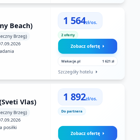
1 564
zł/os.
nny Beach)
2 oferty
neczny Brzeg)
07.09.2026
Zobacz ofertę
iadania
Wakacje.pl
1 621 zł
Szczegóły hotelu
1 892
zł/os.
Sveti Vlas)
Do partnera
neczny Brzeg)
07.09.2026
 posiłki
Zobacz ofertę