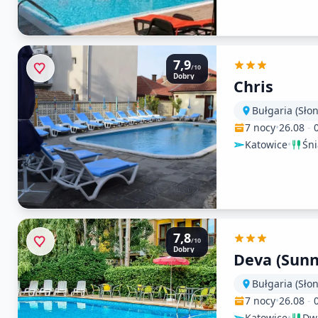
7,9
/10
Dobry
Chris
Bułgaria (Sło
7 nocy
•
26.08
-
Katowice
•
Śn
7,8
/10
Dobry
Deva (Sunn
Bułgaria (Sło
7 nocy
•
26.08
-
Katowice
•
Dwa