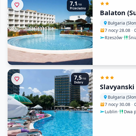
7,1
/10
Przeciętny
Balaton (S
Bułgaria (Sło
7 nocy
•
28.08
-
Rzeszów
•
Śni
7,5
/10
Dobry
Slavyanski
Bułgaria (Sło
7 nocy
•
30.08
-
Lublin
•
Dwa p