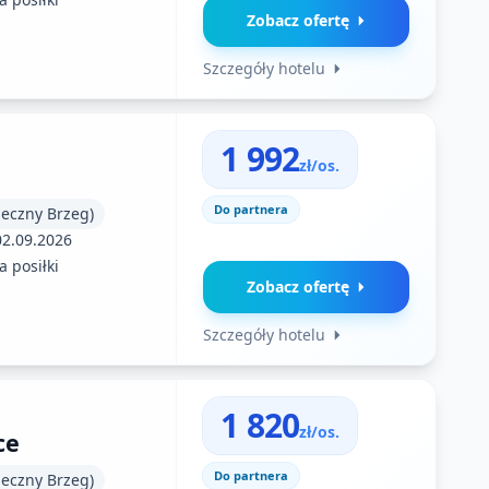
Zobacz ofertę
Szczegóły hotelu
1 992
zł/os.
Do partnera
neczny Brzeg)
02.09.2026
 posiłki
Zobacz ofertę
Szczegóły hotelu
1 820
zł/os.
ce
Do partnera
neczny Brzeg)