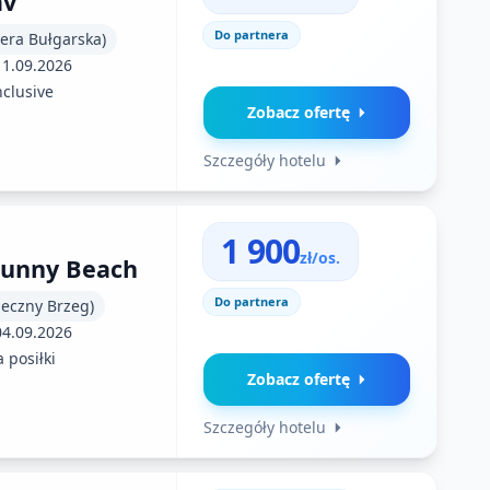
av
Do partnera
iera Bułgarska)
11.09.2026
nclusive
Zobacz ofertę
Szczegóły hotelu
1 900
zł/os.
 Sunny Beach
Do partnera
neczny Brzeg)
04.09.2026
 posiłki
Zobacz ofertę
Szczegóły hotelu