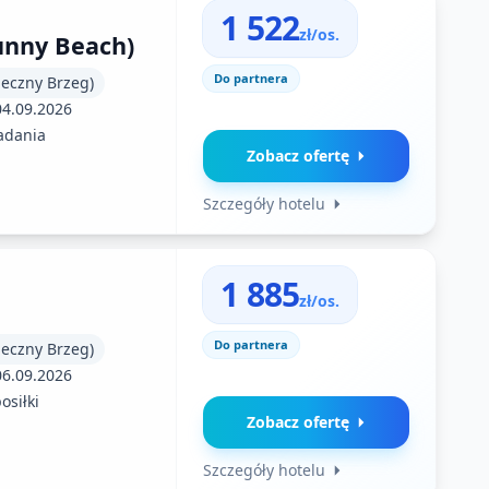
1 522
zł/os.
unny Beach)
Do partnera
neczny Brzeg)
04.09.2026
adania
Zobacz ofertę
Szczegóły hotelu
1 885
zł/os.
Do partnera
neczny Brzeg)
06.09.2026
osiłki
Zobacz ofertę
Szczegóły hotelu