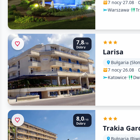
7 nocy
•
27.08
-
Warszawa
•
Tr
7,8
/10
Dobry
Larisa
Bułgaria (Sło
7 nocy
•
26.08
-
Katowice
•
Dwa
8,0
/10
Dobry
Trakia Gar
Bułgaria (Riw