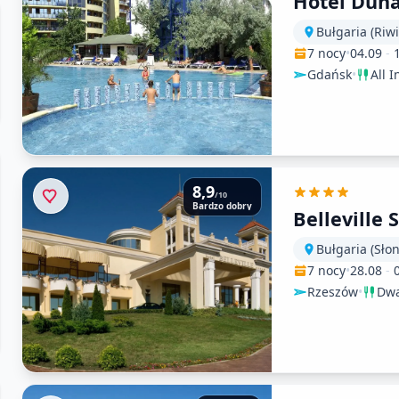
Hotel Dun
Bułgaria (Riw
7 nocy
•
04.09
-
Gdańsk
•
All I
8,9
/10
Bardzo dobry
Belleville
Bułgaria (Sło
7 nocy
•
28.08
-
Rzeszów
•
Dwa