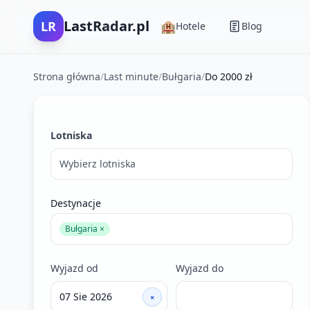
LastRadar.pl
LR
🏨
Hotele
Blog
Strona główna
/
Last minute
/
Bułgaria
/
Do 2000 zł
Filtry wyszukiwania ofert last minute
Lotniska
Wybierz lotniska
Destynacje
Bułgaria ×
Wyjazd od
Wyjazd do
×