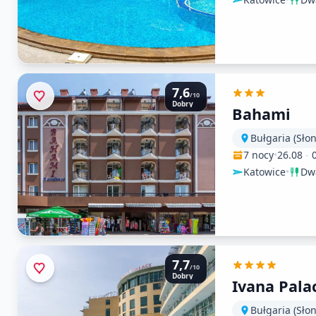
7,6
/10
Dobry
Bahami
Bułgaria (Sło
7 nocy
•
26.08
-
Katowice
•
Dwa
7,7
/10
Dobry
Ivana Pala
Bułgaria (Sło