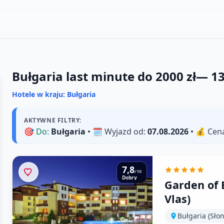
Bułgaria last minute do 2000 zł
—
1
Hotele w kraju: Bułgaria
AKTYWNE FILTRY:
🎯
Do:
Bułgaria
• 🗓️
Wyjazd od:
07.08.2026
• 💰
Cen
7,8
/10
Dobry
Garden of 
Vlas)
Bułgaria (Sło