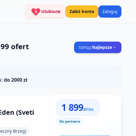
Ulubione
Załóż konto
Zaloguj
0
399
ofert
Sortuj:
Najlepsze
a:
do 2000 zł
1 899
zł/os.
Eden (Sveti
Do partnera
neczny Brzeg)