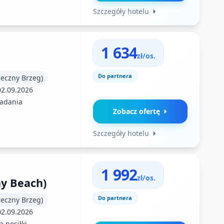
Szczegóły hotelu
1 634
zł/os.
Do partnera
neczny Brzeg)
02.09.2026
iadania
Zobacz ofertę
Szczegóły hotelu
1 992
zł/os.
y Beach)
Do partnera
neczny Brzeg)
02.09.2026
 posiłki