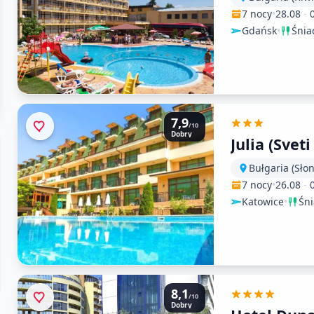
7 nocy
•
28.08
-
Gdańsk
•
Śnia
7,9
/10
Dobry
Julia (Sveti
Bułgaria (Sło
7 nocy
•
26.08
-
Katowice
•
Śn
8,1
/10
Dobry