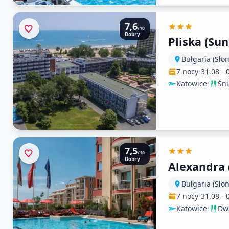
7,6
/10
Dobry
Pliska (Su
Bułgaria (Sło
7 nocy
•
31.08
-
Katowice
•
Śn
7,5
/10
Dobry
Alexandra (
Bułgaria (Sło
7 nocy
•
31.08
-
Katowice
•
Dwa