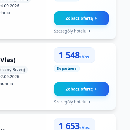
04.09.2026
dania
Zobacz ofertę
Szczegóły hotelu
1 548
zł/os.
 Vlas)
Do partnera
neczny Brzeg)
02.09.2026
iadania
Zobacz ofertę
Szczegóły hotelu
1 653
zł/os.