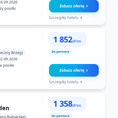
03.09.2026
Zobacz ofertę
zy posiłki
Szczegóły hotelu
1 852
zł/os.
Do partnera
neczny Brzeg)
02.09.2026
 posiłki
Zobacz ofertę
Szczegóły hotelu
1 358
zł/os.
den
Do partnera
iera Bułgarska)