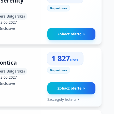
Serenity
Do partnera
iera Bułgarska)
28.05.2027
 Inclusive
Zobacz ofertę
1 827
zł/os.
Pontica
Do partnera
iera Bułgarska)
28.05.2027
 Inclusive
Zobacz ofertę
Szczegóły hotelu