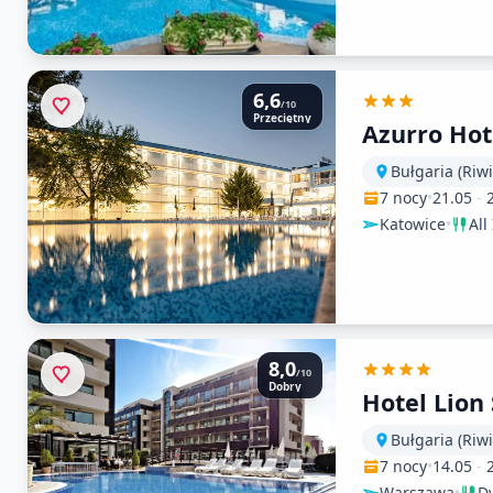
6,6
/10
Przeciętny
Azurro Hot
Bułgaria (Riw
7 nocy
•
21.05
-
Katowice
•
All
8,0
/10
Dobry
Hotel Lion
Bułgaria (Riw
7 nocy
•
14.05
-
Warszawa
•
Dw