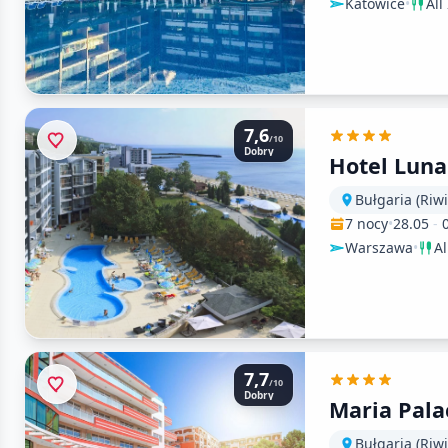
Katowice
•
All
7,6
/10
Dobry
Hotel Luna
Bułgaria (Riw
7 nocy
•
28.05
-
Warszawa
•
Al
7,7
/10
Dobry
Maria Pala
Bułgaria (Riw