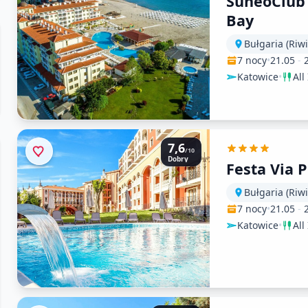
SuneoClub 
Bay
Bułgaria (Riw
7 nocy
•
21.05
-
Katowice
•
All
7,6
/10
Dobry
Festa Via 
Bułgaria (Riw
7 nocy
•
21.05
-
Katowice
•
All