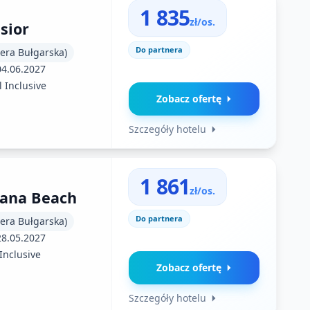
1 835
zł/os.
sior
Do partnera
iera Bułgarska)
04.06.2027
l Inclusive
Zobacz ofertę
Szczegóły hotelu
1 861
zł/os.
gana Beach
Do partnera
iera Bułgarska)
28.05.2027
 Inclusive
Zobacz ofertę
Szczegóły hotelu