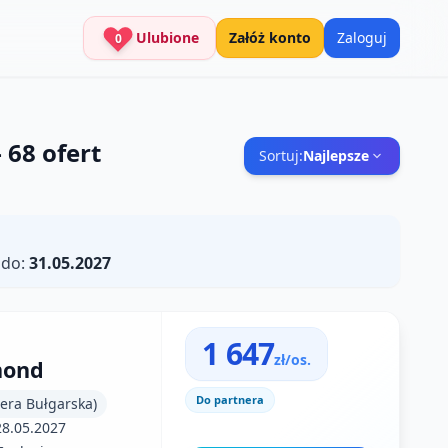
Ulubione
Załóż konto
Zaloguj
0
—
68
ofert
Sortuj:
Najlepsze
 do:
31.05.2027
1 647
zł/os.
mond
Do partnera
iera Bułgarska)
28.05.2027