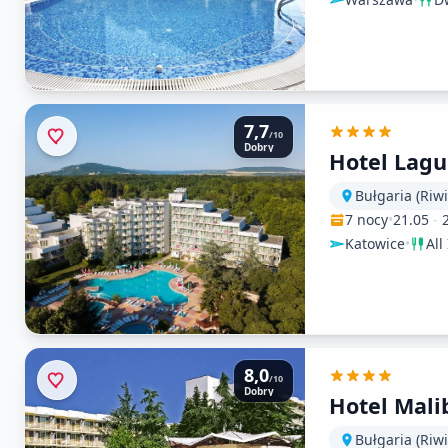
7,7
/10
Dobry
Hotel Lag
Bułgaria (Riw
7 nocy
•
21.05
-
Katowice
•
All
8,0
/10
Dobry
Hotel Mali
Bułgaria (Riw