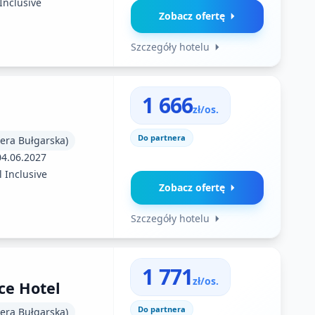
 Inclusive
Zobacz ofertę
Szczegóły hotelu
1 666
zł/os.
Do partnera
iera Bułgarska)
04.06.2027
l Inclusive
Zobacz ofertę
Szczegóły hotelu
1 771
zł/os.
ce Hotel
Do partnera
iera Bułgarska)