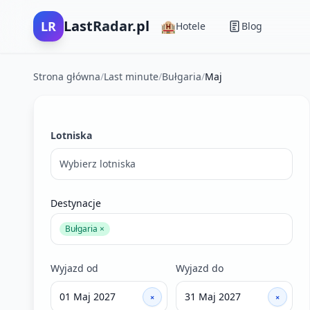
LastRadar.pl
LR
🏨
Hotele
Blog
Strona główna
/
Last minute
/
Bułgaria
/
Maj
Filtry wyszukiwania ofert last minute
Lotniska
Wybierz lotniska
Destynacje
Bułgaria ×
Wyjazd od
Wyjazd do
×
×