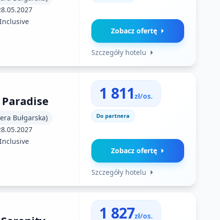
28.05.2027
 Inclusive
Zobacz ofertę
Szczegóły hotelu
1 811
zł/os.
a Paradise
Do partnera
iera Bułgarska)
28.05.2027
 Inclusive
Zobacz ofertę
Szczegóły hotelu
1 827
zł/os.