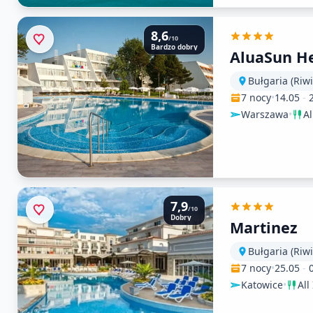
8,6
/10
Bardzo dobry
AluaSun He
Bułgaria (Riw
7 nocy
•
14.05
-
Warszawa
•
Al
7,9
/10
Dobry
Martinez
Bułgaria (Riw
7 nocy
•
25.05
-
Katowice
•
All