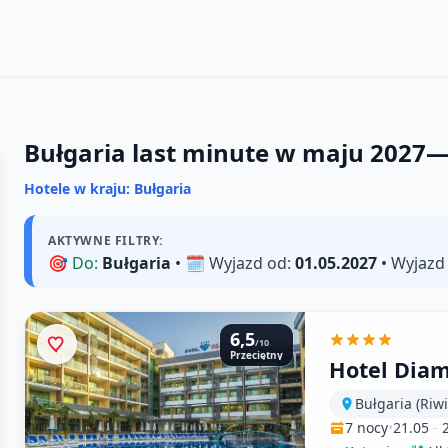
Bułgaria last minute w maju 2027
Hotele w kraju: Bułgaria
AKTYWNE FILTRY:
🎯
Do:
Bułgaria
• 🗓️
Wyjazd od:
01.05.2027
•
Wyjazd
6,5
/10
Przeciętny
Hotel Dia
Bułgaria (Riw
7 nocy
•
21.05
-