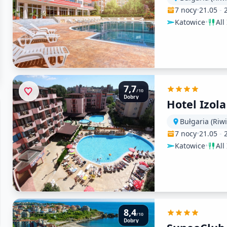
7 nocy
•
21.05
-
Katowice
•
All
7,7
/10
Dobry
Hotel Izol
Bułgaria (Riw
7 nocy
•
21.05
-
Katowice
•
All
8,4
/10
Dobry