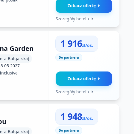
Zobacz ofertę
Szczegóły hotelu
1 916
zł/os.
una Garden
Do partnera
iera Bułgarska)
28.05.2027
 Inclusive
Zobacz ofertę
Szczegóły hotelu
1 948
zł/os.
bu
Do partnera
iera Bułgarska)