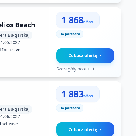
1 868
zł/os.
lios Beach
Do partnera
iera Bułgarska)
21.05.2027
l Inclusive
Zobacz ofertę
Szczegóły hotelu
1 883
zł/os.
Do partnera
iera Bułgarska)
01.06.2027
 Inclusive
Zobacz ofertę