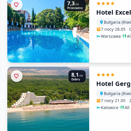
7,3
/10
Przeciętny
Hotel Excel
Bułgaria (Riw
7 nocy
•
28.05
-
Warszawa
•
Al
8,1
/10
Dobry
Hotel Ger
Bułgaria (Riw
7 nocy
•
21.05
-
Katowice
•
All