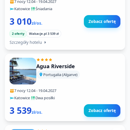
7 nocy
·
12.04
-
19.04.2027
Katowice
·
Śniadania
3 010
Zobacz ofertę
zł/os.
2 oferty
Wakacje.pl 3 539 zł
Szczegóły hotelu
Agua Riverside
Portugalia (Algarve)
7 nocy
·
12.04
-
19.04.2027
Katowice
·
Dwa posiłki
3 539
Zobacz ofertę
zł/os.