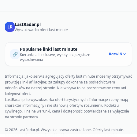
LastRadar.pl
LR
Wyszukiwarka ofert last minute
Popularne linki last minute
🔗
Rozwiń
Kierunki, all inclusive, wyloty i najczęstsze
wyszukiwania
Informacja: jako serwis agregujący oferty last minute możemy otrzymywać
prowizję (linki afiliacyjne) za zakupy dokonane za pośrednictwem
odnośników na naszej stronie. Nie wpływa to na prezentowane ceny ani
kolejność ofert.
LastRadar.pl to wyszukiwarka ofert turystycznych. Informacje i ceny mają
charakter informacyjny i nie stanowią oferty w rozumieniu Kodeksu
cywilnego. Finalne warunki, cena i dostępność potwierdzane są wyłącznie
na stronie partnera.
© 2026 LastRadar.pl. Wszystkie prawa zastrzeżone. Oferty last minute.
Najnowsze
Blog
Wycieczki
Rankingi hoteli
O nas
Polityka prywatności