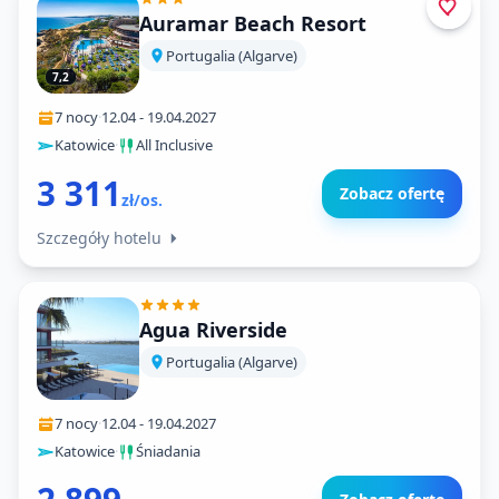
Auramar Beach Resort
Portugalia (Algarve)
7,2
7 nocy
·
12.04
-
19.04.2027
Katowice
·
All Inclusive
3 311
Zobacz ofertę
zł/os.
Szczegóły hotelu
Agua Riverside
Portugalia (Algarve)
7 nocy
·
12.04
-
19.04.2027
Katowice
·
Śniadania