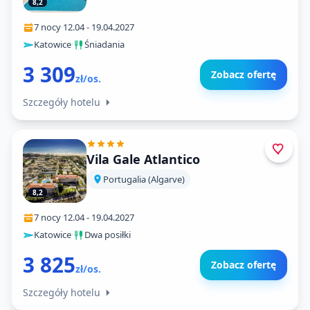
8,2
7 nocy
·
12.04
-
19.04.2027
Katowice
·
Śniadania
3 309
Zobacz ofertę
zł/os.
Szczegóły hotelu
Vila Gale Atlantico
Portugalia (Algarve)
8,2
7 nocy
·
12.04
-
19.04.2027
Katowice
·
Dwa posiłki
3 825
Zobacz ofertę
zł/os.
Szczegóły hotelu