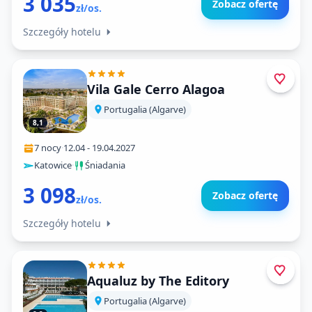
3 035
Zobacz ofertę
zł/os.
Szczegóły hotelu
Vila Gale Cerro Alagoa
Portugalia (Algarve)
8,1
7 nocy
·
12.04
-
19.04.2027
Katowice
·
Śniadania
3 098
Zobacz ofertę
zł/os.
Szczegóły hotelu
Aqualuz by The Editory
Portugalia (Algarve)