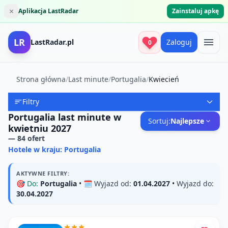
×
Aplikacja LastRadar
Zainstaluj apkę
LR
LastRadar.pl
Zaloguj
0
Strona główna
/
Last minute
/
Portugalia
/
Kwiecień
Filtry
Portugalia last minute w
Sortuj:
Najlepsze
kwietniu 2027
—
84
ofert
Hotele w kraju: Portugalia
AKTYWNE FILTRY:
🎯
Do:
Portugalia
• 🗓️
Wyjazd od:
01.04.2027
•
Wyjazd do:
30.04.2027