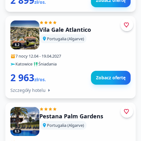
2 899
Zobacz ofertę
zł/os.
Vila Gale Atlantico
Portugalia (Algarve)
8,2
7 nocy
·
12.04
-
19.04.2027
Katowice
·
Śniadania
2 963
Zobacz ofertę
zł/os.
Szczegóły hotelu
Pestana Palm Gardens
Portugalia (Algarve)
8,5