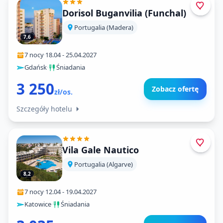
Dorisol Buganvilia (Funchal)
Portugalia (Madera)
7,6
7 nocy
·
18.04
-
25.04.2027
Gdańsk
·
Śniadania
3 250
Zobacz ofertę
zł/os.
Szczegóły hotelu
Vila Gale Nautico
Portugalia (Algarve)
8,2
7 nocy
·
12.04
-
19.04.2027
Katowice
·
Śniadania