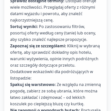
Sprawdź dostępne terminy:
Listopad oferuje
wiele możliwości. Przeglądaj oferty z różnymi
datami wyjazdu i powrotu, aby znaleźć
najkorzystniejszą cenę.
Sortuj wyniki:
Po zastosowaniu filtrów,
posortuj oferty według ceny (tanie) lub oceny,
aby szybko znaleźć najlepsze propozycje.
Zapoznaj się ze szczegółami:
Kliknij w wybraną
ofertę, aby sprawdzić dokładny opis hotelu,
warunki wyżywienia, opinie innych podróżnych
oraz szczegóły dotyczące przelotu.
Dodatkowe wskazówki dla podróżujących w
listopadzie:
Spakuj się warstwowo:
Ze względu na zmienną
pogodę, zabierz ze sobą ubrania, które można
łatwo zakładać i zdejmować – od lekkich
koszulek po cieplejszą bluzę czy kurtkę.
Nie zapomnij o wygodnych butach:
Portugalia