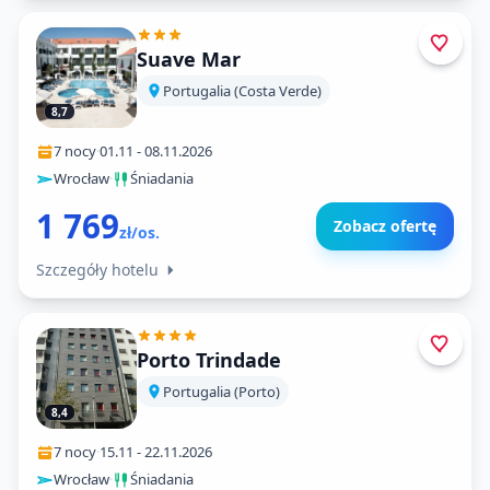
Suave Mar
Portugalia (Costa Verde)
8,7
7 nocy
·
01.11
-
08.11.2026
Wrocław
·
Śniadania
1 769
Zobacz ofertę
zł/os.
Szczegóły hotelu
Porto Trindade
Portugalia (Porto)
8,4
7 nocy
·
15.11
-
22.11.2026
Wrocław
·
Śniadania