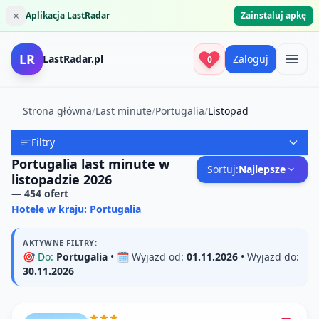
×
Aplikacja LastRadar
Zainstaluj apkę
LR
LastRadar.pl
Zaloguj
0
Strona główna
/
Last minute
/
Portugalia
/
Listopad
Filtry
Portugalia last minute w
Sortuj:
Najlepsze
listopadzie 2026
—
454
ofert
Hotele w kraju: Portugalia
AKTYWNE FILTRY:
🎯
Do:
Portugalia
• 🗓️
Wyjazd od:
01.11.2026
•
Wyjazd do:
30.11.2026