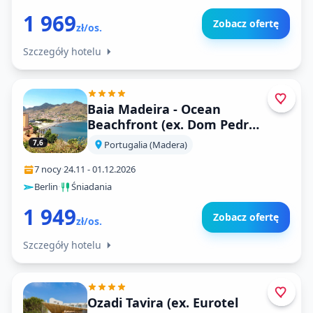
1 969
Zobacz ofertę
zł/os.
Szczegóły hotelu
Baia Madeira - Ocean
Beachfront (ex. Dom Pedro
Madeira Ocean Beach)
7,6
Portugalia (Madera)
7 nocy
·
24.11
-
01.12.2026
Berlin
·
Śniadania
1 949
Zobacz ofertę
zł/os.
Szczegóły hotelu
Ozadi Tavira (ex. Eurotel