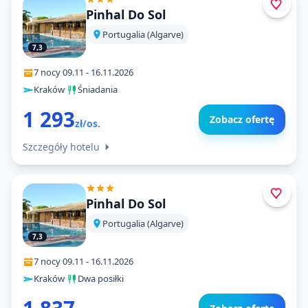
Pinhal Do Sol
Portugalia (Algarve)
7,3
7 nocy
·
09.11
-
16.11.2026
Kraków
·
Śniadania
1 293
Zobacz ofertę
zł/os.
Szczegóły hotelu
Pinhal Do Sol
Portugalia (Algarve)
7,3
7 nocy
·
09.11
-
16.11.2026
Kraków
·
Dwa posiłki