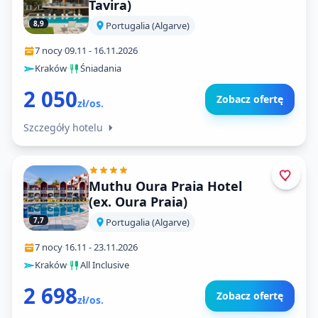
Tavira)
8,9
Portugalia (Algarve)
7 nocy
·
09.11
-
16.11.2026
Kraków
·
Śniadania
2 050
Zobacz ofertę
zł/os.
Szczegóły hotelu
Muthu Oura Praia Hotel
(ex. Oura Praia)
7,7
Portugalia (Algarve)
7 nocy
·
16.11
-
23.11.2026
Kraków
·
All Inclusive
2 698
Zobacz ofertę
zł/os.