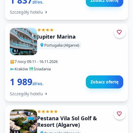
1 837
Zobacz ofertę
zł/os.
Szczegóły hotelu
Jupiter Marina
Portugalia (Algarve)
9,1
7 nocy
·
09.11
-
16.11.2026
Kraków
·
Śniadania
1 989
Zobacz ofertę
zł/os.
Szczegóły hotelu
Pestana Vila Sol Golf &
Resort (Algarve)
8,8