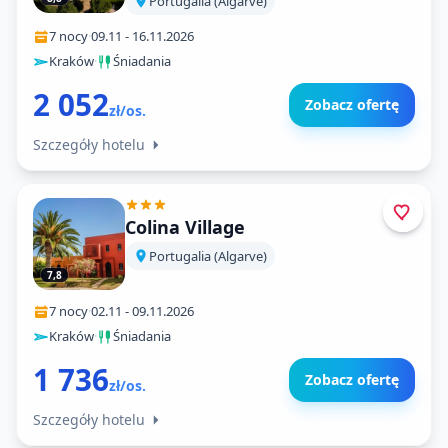
Portugalia (Algarve)
7 nocy
·
09.11
-
16.11.2026
Kraków
·
Śniadania
2 052
Zobacz ofertę
zł/os.
Szczegóły hotelu
Colina Village
Portugalia (Algarve)
7,8
7 nocy
·
02.11
-
09.11.2026
Kraków
·
Śniadania
1 736
Zobacz ofertę
zł/os.
Szczegóły hotelu